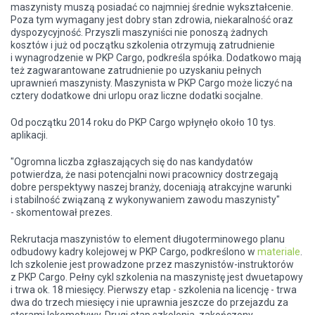
maszynisty muszą posiadać co najmniej średnie wykształcenie.
Poza tym wymagany jest dobry stan
zdrowia
, niekaralność oraz
dyspozycyjność. Przyszli maszyniści nie ponoszą żadnych
kosztów i już od początku szkolenia otrzymują zatrudnienie
i wynagrodzenie w PKP Cargo, podkreśla spółka. Dodatkowo mają
też zagwarantowane zatrudnienie po uzyskaniu pełnych
uprawnień maszynisty. Maszynista w PKP Cargo może liczyć na
cztery dodatkowe dni urlopu oraz liczne dodatki socjalne.
Od początku 2014 roku do PKP Cargo wpłynęło około 10 tys.
aplikacji.
"Ogromna liczba zgłaszających się do nas kandydatów
potwierdza, że nasi potencjalni nowi pracownicy dostrzegają
dobre perspektywy naszej branży, doceniają atrakcyjne warunki
i stabilność związaną z wykonywaniem zawodu maszynisty"
- skomentował prezes.
Rekrutacja maszynistów to element długoterminowego planu
odbudowy kadry kolejowej w PKP Cargo, podkreślono w
materiale
.
Ich szkolenie jest prowadzone przez maszynistów-instruktorów
z PKP Cargo. Pełny cykl szkolenia na maszynistę jest dwuetapowy
i trwa ok. 18 miesięcy. Pierwszy etap - szkolenia na licencję - trwa
dwa do trzech miesięcy i nie uprawnia jeszcze do przejazdu za