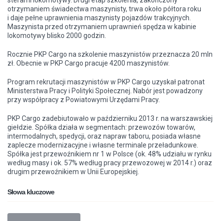
sterami lokomotywy. Drugi etap szkolenia, zakończony
otrzymaniem świadectwa maszynisty, trwa około półtora roku
i daje pełne uprawnienia maszynisty pojazdów trakcyjnych.
Maszynista przed otrzymaniem uprawnień spędza w kabinie
lokomotywy blisko 2000 godzin.
Rocznie PKP Cargo na szkolenie maszynistów przeznacza 20 mln
zł. Obecnie w PKP Cargo pracuje 4200 maszynistów.
Program rekrutacji maszynistów w PKP Cargo uzyskał patronat
Ministerstwa Pracy i Polityki Społecznej. Nabór jest powadzony
przy współpracy z Powiatowymi
Urzędami
Pracy.
PKP Cargo zadebiutowało w październiku 2013 r. na warszawskiej
giełdzie. Spółka działa w segmentach: przewozów towarów,
intermodalnych, spedycji, oraz napraw taboru, posiada własne
zaplecze modernizacyjne i własne terminale przeładunkowe.
Spółka jest przewoźnikiem nr 1 w Polsce (ok. 48% udziału w rynku
według masy i ok. 57% według pracy przewozowej w 2014 r.) oraz
drugim przewoźnikiem w Unii Europejskiej.
Słowa kluczowe