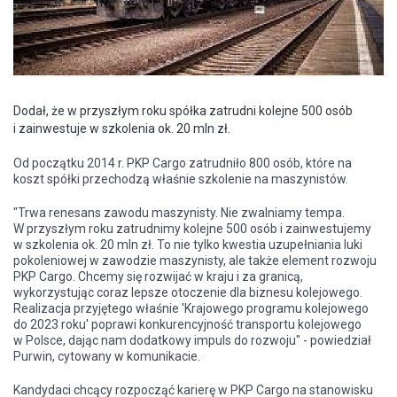
Dodał, że w przyszłym roku spółka zatrudni kolejne 500 osób
i zainwestuje w szkolenia ok. 20 mln zł.
Od początku 2014 r. PKP
Cargo
zatrudniło 800 osób, które na
koszt spółki przechodzą właśnie szkolenie na maszynistów.
"Trwa renesans zawodu maszynisty. Nie zwalniamy tempa.
W przyszłym roku zatrudnimy kolejne 500 osób i zainwestujemy
w szkolenia ok. 20 mln zł. To nie tylko kwestia uzupełniania luki
pokoleniowej w zawodzie maszynisty, ale także element rozwoju
PKP Cargo. Chcemy się rozwijać w kraju i za granicą,
wykorzystując coraz lepsze otoczenie dla biznesu kolejowego.
Realizacja przyjętego właśnie 'Krajowego
programu
kolejowego
do 2023 roku' poprawi konkurencyjność transportu kolejowego
w Polsce, dając nam dodatkowy impuls do rozwoju" - powiedział
Purwin, cytowany w komunikacie.
Kandydaci chcący rozpocząć karierę w PKP Cargo na stanowisku