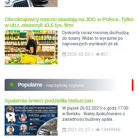
Obcokrajowcy mocno stawiają na JDG w Polsce. Tylko
w ub.r. otworzyli 43,5 tys. firm
Dyskonty coraz mocniej dochodzą
do ściany. Widać to wyraźnie po
najnowszych wynikach ze sk...
2026-02-03 |
807
Popularne
- najczęściej czytane
Spalarnia śmieci podzieliła bielszczan
W piątek 26.02.2021r.o godz.17.00
w Bielsku - Białej dyskutowano o
zasadności budowy spala...
2021-02-27 |
13499940