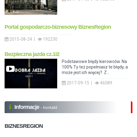
Portal gospodarczo-biznesowy BiznesRegion
2015-08-24 |
192230
Bezpieczna jazda cz.1i2
Podstawowe błędy kierowców. Na
100% Ty też popełniasz te błędy, a
może jest ich więcej?. Z...
2017-09-15 |
46089
Informacje
- kontakt
BIZNESREGION