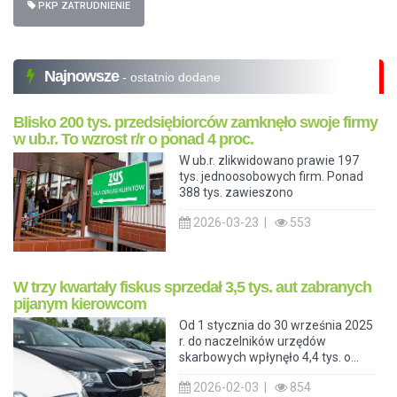
PKP ZATRUDNIENIE
Najnowsze
- ostatnio dodane
Blisko 200 tys. przedsiębiorców zamknęło swoje firmy
w ub.r. To wzrost r/r o ponad 4 proc.
W ub.r. zlikwidowano prawie 197
tys. jednoosobowych firm. Ponad
388 tys. zawieszono
2026-03-23 |
553
W trzy kwartały fiskus sprzedał 3,5 tys. aut zabranych
pijanym kierowcom
Od 1 stycznia do 30 września 2025
r. do naczelników urzędów
skarbowych wpłynęło 4,4 tys. o...
2026-02-03 |
854