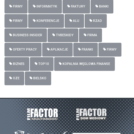
FIRMY
INFORMATYK
FAKTURY
BANKI
FIRMY
KONFERENCJE
ALU
RZAD
BUSINESS INSIDER
TVBESKIDY
FIRMA
OFERTY PRACY
APLIKACJE
FRANKI
FIRMY
BIZNES
TOP10
KOPALNIA WĘGLOWA FINANSE
OZE
BIELSKO