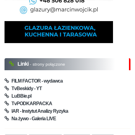
Linki
- strony połączone
FILM FACTOR - wydawca
TvBeskidy - YT
LuBBie.pl
TvPODKARPACKA
IAR - Instytut Analizy Ryzyka
Na żywo - Galeria LIVE