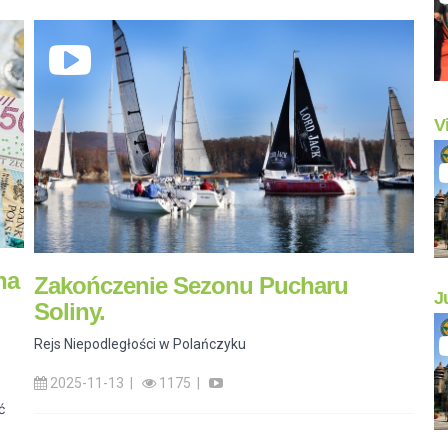
V
na
Zakończenie Sezonu Pucharu
J
Soliny.
Rejs Niepodległości w Polańczyku
2025-11-13 |
1175 |
ć