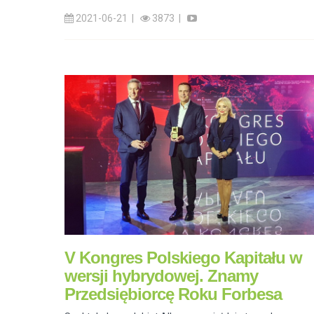
2021-06-21 |
3873 |
V Kongres Polskiego Kapitału w
wersji hybrydowej. Znamy
Przedsiębiorcę Roku Forbesa