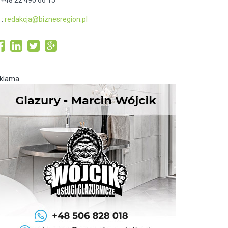
: +48 22 490 66 15
:
redakcja@biznesregion.pl
eklama