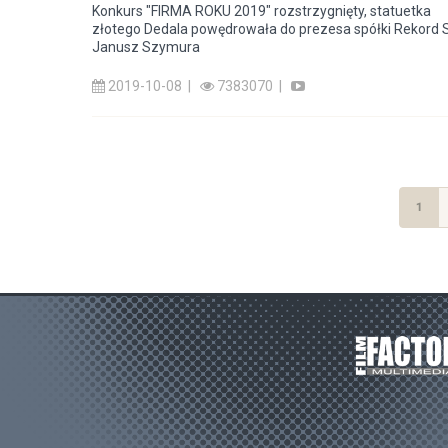
Konkurs "FIRMA ROKU 2019" rozstrzygnięty, statuetka
złotego Dedala powędrowała do prezesa spółki Rekord S
Janusz Szymura
2019-10-08 |
7383070 |
1