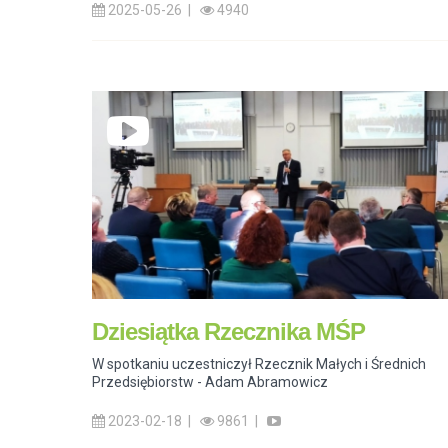
2025-05-26 |
4940
Dziesiątka Rzecznika MŚP
W spotkaniu uczestniczył Rzecznik Małych i Średnich
Przedsiębiorstw - Adam Abramowicz
2023-02-18 |
9861 |