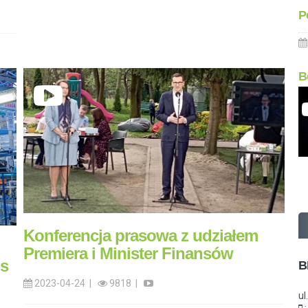
P
B
Konferencja prasowa z udziałem
Premiera i Minister Finansów
is
B
2023-04-24 |
9818 |
ul