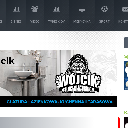
I
BIZNES
VIDEO
TVBESKIDY
MEDYCYNA
SPORT
KONT
S
K