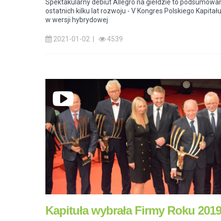
Spektakularny debiut Allegro na giełdzie to podsumowa
ostatnich kilku lat rozwoju - V Kongres Polskiego Kapitał
w wersji hybrydowej
2021-01-02 |
4539
Kapituła wybrała Firmy Roku 201