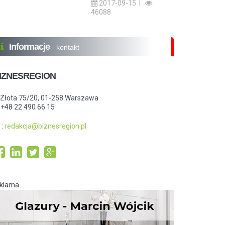
2017-09-15 |
46088
Informacje
- kontakt
IZNESREGION
.Złota 75/20, 01-258 Warszawa
: +48 22 490 66 15
:
redakcja@biznesregion.pl
eklama