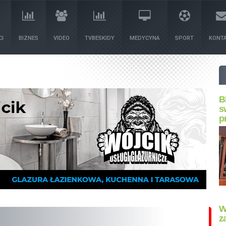
I
BIZNES
VIDEO
TVBESKIDY
MEDYCYNA
SPORT
KONT
B
s
p
W
z