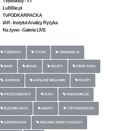
TvBeskidy - YT
LuBBie.pl
TvPODKARPACKA
IAR - Instytut Analizy Ryzyka
Na żywo - Galeria LIVE
TVBESKIDY
TYTON
TRANSMISJA
BANK
WEGIEL
SKLEPY
FIRMY ROKU
JOHNSON
KOPALNIE WĘGLOWE
SKLEPY
PRZEDSIĘBIORCY
EURO
FRANKOWICZE
BUDOWA DRÓG
RABATY
TVPODBESKIDZIE
BZNESREGION
REKLAMA GMINY DOCHODY