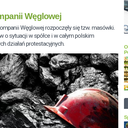
mpanii Węglowej
Kompanii Węglowej rozpoczęły się tzw. masówki.
 o sytuacji w spółce i w całym polskim
ch działań protestacyjnych.
O
P
S