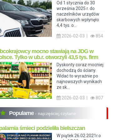
Od 1 stycznia do 30
września 2025 r. do
naczelników urzędów
skarbowych wpłynęło
4,4 tys. o...
2026-02-03 |
854
bcokrajowcy mocno stawiają na JDG w
olsce. Tylko w ub.r. otworzyli 43,5 tys. firm
Dyskonty coraz mocniej
dochodzą do ściany.
Widać to wyraźnie po
najnowszych wynikach
ze sk...
2026-02-03 |
807
Popularne
- najczęściej czytane
palarnia śmieci podzieliła bielszczan
W piątek 26.02.2021r.o