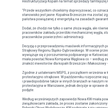
Restrukturyzacji Kopalń na temat sprzedaży tamtejszej
"Przede wszystkim chcieliśmy doprecyzować, co oznacza
stanowisko jest jasne. Kopalnia Brzeszcze ma zostać 
państwa powiązanej z energetyką na zasadach gwarantują
Dodał, że chodzi nie tylko o same złoża węgla, ale równ
pracowników zakładu przeróbki mechanicznej węgla, stacj
pracowników powierzchni i administracji.
Decyzję o przeprowadzeniu masówek informacyjnych pod
Strajkowy Regionu Śląsko-Dąbrowskiego. W ocenie przed
wywiązuje się z porozumienia podpisanego w Katowicach 
miała powstać Nowa Kompania Węglowa co – według związ
znaleźć inwestorów dla kopalń Brzeszcze i Makoszowy
Zgodnie z ustaleniami MSPS, z początkiem września w 
protestacyjno-strajkowe. W październiku rozpocznie się
i prawdopodobnie także w innych branżach w naszym re
protestacyjna w Warszawie, jednak decyzje w sprawie do
podjęte.
Według wcześniejszych zapowiedzi Nowa KW miała pows
związkowcami zakłada, że proces zostanie zakończony 
Rybnicki Okręg Wydobywczy. KW podpisała z nią umowę