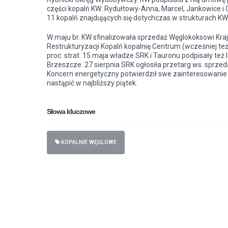
części kopalń KW: Rydułtowy-Anna, Marcel, Jankowice i
11 kopalń znajdujących się dotychczas w strukturach KW
W maju br. KW sfinalizowała sprzedaż Węglokoksowi Kraj 
Restrukturyzacji Kopalń kopalnię Centrum (wcześniej te
proc. strat. 15 maja władze SRK i Tauronu podpisały też
Brzeszcze. 27 sierpnia SRK ogłosiła
przetarg
ws. sprzeda
Koncern energetyczny potwierdził swe zainteresowanie 
nastąpić w najbliższy piątek.
Słowa kluczowe
KOPALNIE WĘGLOWE