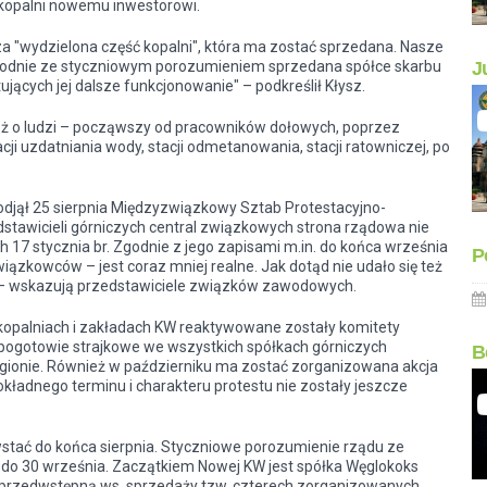
 kopalni nowemu inwestorowi.
 "wydzielona część kopalni", która ma zostać sprzedana. Nasze
J
zgodnie ze styczniowym porozumieniem sprzedana spółce skarbu
cych jej dalsze funkcjonowanie" – podkreślił Kłysz.
ież o ludzi – począwszy od
pracowników
dołowych, poprzez
i uzdatniania wody, stacji odmetanowania, stacji ratowniczej, po
jął 25 sierpnia Międzyzwiązkowy Sztab Protestacyjno-
stawicieli górniczych central związkowych strona rządowa nie
17 stycznia br. Zgodnie z jego zapisami m.in. do końca września
P
kowców – jest coraz mniej realne. Jak dotąd nie udało się też
 – wskazują przedstawiciele związków zawodowych.
kopalniach i zakładach KW reaktywowane zostały komitety
 pogotowie strajkowe we wszystkich spółkach górniczych
B
gionie. Również w październiku ma zostać zorganizowana akcja
kładnego terminu i charakteru protestu nie zostały jeszcze
tać do końca sierpnia. Styczniowe porozumienie rządu ze
do 30 września. Zaczątkiem Nowej KW jest spółka Węglokoks
 przedwstępną ws. sprzedaży tzw. czterech zorganizowanych