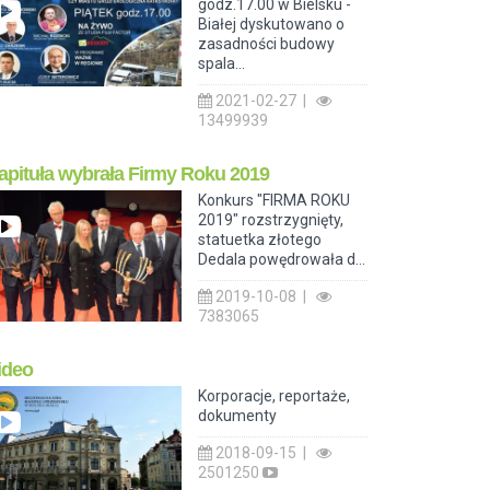
godz.17.00 w Bielsku -
Białej dyskutowano o
zasadności budowy
spala...
2021-02-27 |
13499939
apituła wybrała Firmy Roku 2019
Konkurs "FIRMA ROKU
2019" rozstrzygnięty,
statuetka złotego
Dedala powędrowała d...
2019-10-08 |
7383065
ideo
Korporacje, reportaże,
dokumenty
2018-09-15 |
2501250