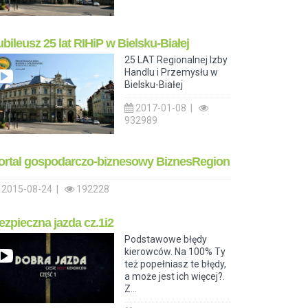
ubileusz 25 lat RIHiP w Bielsku-Białej
25 LAT Regionalnej Izby
Handlu i Przemysłu w
Bielsku-Białej
2017-01-08 |
932989
ortal gospodarczo-biznesowy BiznesRegion
2015-08-24 |
192228
ezpieczna jazda cz.1i2
Podstawowe błędy
kierowców. Na 100% Ty
też popełniasz te błędy,
a może jest ich więcej?.
Z...