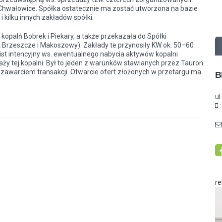
 Chwałowice. Spółka ostatecznie ma zostać utworzona na bazie
 i kilku innych zakładów
spółki
.
kopalń Bobrek i Piekary, a także przekazała do Spółki
ż Brzeszcze i Makoszowy). Zakłady te przynosiły KW ok. 50–60
 list intencyjny ws. ewentualnego nabycia aktywów kopalni
ży tej kopalni. Był to jeden z warunków stawianych przez Tauron.
zawarciem transakcji. Otwarcie ofert złożonych w przetargu ma
B
ul
r