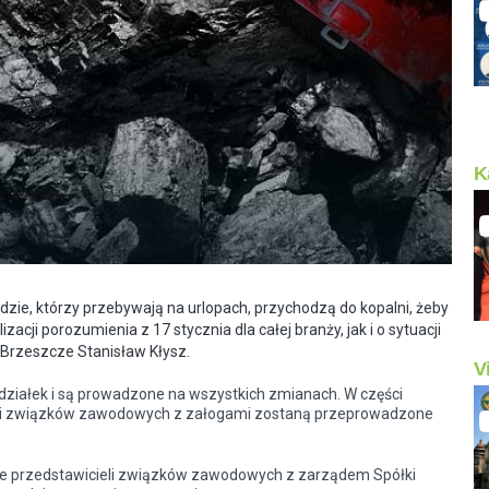
K
zie, którzy przebywają na urlopach, przychodzą do kopalni, żeby
cji porozumienia z 17 stycznia dla całej branży, jak i o sytuacji
i Brzeszcze Stanisław Kłysz.
V
działek i są prowadzone na wszystkich zmianach. W części
eli związków zawodowych z załogami zostaną przeprowadzone
ie przedstawicieli związków zawodowych z zarządem Spółki