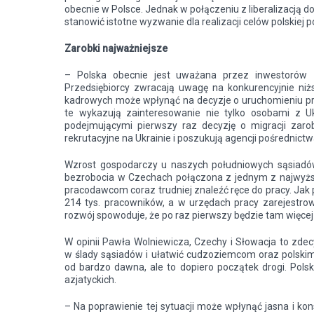
obecnie w Polsce. Jednak w połączeniu z liberalizacją 
stanowić istotne wyzwanie dla realizacji celów polskiej po
Zarobki najważniejsze
– Polska obecnie jest uważana przez inwestorów za
Przedsiębiorcy zwracają uwagę na konkurencyjnie niż
kadrowych może wpłynąć na decyzje o uruchomieniu prod
te wykazują zainteresowanie nie tylko osobami z Uk
podejmującymi pierwszy raz decyzję o migracji zarob
rekrutacyjne na Ukrainie i poszukują agencji pośrednict
Wzrost gospodarczy u naszych południowych sąsiadów
bezrobocia w Czechach połączona z jednym z najwyżs
pracodawcom coraz trudniej znaleźć ręce do pracy. Jak 
214 tys. pracowników, a w urzędach pracy zarejestrow
rozwój spowoduje, że po raz pierwszy będzie tam więcej
W opinii Pawła Wolniewicza, Czechy i Słowacja to zdec
w ślady sąsiadów i ułatwić cudzoziemcom oraz polskim
od bardzo dawna, ale to dopiero początek drogi. Polsk
azjatyckich.
– Na poprawienie tej sytuacji może wpłynąć jasna i kon