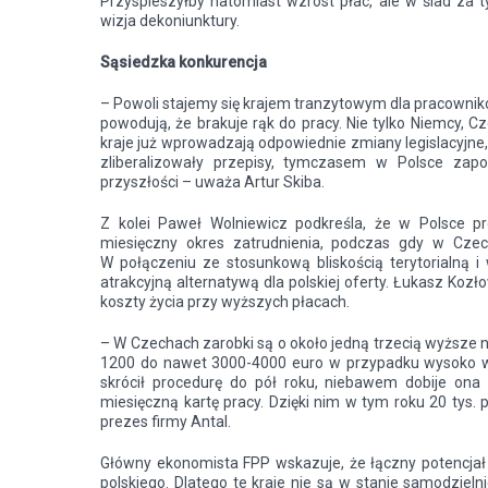
Przyspieszyłby natomiast wzrost płac, ale w ślad za 
wizja dekoniunktury.
Sąsiedzka konkurencja
– Powoli stajemy się krajem tranzytowym dla pracownikó
powodują, że brakuje rąk do pracy. Nie tylko Niemcy, C
kraje już wprowadzają odpowiednie zmiany legislacyjne
zliberalizowały przepisy, tymczasem w Polsce zapo
przyszłości – uważa Artur Skiba.
Z kolei Paweł Wolniewicz podkreśla, że w Polsce p
miesięczny okres zatrudnienia, podczas gdy w Czec
W połączeniu ze stosunkową bliskością terytorialną i
atrakcyjną alternatywą dla polskiej oferty. Łukasz Ko
koszty życia przy wyższych płacach.
– W Czechach zarobki są o około jedną trzecią wyższe n
1200 do nawet 3000-4000 euro w przypadku wysoko w
skrócił procedurę do pół roku, niebawem dobije ona
miesięczną kartę pracy. Dzięki nim w tym roku 20 tys.
prezes firmy Antal.
Główny ekonomista FPP wskazuje, że łączny potencjał r
polskiego. Dlatego te kraje nie są w stanie samodziel