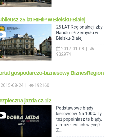
ubileusz 25 lat RIHiP w Bielsku-Białej
25 LAT Regionalnej Izby
Handlu i Przemysłu w
Bielsku-Białej
2017-01-08 |
932974
ortal gospodarczo-biznesowy BiznesRegion
2015-08-24 |
192160
ezpieczna jazda cz.1i2
Podstawowe błędy
kierowców. Na 100% Ty
też popełniasz te błędy,
a może jest ich więcej?.
Z...