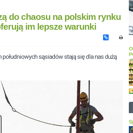
zą do chaosu na polskim rynku
ferują im lepsze warunki
O
P
ch południowych sąsiadów stają się dla nas dużą
S