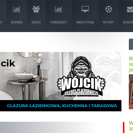
I
BIZNES
VIDEO
TVBESKIDY
MEDYCYNA
SPORT
KONT
B
s
p
W
z