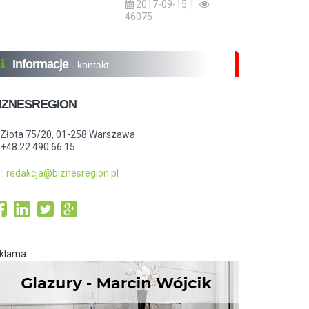
2017-09-15 |
46075
Informacje
- kontakt
IZNESREGION
.Złota 75/20, 01-258 Warszawa
: +48 22 490 66 15
:
redakcja@biznesregion.pl
eklama