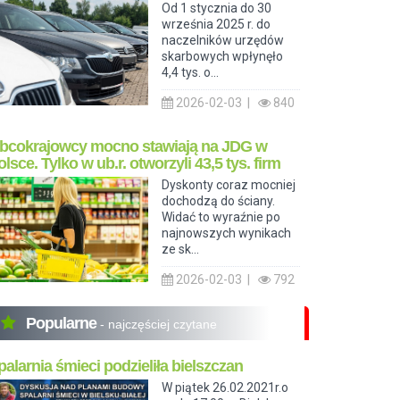
Od 1 stycznia do 30
września 2025 r. do
naczelników urzędów
skarbowych wpłynęło
4,4 tys. o...
2026-02-03 |
840
bcokrajowcy mocno stawiają na JDG w
olsce. Tylko w ub.r. otworzyli 43,5 tys. firm
Dyskonty coraz mocniej
dochodzą do ściany.
Widać to wyraźnie po
najnowszych wynikach
ze sk...
2026-02-03 |
792
Popularne
- najczęściej czytane
palarnia śmieci podzieliła bielszczan
W piątek 26.02.2021r.o