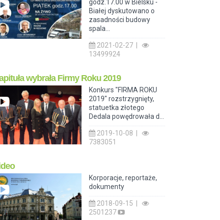
godz.17.00 w Bielsku -
Białej dyskutowano o
zasadności budowy
spala...
2021-02-27 |
13499924
apituła wybrała Firmy Roku 2019
Konkurs "FIRMA ROKU
2019" rozstrzygnięty,
statuetka złotego
Dedala powędrowała d...
2019-10-08 |
7383051
ideo
Korporacje, reportaże,
dokumenty
2018-09-15 |
2501237