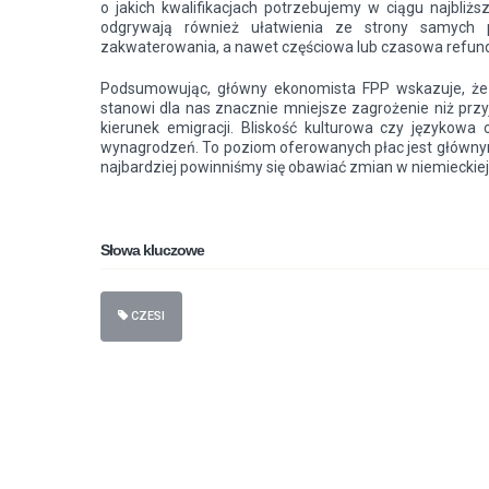
o jakich kwalifikacjach potrzebujemy w ciągu najbliżs
odgrywają również ułatwienia ze strony samych
zakwaterowania, a nawet częściowa lub czasowa refund
Podsumowując, główny ekonomista FPP wskazuje, że 
stanowi dla nas znacznie mniejsze zagrożenie niż przy
kierunek emigracji. Bliskość kulturowa czy językow
wynagrodzeń. To poziom oferowanych płac jest główn
najbardziej powinniśmy się obawiać zmian w niemieckiej 
Słowa kluczowe
CZESI