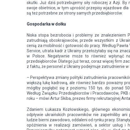
skutki. Już dziś potrzebujemy siły roboczej z Azji. By
swoje obietnice, w tym uprościć przepisy wjazdowe dl
są też potrzebne ze strony samych przedsiębiorców.
Gospodarka w dołku
Niska stopa bezrobocia i problemy ze znalezieniem P
zatrudniają obcokrajowców, przede wszystkim z Ukrainy
cenią za mobilność i gotowość do pracy. Według Pawła
Service, utrata kadr z Ukrainy przełożyłaby się na zna
w Polsce. Negatywnie może to również wpłynąć na 
przedsiębiorców. Dlatego już teraz, coraz więcej firm z
z faktu, że personel z Ukrainy podejmuje zatrudnienie w
– Perspektywa zmiany polityki zatrudnienia pracownik
większą lukę kadrową, ale również bardzo poważny pro
mógłby pogłębić się z poziomu 150 tys. do ponad 50
Według Związku Przedsiębiorców i Pracodawców, PKB st
roku – mówi Artur Skiba, prezes firmy rekrutacyjnej Anta
Zdaniem Łukasza Kozłowskiego, głównego ekonomisty
odpływie ukraińskich pracowników nie zapełniliby ani p
ludzie bierni zawodowo, oddaleni od rynku pracy. Stanę
opóźnienia w realizacji zamówień, a sektor usług i 