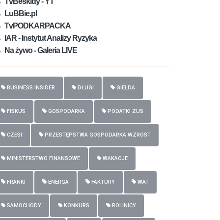
TvBeskidy - YT
LuBBie.pl
TvPODKARPACKA
IAR - Instytut Analizy Ryzyka
Na żywo - Galeria LIVE
BUSINESS INSIDER
DŁUGI
GIEŁDA
FISKUS
GOSPODARKA
PODATKI ZUS
CZESI
PRZESTĘPSTWA GOSPODARKA WZROST
MINISTERSTWO FINANSOWE
WAKACJE
FRANKI
ENERGA
FAKTURY
WAT
SAMOCHODY
KONKURS
ROLINICY