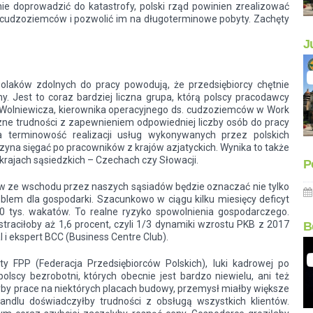
 nie doprowadzić do katastrofy, polski rząd powinien zrealizować
a cudzoziemców i pozwolić im na długoterminowe pobyty. Zachęty
J
olaków zdolnych do pracy powodują, że przedsiębiorcy chętnie
. Jest to coraz bardziej liczna grupa, którą polscy pracodawcy
 Wolniewicza, kierownika operacyjnego ds. cudzoziemców w Work
czne trudności z zapewnieniem odpowiedniej liczby osób do pracy
terminowość realizacji usług wykonywanych przez polskich
aczyna sięgać po pracowników z krajów azjatyckich. Wynika to także
 krajach sąsiedzkich – Czechach czy Słowacji.
P
ów ze wschodu przez naszych sąsiadów będzie oznaczać nie tylko
blem dla gospodarki. Szacunkowo w ciągu kilku miesięcy deficyt
0 tys. wakatów. To realne ryzyko spowolnienia gospodarczego.
raciłoby aż 1,6 procent, czyli 1/3 dynamiki wzrostu PKB z 2017
B
l i ekspert BCC (Business Centre Club).
 FPP (Federacja Przedsiębiorców Polskich), luki kadrowej po
olscy bezrobotni, których obecnie jest bardzo niewielu, ani też
łyby prace na niektórych placach budowy, przemysł miałby większe
handlu doświadczyłby trudności z obsługą wszystkich klientów.