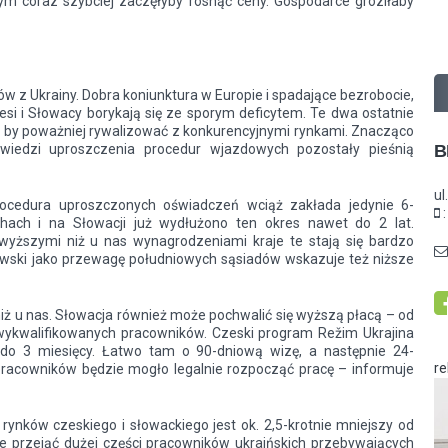
tym coraz szybciej zaczęłyby rosnąć ceny. Gospodarce groziłaby
w z Ukrainy. Dobra koniunktura w Europie i spadające bezrobocie,
zesi i Słowacy borykają się ze sporym deficytem. Te dwa ostatnie
, by poważniej rywalizować z konkurencyjnymi rynkami. Znacząco
B
wiedzi uproszczenia procedur wjazdowych pozostały pieśnią
ul
rocedura uproszczonych oświadczeń wciąż zakłada jedynie 6-
hach i na Słowacji już wydłużono ten okres nawet do 2 lat.
 wyższymi niż u nas wynagrodzeniami kraje te stają się bardzo
złowski jako przewagę południowych sąsiadów wskazuje też niższe
iż u nas. Słowacja również może pochwalić się wyższą płacą – od
ykwalifikowanych pracowników. Czeski program Režim Ukrajina
 do 3 miesięcy. Łatwo tam o 90-dniową wizę, a następnie 24-
r
 pracowników będzie mogło legalnie rozpocząć pracę – informuje
ynków czeskiego i słowackiego jest ok. 2,5-krotnie mniejszy od
nie przejąć dużej części pracowników ukraińskich przebywających