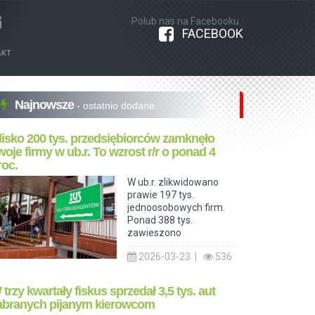
Polub nas na Facebooku :
FACEBOOK
AKT
Najnowsze
- ostatnio dodane
lisko 200 tys. przedsiębiorców zamknęło
woje firmy w ub.r. To wzrost r/r o ponad 4
roc.
W ub.r. zlikwidowano
prawie 197 tys.
jednoosobowych firm.
Ponad 388 tys.
zawieszono
2026-03-23 |
536
 trzy kwartały fiskus sprzedał 3,5 tys. aut
abranych pijanym kierowcom