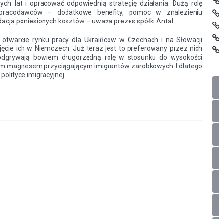
zych lat i opracować odpowiednią strategię działania. Dużą rolę
 pracodawców – dodatkowe benefity, pomoc w znalezieniu
acja poniesionych kosztów – uważa prezes spółki Antal.
otwarcie rynku pracy dla Ukraińców w Czechach i na Słowacji
jęcie ich w Niemczech. Już teraz jest to preferowany przez nich
a odgrywają bowiem drugorzędną rolę w stosunku do wysokości
ym magnesem przyciągającym imigrantów zarobkowych. I dlatego
polityce imigracyjnej.