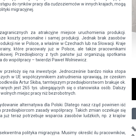
dostępu do rynków pracy dla cudzoziemców w innych krajach, mogą
lityki migracyjnej.
granicznych za atrakcyjne miejsce uruchomienia produkcji.
sze koszty personalne i samej produkcji. Jednak brak zasobów
ukcji nie w Polsce, a właśnie w Czechach lub na Słowacji. Kraje
rainy, które pracowały już w Polsce, ale także pracownikami
kowej. Przedsiębiorcy z tych państw już organizują spotkania
wa do współpracy – twierdzi Paweł Wolniewicz.
 przełoży się na inwestycje. Jednocześnie bardzo niska stopa
zych w UE współczynnikiem zatrudnienia sprawiają, że czeskim
podkreśla Artur Skiba, tamtejszym przedsiębiorstwom brakuje ok.
anych jest 265 tys. ubiegających się o stanowiska osób. Dalszy
 wolnych miejsc pracy niż bezrobotnych.
ydowanie alternatywa dla Polski. Dlatego nasz rząd powinien iść
 przedsiębiorcom zasady współpracy. Takich zmian oczekuje się
a już teraz potrzebuje wsparcia zasobów ludzkich, np. z krajów
sekwentna polityka migracyjna. Musimy określić ilu pracowników,