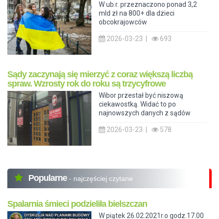
W ub.r. przeznaczono ponad 3,2
mld zł na 800+ dla dzieci
obcokrajowców
2026-03-23 |
693
Sądy zaczynają się mierzyć z coraz większą liczbą
spraw. Wzrosty rok do roku są trzycyfrowe
Wibor przestał być niszową
ciekawostką. Widać to po
najnowszych danych z sądów
2026-03-23 |
578
Popularne
- najczęściej czytane
Spalarnia śmieci podzieliła bielszczan
W piątek 26.02.2021r.o godz.17.00