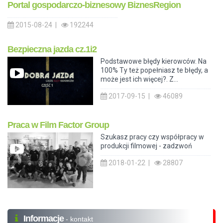
Portal gospodarczo-biznesowy BiznesRegion
2015-08-24 |
192244
Bezpieczna jazda cz.1i2
Podstawowe błędy kierowców. Na
100% Ty też popełniasz te błędy, a
może jest ich więcej?. Z...
2017-09-15 |
46089
Praca w Film Factor Group
Szukasz pracy czy współpracy w
produkcji filmowej - zadzwoń
2018-01-22 |
28807
Informacje
- kontakt