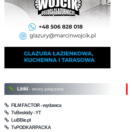
Linki
- strony połączone
FILM FACTOR - wydawca
TvBeskidy - YT
LuBBie.pl
TvPODKARPACKA