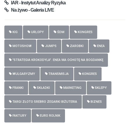
IAR - Instytut Analizy Ryzyka
Na żywo - Galeria LIVE
KIG
URLOPY
ŚDM
KONGRES
MOTOSHOW
JUMPS
ZAROBKI
ENEA
"STRATEGIA KROKODYLA". ENEA MA OCHOTĘ NA BOGDANKĘ
WULGARYZMY
TRANSMISJA
KONGRES
FRANKI
SKŁADKI
MARKETING
SKLEPY
TARGI ZŁOTO SREBRO ZEGARKI BIŻUTERIA
BIZNES
FAKTURY
EURO ROLNIK