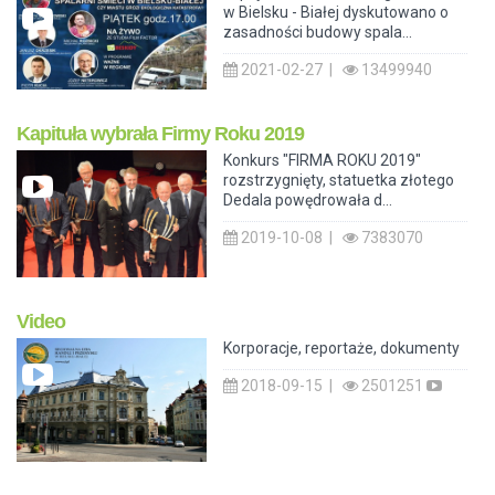
w Bielsku - Białej dyskutowano o
zasadności budowy spala...
2021-02-27 |
13499940
Kapituła wybrała Firmy Roku 2019
Konkurs "FIRMA ROKU 2019"
rozstrzygnięty, statuetka złotego
Dedala powędrowała d...
2019-10-08 |
7383070
Video
Korporacje, reportaże, dokumenty
2018-09-15 |
2501251