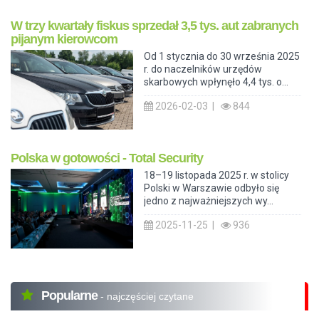
W trzy kwartały fiskus sprzedał 3,5 tys. aut zabranych
pijanym kierowcom
Od 1 stycznia do 30 września 2025
r. do naczelników urzędów
skarbowych wpłynęło 4,4 tys. o...
2026-02-03 |
844
Polska w gotowości - Total Security
18–19 listopada 2025 r. w stolicy
Polski w Warszawie odbyło się
jedno z najważniejszych wy...
2025-11-25 |
936
Popularne
- najczęściej czytane