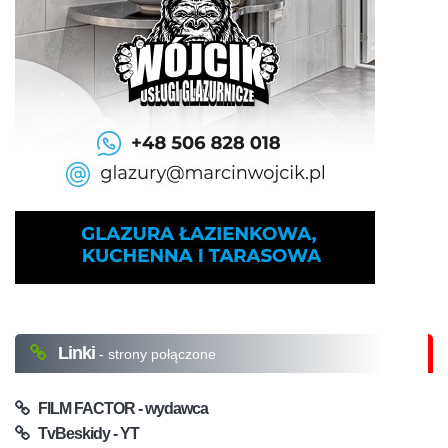
Linki
- strony połączone
FILM FACTOR - wydawca
TvBeskidy - YT