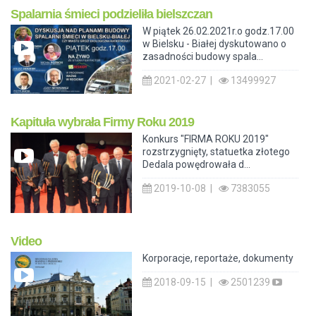
Spalarnia śmieci podzieliła bielszczan
W piątek 26.02.2021r.o godz.17.00
w Bielsku - Białej dyskutowano o
zasadności budowy spala...
2021-02-27 |
13499927
Kapituła wybrała Firmy Roku 2019
Konkurs "FIRMA ROKU 2019"
rozstrzygnięty, statuetka złotego
Dedala powędrowała d...
2019-10-08 |
7383055
Video
Korporacje, reportaże, dokumenty
2018-09-15 |
2501239