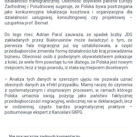
działalności transgranicznej. Obecność obywateli państw Europy
Zachodniej i Południowej sugeruje, że Polska bywa postrzegana
jako konkurencyjna lokalizacja kosztowa i organizacyjna dla
działalności usługowej, konsultingowej czy projektowej –
uzupełnia prof. Bernat.
Do tego mec. Adrian Parol zauważa, że spadek liczby JDG
zakładanych przez Białorusinów może świadczyć o tym, że
pierwsza fala migracyjna już się ustabilizowała, a część
przedsiębiorców zmieniła formę działalności lub kraj prowadzenia
biznesu. Obecność osób z podwójnym obywatelstwem pokazuje
z kolei, że wiele firm powstaje tu nie dlatego, że Polska jest nowym
miejscem, lecz z tego powodu, iż stała się miejscem docelowym.
– Analiza tych danych w szerszym ujęciu nie pozwala uznać
obecnych danych za efekt przypadku. Mamy raczej do czynienia
z systematycznym i stopniowym procesem, w ramach którego
Polska umacnia swoją pozycję jako państwo faktycznej
przedsiębiorczości migracyjnej, widocznej nie w deklaracjach, lecz
w codziennej, często bardzo pragmatycznej praktyce –
podsumowuje ekspert z Kancelarii GKPG.
Nie ma jeszcze żadnych komentarzy.