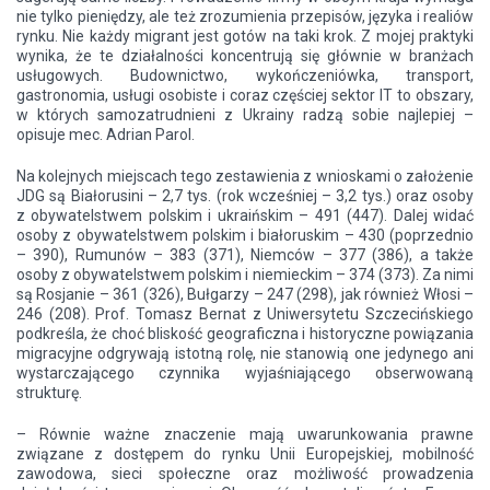
nie tylko pieniędzy, ale też zrozumienia przepisów, języka i realiów
rynku. Nie każdy migrant jest gotów na taki krok. Z mojej praktyki
wynika, że te działalności koncentrują się głównie w branżach
usługowych. Budownictwo, wykończeniówka, transport,
gastronomia, usługi osobiste i coraz częściej sektor IT to obszary,
w których samozatrudnieni z Ukrainy radzą sobie najlepiej –
opisuje mec. Adrian Parol.
Na kolejnych miejscach tego zestawienia z wnioskami o założenie
JDG są Białorusini – 2,7 tys. (rok wcześniej – 3,2 tys.) oraz osoby
z obywatelstwem polskim i ukraińskim – 491 (447). Dalej widać
osoby z obywatelstwem polskim i białoruskim – 430 (poprzednio
– 390), Rumunów – 383 (371), Niemców – 377 (386), a także
osoby z obywatelstwem polskim i niemieckim – 374 (373). Za nimi
są Rosjanie – 361 (326), Bułgarzy – 247 (298), jak również Włosi –
246 (208). Prof. Tomasz Bernat z Uniwersytetu Szczecińskiego
podkreśla, że choć bliskość geograficzna i historyczne powiązania
migracyjne odgrywają istotną rolę, nie stanowią one jedynego ani
wystarczającego czynnika wyjaśniającego obserwowaną
strukturę.
– Równie ważne znaczenie mają uwarunkowania prawne
związane z dostępem do rynku Unii Europejskiej, mobilność
zawodowa, sieci społeczne oraz możliwość prowadzenia