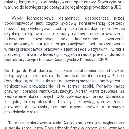
między innymi wynik obowiązywania specustawy. Stworzyła ona
warunki do łatwiejszego dostępu do legalnego prowadzenia JDG.
– Wybór jednoosobowej działalności gospodarczej przez
obcokrajowców jest często życiową konsekwencją potrzeby
niezależnego wykonywania usług. Taka forma daje im możliwość
szybkiego reagowania na zmiany rynkowe oraz prowadzenia
aktywności zawodowej bez konieczności tworzenia
rozbudowanych struktur organizacyjnych ani pozostawania
w relacji pracodawca-pracownik. I jest przede wszystkim – w razie
potrzeby – łatwa do likwidacji – wyjaśnia radca prawny i doradca
restrukturyzacyjny Łukasz Goszczyński z Kancelarii GKPG.
Do tego dr Król dodaje, że część działalności ma charakter
usługowy i jest skierowana do społeczności ukraińskiej w Polsce.
Powoduje to, że ich skala jest najczęściej niewielka i nie występuje
konieczność prowadzenia jej w formie spółki. Ponadto radca
prawny i doradca restrukturyzacyjny Adrian Parol zauważa, że
zestawienie ilości nowych JDG zakładanych przez Ukraińców
z ogólną liczbą obywateli Ukrainy przebywających w Polsce
prowadzi do wniosku, że nie można mówić o masowej
przedsiębiorczości.
– To raczej umiarkowana skala. Ale jej znaczenie jest większe, niż
sugerują same liczby. Prowadzenie firmy w obcym kraju wymaga