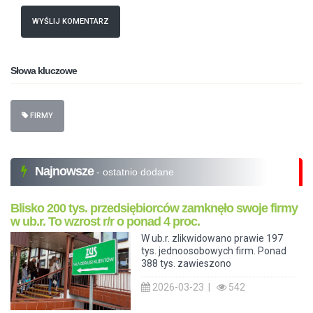
WYŚLIJ KOMENTARZ
Słowa kluczowe
FIRMY
Najnowsze
- ostatnio dodane
Blisko 200 tys. przedsiębiorców zamknęło swoje firmy
w ub.r. To wzrost r/r o ponad 4 proc.
W ub.r. zlikwidowano prawie 197
tys. jednoosobowych firm. Ponad
388 tys. zawieszono
2026-03-23 |
542