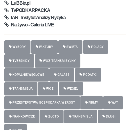
LuBBie.pl
TvPODKARPACKA
IAR - Instytut Analizy Ryzyka
Na żywo - Galeria LIVE
WYBORY
FAKTURY
SWIETA
POLACY
TVBESKIDY
WOZ TRANSMISYJNY
KOPALNIE WĘGLOWE
GALASS
PODATKI
TRANSMISJA
WÓZ
WEGIEL
PRZESTĘPSTWA GOSPODARKA WZROST
FIRMY
WAT
FRANKOWICZE
ZŁOTO
TRANSMISJA
DŁUGI