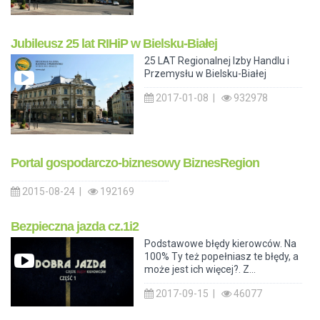
Jubileusz 25 lat RIHiP w Bielsku-Białej
25 LAT Regionalnej Izby Handlu i
Przemysłu w Bielsku-Białej
2017-01-08 |
932978
Portal gospodarczo-biznesowy BiznesRegion
2015-08-24 |
192169
Bezpieczna jazda cz.1i2
Podstawowe błędy kierowców. Na
100% Ty też popełniasz te błędy, a
może jest ich więcej?. Z...
2017-09-15 |
46077