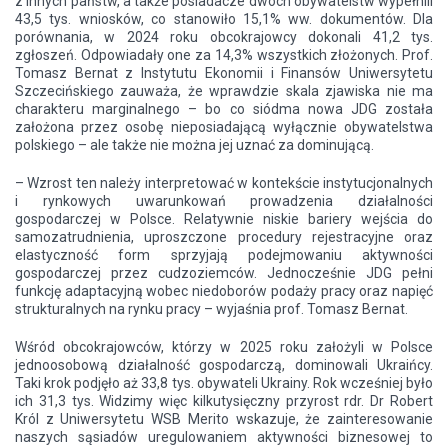
z innych państw, a także posiadacze dwóch obywatelstw wypełnili
43,5 tys. wniosków, co stanowiło 15,1% ww. dokumentów. Dla
porównania, w 2024 roku obcokrajowcy dokonali 41,2 tys.
zgłoszeń. Odpowiadały one za 14,3% wszystkich złożonych. Prof.
Tomasz Bernat z Instytutu Ekonomii i Finansów Uniwersytetu
Szczecińskiego zauważa, że wprawdzie skala zjawiska nie ma
charakteru marginalnego – bo co siódma nowa JDG została
założona przez osobę nieposiadającą wyłącznie obywatelstwa
polskiego – ale także nie można jej uznać za dominującą.
– Wzrost ten należy interpretować w kontekście instytucjonalnych
i rynkowych uwarunkowań prowadzenia działalności
gospodarczej w Polsce. Relatywnie niskie bariery wejścia do
samozatrudnienia, uproszczone procedury rejestracyjne oraz
elastyczność form sprzyjają podejmowaniu aktywności
gospodarczej przez cudzoziemców. Jednocześnie JDG pełni
funkcję adaptacyjną wobec niedoborów podaży pracy oraz napięć
strukturalnych na rynku pracy – wyjaśnia prof. Tomasz Bernat.
Wśród obcokrajowców, którzy w 2025 roku założyli w Polsce
jednoosobową działalność gospodarczą, dominowali Ukraińcy.
Taki krok podjęło aż 33,8 tys. obywateli Ukrainy. Rok wcześniej było
ich 31,3 tys. Widzimy więc kilkutysięczny przyrost rdr. Dr Robert
Król z Uniwersytetu WSB Merito wskazuje, że zainteresowanie
naszych sąsiadów uregulowaniem aktywności biznesowej to