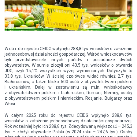
W ub.r. do rejestru CEIDG wpłynęło 288,8 tys. wniosków o założenie
jednoosobowej działalności gospodarczej. Wśród wnioskodawców
byli przedstawiciele innych państw i posiadacze dwóch
obywatelstw. W sumie złożyli oni 43,5 tys. wniosków o otwarcie
JDG, czyli 15,1% wszystkich wyżej wymienionych. Dotyczyło to
33,8 tys. Ukraińców. W ścisłej czołówce widać również 2,7 tys.
Białorusinów, a także blisko 500 osób z obywatelstwem polskim
i ukraińskim. Dalej w zestawieniu są m.in. wnioskodawcy
z obywatelstwem polskim i białoruskim, Rumuni, Niemcy, osoby
z obywatelstwem polskim i niemieckim, Rosjanie, Bułgarzy oraz
Włosi.
W całym 2025 roku do rejestru CEIDG wpłynęło 288,8 tys.
wniosków o założenie jednoosobowej działalności gospodarczej.
Rok wcześniej było ich 288,8 tys. Zdecydowaną większość – 245,3
tys. – złożyli obywatele Polski (w 2024 roku – 247,6 tys.). Osoby