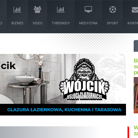
I
BIZNES
VIDEO
TVBESKIDY
MEDYCYNA
SPORT
KONT
B
s
p
W
z