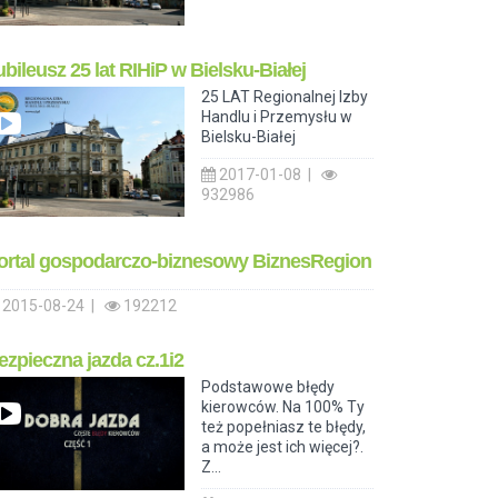
ubileusz 25 lat RIHiP w Bielsku-Białej
25 LAT Regionalnej Izby
Handlu i Przemysłu w
Bielsku-Białej
2017-01-08 |
932986
ortal gospodarczo-biznesowy BiznesRegion
2015-08-24 |
192212
ezpieczna jazda cz.1i2
Podstawowe błędy
kierowców. Na 100% Ty
też popełniasz te błędy,
a może jest ich więcej?.
Z...