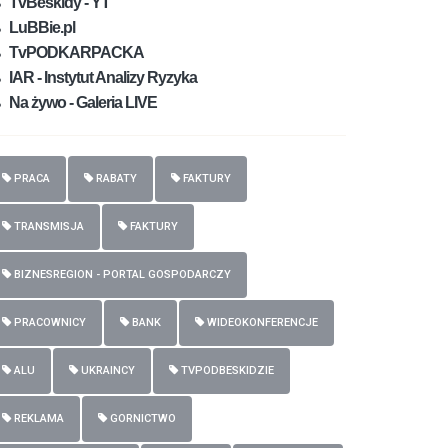
TvBeskidy - YT
LuBBie.pl
TvPODKARPACKA
IAR - Instytut Analizy Ryzyka
Na żywo - Galeria LIVE
PRACA
RABATY
FAKTURY
TRANSMISJA
FAKTURY
BIZNESREGION - PORTAL GOSPODARCZY
PRACOWNICY
BANK
WIDEOKONFERENCJE
ALU
UKRAINCY
TVPODBESKIDZIE
REKLAMA
GORNICTWO