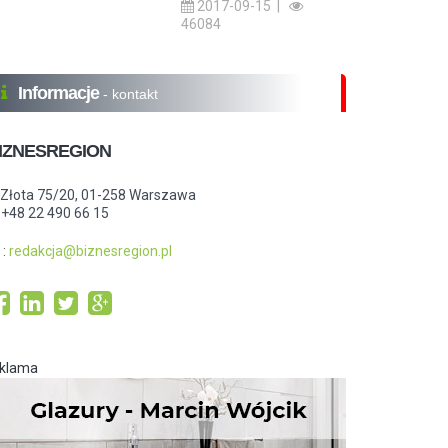
2017-09-15 |
46084
Informacje
- kontakt
IZNESREGION
.Złota 75/20, 01-258 Warszawa
: +48 22 490 66 15
:
redakcja@biznesregion.pl
eklama