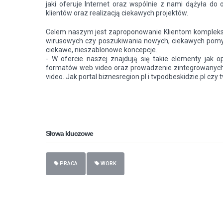
jaki oferuje Internet oraz wspólnie z nami dążyła do
klientów oraz realizacją ciekawych projektów.
Celem naszym jest zaproponowanie Klientom kompleksowe
wirusowych czy poszukiwania nowych, ciekawych pomy
ciekawe, nieszablonowe koncepcje.
- W ofercie naszej znajdują się takie elementy jak 
formatów web video oraz prowadzenie zintegrowanyc
video. Jak portal biznesregion.pl i tvpodbeskidzie.pl czy
Słowa kluczowe
PRACA
WORK