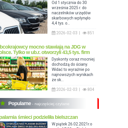
Od 1 stycznia do 30
września 2025 r. do
naczelników urzędów
skarbowych wpłynęło
4,4 tys. o...
2026-02-03 |
851
bcokrajowcy mocno stawiają na JDG w
olsce. Tylko w ub.r. otworzyli 43,5 tys. firm
Dyskonty coraz mocniej
dochodzą do ściany.
Widać to wyraźnie po
najnowszych wynikach
ze sk...
2026-02-03 |
804
Popularne
- najczęściej czytane
palarnia śmieci podzieliła bielszczan
W piątek 26.02.2021r.o