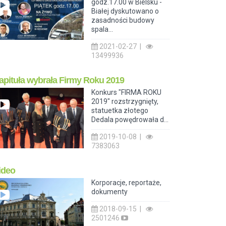
godz.17.00 w Bielsku -
Białej dyskutowano o
zasadności budowy
spala...
2021-02-27 |
13499936
apituła wybrała Firmy Roku 2019
Konkurs "FIRMA ROKU
2019" rozstrzygnięty,
statuetka złotego
Dedala powędrowała d...
2019-10-08 |
7383063
ideo
Korporacje, reportaże,
dokumenty
2018-09-15 |
2501246