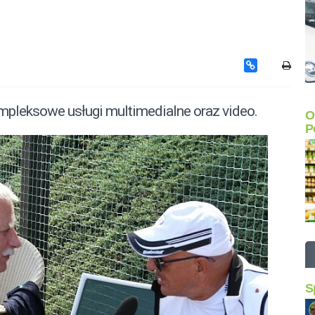
leksowe usługi multimedialne oraz video.
O
P
S