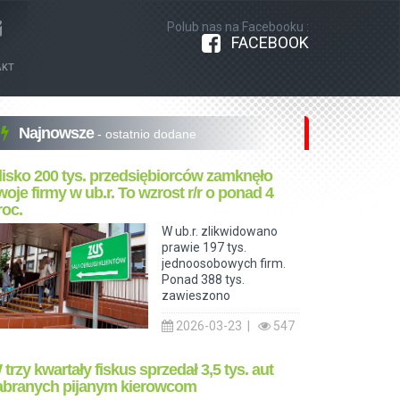
Polub nas na Facebooku :
FACEBOOK
AKT
Najnowsze
- ostatnio dodane
lisko 200 tys. przedsiębiorców zamknęło
woje firmy w ub.r. To wzrost r/r o ponad 4
roc.
W ub.r. zlikwidowano
prawie 197 tys.
jednoosobowych firm.
Ponad 388 tys.
zawieszono
2026-03-23 |
547
 trzy kwartały fiskus sprzedał 3,5 tys. aut
abranych pijanym kierowcom