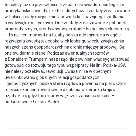
to należy już do przeszłości. Trzeba mieć świadomość tego, że
amerykańskie inwestycje, które dotychczas zostały zrealizowane
w Polsce, miały miejsce nie z powodu kurtuazyjnego spotkania
o wydźwięku politycznym. One zostały zrealizowane z pobudek
pragmatycznych, umotywowanych stricte biznesową ekonomiką.
– To nie jest moment na to, aby polska administracja w ogóle
rozważała kwestię jakiegokolwiek lobbingu w celu zwiększania
naszych szans gospodarczych na arenie międzynarodowej. Są
one ewidentnie słabe. Podczas ewentualnych rozmów
z Donaldem Trumpem nasz rząd nie powinien więc sygnalizować
gotowości do rozwoju tego typu współpracy. Na linii Polska-USA
nie należy oczekiwać rewolucji. Uważam, że w obecnym
uwarunkowaniu globalnych relacji gospodarczych
i geopolitycznych, polska sfera rządowa powinna na pierwszym
miejscu skoncentrować swoje działania w kierunku krajów
azjatyckich, gdyż tam mamy większe szanse na sukces –
podsumowuje Łukasz Białek.