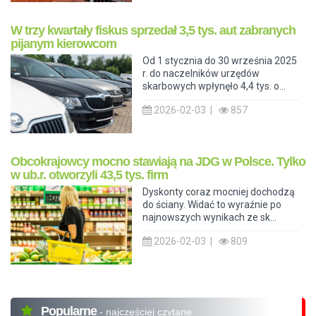
W trzy kwartały fiskus sprzedał 3,5 tys. aut zabranych
pijanym kierowcom
Od 1 stycznia do 30 września 2025
r. do naczelników urzędów
skarbowych wpłynęło 4,4 tys. o...
2026-02-03 |
857
Obcokrajowcy mocno stawiają na JDG w Polsce. Tylko
w ub.r. otworzyli 43,5 tys. firm
Dyskonty coraz mocniej dochodzą
do ściany. Widać to wyraźnie po
najnowszych wynikach ze sk...
2026-02-03 |
809
Popularne
- najczęściej czytane