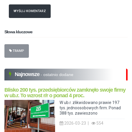
WYŚLIJ KOMENTARZ
Słowa kluczowe
TRAMP
Najnowsze
- ostatnio dodane
Blisko 200 tys. przedsiębiorców zamknęło swoje firmy
w ub.r. To wzrost r/r o ponad 4 proc.
W ub.r. zlikwidowano prawie 197
tys. jednoosobowych firm. Ponad
388 tys. zawieszono
2026-03-23 |
554