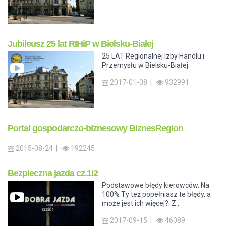
Jubileusz 25 lat RIHiP w Bielsku-Białej
25 LAT Regionalnej Izby Handlu i
Przemysłu w Bielsku-Białej
2017-01-08 |
932991
Portal gospodarczo-biznesowy BiznesRegion
2015-08-24 |
192245
Bezpieczna jazda cz.1i2
Podstawowe błędy kierowców. Na
100% Ty też popełniasz te błędy, a
może jest ich więcej?. Z...
2017-09-15 |
46089