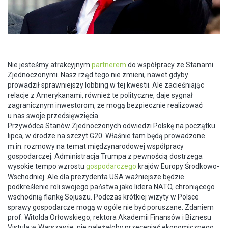
Nie jesteśmy atrakcyjnym
partnerem
do współpracy ze Stanami
Zjednoczonymi. Nasz rząd tego nie zmieni, nawet gdyby
prowadził sprawniejszy lobbing w tej kwestii. Ale zacieśniając
relacje z Amerykanami, również te polityczne, daje sygnał
zagranicznym inwestorom, że mogą bezpiecznie realizować
u nas swoje przedsięwzięcia.
Przywódca Stanów Zjednoczonych odwiedzi Polskę na początku
lipca, w drodze na szczyt G20. Właśnie tam będą prowadzone
m.in. rozmowy na temat międzynarodowej współpracy
gospodarczej. Administracja Trumpa z pewnością dostrzega
wysokie tempo wzrostu
gospodarczego
krajów Europy Środkowo-
Wschodniej. Ale dla prezydenta USA ważniejsze będzie
podkreślenie roli swojego państwa jako lidera NATO, chroniącego
wschodnią flankę Sojuszu. Podczas krótkiej wizyty w Polsce
sprawy gospodarcze mogą w ogóle nie być poruszane. Zdaniem
prof. Witolda Orłowskiego, rektora Akademii Finansów i Biznesu
Vistula w Warszawie, nie należałoby przeceniać ekonomicznego