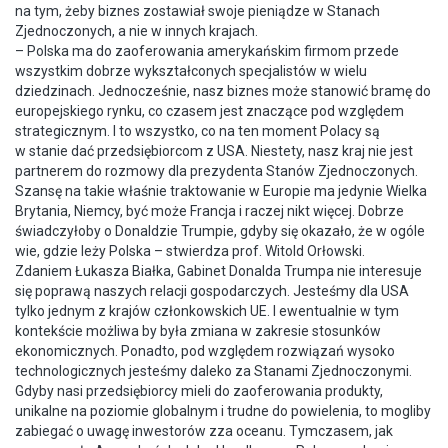
na tym, żeby biznes zostawiał swoje pieniądze w Stanach
Zjednoczonych, a nie w innych krajach.
– Polska ma do zaoferowania amerykańskim firmom przede
wszystkim dobrze wykształconych specjalistów w wielu
dziedzinach. Jednocześnie, nasz biznes może stanowić bramę do
europejskiego rynku, co czasem jest znaczące pod względem
strategicznym. I to wszystko, co na ten moment Polacy są
w stanie dać przedsiębiorcom z USA. Niestety, nasz kraj nie jest
partnerem do rozmowy dla prezydenta Stanów Zjednoczonych.
Szansę na takie właśnie traktowanie w Europie ma jedynie Wielka
Brytania, Niemcy, być może Francja i raczej nikt więcej. Dobrze
świadczyłoby o Donaldzie Trumpie, gdyby się okazało, że w ogóle
wie, gdzie leży Polska – stwierdza prof. Witold Orłowski.
Zdaniem Łukasza Białka, Gabinet Donalda Trumpa nie interesuje
się poprawą naszych relacji gospodarczych. Jesteśmy dla USA
tylko jednym z krajów członkowskich UE. I ewentualnie w tym
kontekście możliwa by była zmiana w zakresie stosunków
ekonomicznych. Ponadto, pod względem rozwiązań wysoko
technologicznych jesteśmy daleko za Stanami Zjednoczonymi.
Gdyby nasi przedsiębiorcy mieli do zaoferowania produkty,
unikalne na poziomie globalnym i trudne do powielenia, to mogliby
zabiegać o uwagę inwestorów zza oceanu. Tymczasem, jak