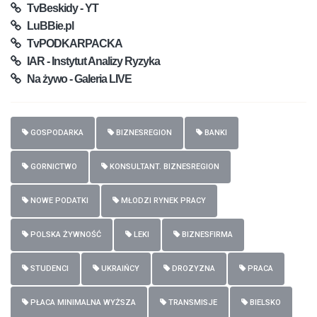
TvBeskidy - YT
LuBBie.pl
TvPODKARPACKA
IAR - Instytut Analizy Ryzyka
Na żywo - Galeria LIVE
GOSPODARKA
BIZNESREGION
BANKI
GORNICTWO
KONSULTANT. BIZNESREGION
NOWE PODATKI
MŁODZI RYNEK PRACY
POLSKA ŻYWNOŚĆ
LEKI
BIZNESFIRMA
STUDENCI
UKRAIŃCY
DROZYZNA
PRACA
PŁACA MINIMALNA WYŻSZA
TRANSMISJE
BIELSKO