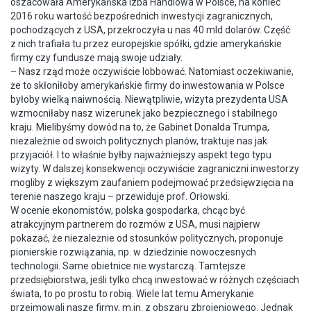
oszacowała Amerykańska Izba Handlowa w Polsce, na koniec
2016 roku wartość bezpośrednich inwestycji zagranicznych,
pochodzących z USA, przekroczyła u nas 40 mld dolarów. Część
z nich trafiała tu przez europejskie spółki, gdzie amerykańskie
firmy czy fundusze mają swoje udziały.
– Nasz rząd może oczywiście lobbować. Natomiast oczekiwanie,
że to skłoniłoby amerykańskie firmy do inwestowania w Polsce
byłoby wielką naiwnością. Niewątpliwie, wizyta prezydenta USA
wzmocniłaby nasz wizerunek jako bezpiecznego i stabilnego
kraju. Mielibyśmy dowód na to, że Gabinet Donalda Trumpa,
niezależnie od swoich politycznych planów, traktuje nas jak
przyjaciół. I to właśnie byłby najważniejszy aspekt tego typu
wizyty. W dalszej konsekwencji oczywiście zagraniczni inwestorzy
mogliby z większym zaufaniem podejmować przedsięwzięcia na
terenie naszego kraju – przewiduje prof. Orłowski.
W ocenie ekonomistów, polska gospodarka, chcąc być
atrakcyjnym partnerem do rozmów z USA, musi najpierw
pokazać, że niezależnie od stosunków politycznych, proponuje
pionierskie rozwiązania, np. w dziedzinie nowoczesnych
technologii. Same obietnice nie wystarczą. Tamtejsze
przedsiębiorstwa, jeśli tylko chcą inwestować w różnych częściach
świata, to po prostu to robią. Wiele lat temu Amerykanie
przejmowali nasze firmy, m.in. z obszaru zbrojeniowego. Jednak