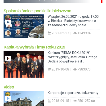
Spalarnia śmieci podzieliła bielszczan
W piątek 26.02.2021r.o godz.17.00
w Bielsku - Białej dyskutowano o
zasadności budowy spala...
2021-02-27 |
13499940
Kapituła wybrała Firmy Roku 2019
Konkurs "FIRMA ROKU 2019"
rozstrzygnięty, statuetka złotego
Dedala powędrowała d...
2019-10-08 |
7383070
Video
Korporacje, reportaże, dokumenty
2018-09-15 |
2501252