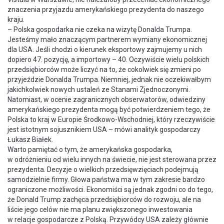
znaczenia przyjazdu amerykańskiego prezydenta do naszego
kraju.
– Polska gospodarka nie czeka na wizytę Donalda Trumpa.
Jesteśmy mało znaczącym partnerem wymiany ekonomicznej
dla USA. Jeśli chodzi o kierunek eksportowy zajmujemy u nich
dopiero 47. pozycję, a importowy – 40. Oczywiście wielu polskich
przedsiębiorców może liczyć na to, że cokolwiek się zmieni po
przyjeździe Donalda Trumpa. Niemniej, jednak nie oczekiwałbym
jakichkolwiek nowych ustaleń ze Stanami Zjednoczonymi.
Natomiast, w ocenie zagranicznych obserwatorów, odwiedziny
amerykańskiego prezydenta mogą być potwierdzeniem tego, że
Polska to kraj w Europie Środkowo-Wschodniej, który rzeczywiście
jest istotnym sojusznikiem USA – mówi analityk gospodarczy
Łukasz Białek.
Warto pamiętać o tym, że amerykańska gospodarka,
w odróżnieniu od wielu innych na świecie, nie jest sterowana przez
prezydenta. Decyzje o wielkich przedsięwzięciach podejmują
samodzielnie firmy. Głowa państwa ma w tym zakresie bardzo
ograniczone możliwości. Ekonomiści są jednak zgodni co do tego,
że Donald Trump zachęca przedsiębiorców do rozwoju, ale na
liście jego celów nie ma planu zwiększonego inwestowania
w relacje gospodarcze z Polską. Przywódcy USA zależy głównie