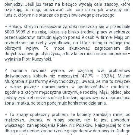
pieniędzy. Jeśli już teraz na bieżąco wydają całe zasoby, które
uzyskują, to mogą odczuwać taki sam stres, jak wszyscy inni
ludzie, którym nie starcza do przysłowiowego pierwszego.
– Polacy, których miesięczne zarobki mieszczą się w przedziale
5000-6999 zł na rękę, lokują się blisko średniej płacy w sektorze
przedsiębiorstw zatrudniających ponad 9 osób w firmie. Mają oni
rozbudzone potrzeby wydatkowe, na które rosnąca inflacja ma
olbrzymi wpływ. To może skutkować zagrożeniem dla
dotychczasowego stylu życia, a to z kolei musi mocno niepokoić –
wyjaśnia Piotr Kuczyński.
Z badania również wynika, że częściej ww. problemów
doświadczają kobiety niż mężczyźni (47,7% – 39,3%). Michał
Murgrabia z platformy ePsycholodzy.pl, uważa, że ma to związek
z wciąż jeszcze dominującym w społeczeństwie modelem,
zgodnie z którym mężczyzna utrzymuje rodzinę. Mąż i ojciec jako
jedyny żywiciel może czuć się bardziej sprawczy niż niepracująca
żona i matka, bo to on podejmuje konkretne działania.
– To znany społeczny problem, że kobiety zarabiają mniej od
mężczyzn. Jednak, w mojej ocenie, nie to jest powodem
większego zaniepokojenia Polek niż Polaków. Najczęściej to one
dbają o codzienne zaopatrzenie gospodarstw domowych. Dlatego