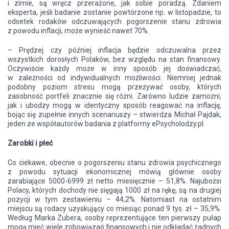
i zimie, są wręcz przerażone, jak sobie poradzą. Zdaniem
eksperta, jeśli badanie zostanie powtórzone np. w listopadzie, to
odsetek rodaków odczuwających pogorszenie stanu zdrowia
z powodu inflacji, może wynieść nawet 70%.
– Prędzej czy później inflacja będzie odczuwalna przez
wszystkich dorosłych Polaków, bez względu na stan finansowy.
Oczywiście każdy może w inny sposób jej doświadczać,
w zależności od indywidualnych możliwości. Niemniej jednak
podobny poziom stresu mogą przeżywać osoby, których
zasobność portfeli znacznie się różni. Zarówno ludzie zamożni,
jak i ubodzy mogą w identyczny sposób reagować na inflację,
bojąc się zupełnie innych scenariuszy – stwierdza Michał Pajdak,
jeden ze współautorów badania z platformy ePsycholodzy.pl.
Zarobki i płeć
Co ciekawe, obecnie o pogorszeniu stanu zdrowia psychicznego
z powodu sytuacji ekonomicznej mówią głównie osoby
zarabiające 5000-6999 zł netto miesięcznie – 51,8%. Najubożsi
Polacy, których dochody nie sięgają 1000 zł na rękę, są na drugiej
pozycji w tym zestawieniu – 44,2%. Natomiast na ostatnim
miejscu są rodacy uzyskujący co miesiąc ponad 9 tys. zł – 35,9%.
Według Marka Zubera, osoby reprezentujące ten pierwszy pułap
mogą mieć wiele zobowiązań finansowych i nie odkładać żadnych