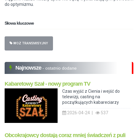
do optymizmu.
Słowa kluczowe
WOZ TRANSMISYJNY
Najnowsze
- ostatnio dodane
Kabaretowy Szał - nowy program TV
Czas wyjść z Cienia i wejść do
telewizji, casting na
początkujących kabareciarzy
2026-04-24 |
537
Obcokrajowcy dostają coraz mniej świadczeń z puli