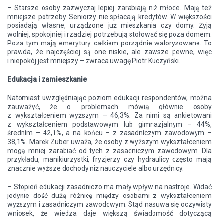
– Starsze osoby zazwyczaj lepiej zarabiają niż młode. Mają też
mniejsze potrzeby. Seniorzy nie spłacają kredytów. W większości
posiadają własne, urządzone już mieszkania czy domy. Żyją
wolniej, spokojniej i rzadziej potrzebują stołować się poza domem.
Poza tym mają emerytury całkiem porządnie waloryzowane. To
prawda, że najczęściej są one niskie, ale zawsze pewne, więc
i niepokój jest mniejszy – zwraca uwagę Piotr Kuczyński.
Edukacja i zamieszkanie
Natomiast uwzględniając poziom edukacji respondentów, można
zauważyć, że o problemach mówią głównie osoby
z wykształceniem wyższym – 46,3%. Za nimi są ankietowani
z wykształceniem podstawowym lub gimnazjalnym – 44%,
średnim – 42,1%, a na końcu – z zasadniczym zawodowym –
38,1%. Marek Zuber uważa, że osoby z wyższym wykształceniem
mogą mniej zarabiać od tych z zasadniczym zawodowym. Dla
przykładu, manikiurzystki, fryzjerzy czy hydraulicy często mają
znacznie wyższe dochody niż nauczyciele albo urzędnicy.
– Stopień edukacji zasadniczo ma mały wpływ na nastroje. Widać
jedynie dość dużą różnicę między osobami z wykształceniem
wyższym i zasadniczym zawodowym. Stąd nasuwa się oczywisty
wniosek, że wiedza daje większą świadomość dotyczącą