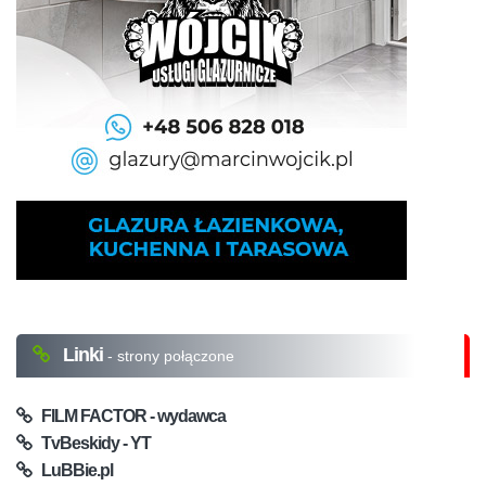
Linki
- strony połączone
FILM FACTOR - wydawca
TvBeskidy - YT
LuBBie.pl