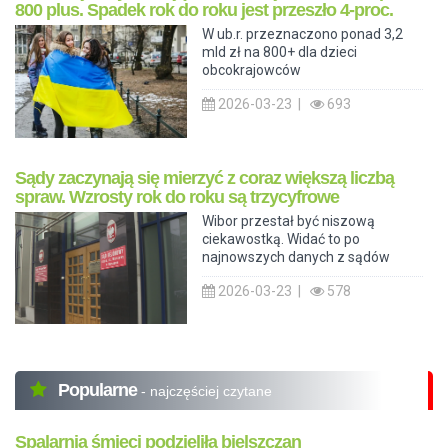
800 plus. Spadek rok do roku jest przeszło 4-proc.
W ub.r. przeznaczono ponad 3,2
mld zł na 800+ dla dzieci
obcokrajowców
2026-03-23 |
693
Sądy zaczynają się mierzyć z coraz większą liczbą
spraw. Wzrosty rok do roku są trzycyfrowe
Wibor przestał być niszową
ciekawostką. Widać to po
najnowszych danych z sądów
2026-03-23 |
578
Popularne
- najczęściej czytane
Spalarnia śmieci podzieliła bielszczan