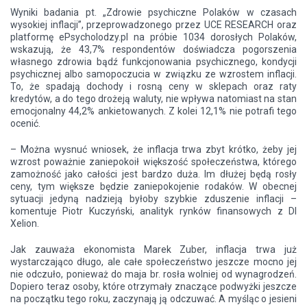
Wyniki badania pt. „Zdrowie psychiczne Polaków w czasach
wysokiej inflacji”, przeprowadzonego przez UCE RESEARCH oraz
platformę ePsycholodzy.pl na próbie 1034 dorosłych Polaków,
wskazują, że 43,7% respondentów doświadcza pogorszenia
własnego zdrowia bądź funkcjonowania psychicznego, kondycji
psychicznej albo samopoczucia w związku ze wzrostem inflacji.
To, że spadają dochody i rosną ceny w sklepach oraz raty
kredytów, a do tego drożeją waluty, nie wpływa natomiast na stan
emocjonalny 44,2% ankietowanych. Z kolei 12,1% nie potrafi tego
ocenić.
– Można wysnuć wniosek, że inflacja trwa zbyt krótko, żeby jej
wzrost poważnie zaniepokoił większość społeczeństwa, którego
zamożność jako całości jest bardzo duża. Im dłużej będą rosły
ceny, tym większe będzie zaniepokojenie rodaków. W obecnej
sytuacji jedyną nadzieją byłoby szybkie zduszenie inflacji –
komentuje Piotr Kuczyński, analityk rynków finansowych z DI
Xelion.
Jak zauważa ekonomista Marek Zuber, inflacja trwa już
wystarczająco długo, ale całe społeczeństwo jeszcze mocno jej
nie odczuło, ponieważ do maja br. rosła wolniej od wynagrodzeń.
Dopiero teraz osoby, które otrzymały znaczące podwyżki jeszcze
na początku tego roku, zaczynają ją odczuwać. A myśląc o jesieni