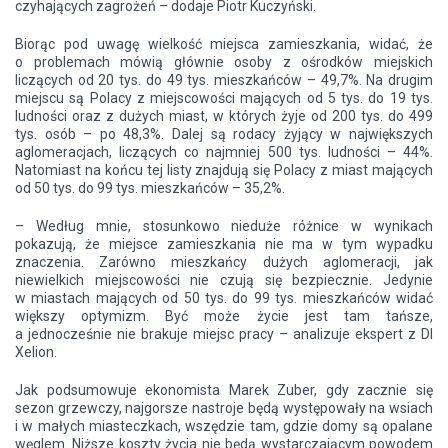
czyhających zagrożeń – dodaje Piotr Kuczyński.
Biorąc pod uwagę wielkość miejsca zamieszkania, widać, że
o problemach mówią głównie osoby z ośrodków miejskich
liczących od 20 tys. do 49 tys. mieszkańców – 49,7%. Na drugim
miejscu są Polacy z miejscowości mających od 5 tys. do 19 tys.
ludności oraz z dużych miast, w których żyje od 200 tys. do 499
tys. osób – po 48,3%. Dalej są rodacy żyjący w największych
aglomeracjach, liczących co najmniej 500 tys. ludności – 44%.
Natomiast na końcu tej listy znajdują się Polacy z miast mających
od 50 tys. do 99 tys. mieszkańców – 35,2%.
– Według mnie, stosunkowo nieduże różnice w wynikach
pokazują, że miejsce zamieszkania nie ma w tym wypadku
znaczenia. Zarówno mieszkańcy dużych aglomeracji, jak
niewielkich miejscowości nie czują się bezpiecznie. Jedynie
w miastach mających od 50 tys. do 99 tys. mieszkańców widać
większy optymizm. Być może życie jest tam tańsze,
a jednocześnie nie brakuje miejsc pracy – analizuje ekspert z DI
Xelion.
Jak podsumowuje ekonomista Marek Zuber, gdy zacznie się
sezon grzewczy, najgorsze nastroje będą występowały na wsiach
i w małych miasteczkach, wszędzie tam, gdzie domy są opalane
węglem. Niższe koszty życia nie będą wystarczającym powodem