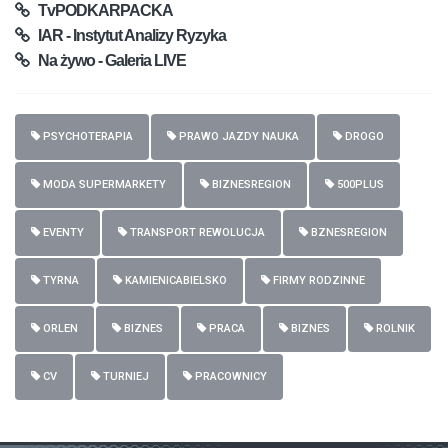
TvPODKARPACKA
IAR - Instytut Analizy Ryzyka
Na żywo - Galeria LIVE
PSYCHOTERAPIA
PRAWO JAZDY NAUKA
DROGO
MODA SUPERMARKETY
BIZNESREGION
500PLUS
EVENTY
TRANSPORT REWOLUCJA
BZNESREGION
TYRNA
KAMIENICABIELSKO
FIRMY RODZINNE
ORLEN
BIZNES
PRACA
BIZNES
ROLNIK
CV
TURNIEJ
PRACOWNICY