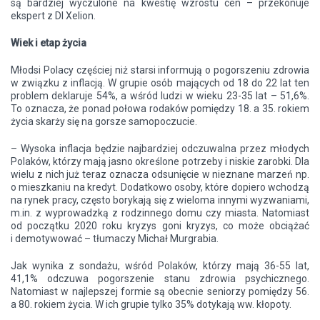
są bardziej wyczulone na kwestię wzrostu cen – przekonuje
ekspert z DI Xelion.
Wiek i etap życia
Młodsi Polacy częściej niż starsi informują o pogorszeniu zdrowia
w związku z inflacją. W grupie osób mających od 18 do 22 lat ten
problem deklaruje 54%, a wśród ludzi w wieku 23-35 lat – 51,6%.
To oznacza, że ponad połowa rodaków pomiędzy 18. a 35. rokiem
życia skarży się na gorsze samopoczucie.
– Wysoka inflacja będzie najbardziej odczuwalna przez młodych
Polaków, którzy mają jasno określone potrzeby i niskie zarobki. Dla
wielu z nich już teraz oznacza odsunięcie w nieznane marzeń np.
o mieszkaniu na kredyt. Dodatkowo osoby, które dopiero wchodzą
na rynek pracy, często borykają się z wieloma innymi wyzwaniami,
m.in. z wyprowadzką z rodzinnego domu czy miasta. Natomiast
od początku 2020 roku kryzys goni kryzys, co może obciążać
i demotywować – tłumaczy Michał Murgrabia.
Jak wynika z sondażu, wśród Polaków, którzy mają 36-55 lat,
41,1% odczuwa pogorszenie stanu zdrowia psychicznego.
Natomiast w najlepszej formie są obecnie seniorzy pomiędzy 56.
a 80. rokiem życia. W ich grupie tylko 35% dotykają ww. kłopoty.