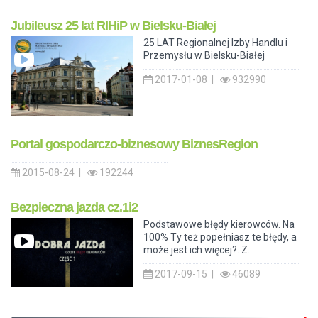
Jubileusz 25 lat RIHiP w Bielsku-Białej
25 LAT Regionalnej Izby Handlu i
Przemysłu w Bielsku-Białej
2017-01-08 |
932990
Portal gospodarczo-biznesowy BiznesRegion
2015-08-24 |
192244
Bezpieczna jazda cz.1i2
Podstawowe błędy kierowców. Na
100% Ty też popełniasz te błędy, a
może jest ich więcej?. Z...
2017-09-15 |
46089