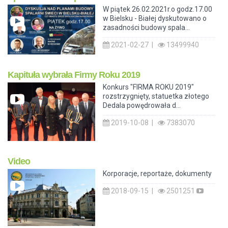
W piątek 26.02.2021r.o godz.17.00
w Bielsku - Białej dyskutowano o
zasadności budowy spala...
2021-02-27 |
13499940
Kapituła wybrała Firmy Roku 2019
Konkurs "FIRMA ROKU 2019"
rozstrzygnięty, statuetka złotego
Dedala powędrowała d...
2019-10-08 |
7383070
Video
Korporacje, reportaże, dokumenty
2018-09-15 |
2501251