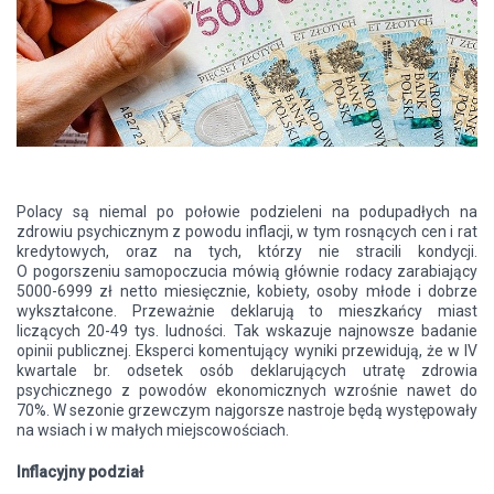
Polacy są niemal po połowie podzieleni na podupadłych na
zdrowiu psychicznym z powodu inflacji, w tym rosnących cen i rat
kredytowych, oraz na tych, którzy nie stracili kondycji.
O pogorszeniu samopoczucia mówią głównie rodacy zarabiający
5000-6999 zł netto miesięcznie, kobiety, osoby młode i dobrze
wykształcone. Przeważnie deklarują to mieszkańcy miast
liczących 20-49 tys. ludności. Tak wskazuje najnowsze badanie
opinii publicznej. Eksperci komentujący wyniki przewidują, że w IV
kwartale br. odsetek osób deklarujących utratę zdrowia
psychicznego z powodów ekonomicznych wzrośnie nawet do
70%. W sezonie grzewczym najgorsze nastroje będą występowały
na wsiach i w małych miejscowościach.
Inflacyjny podział