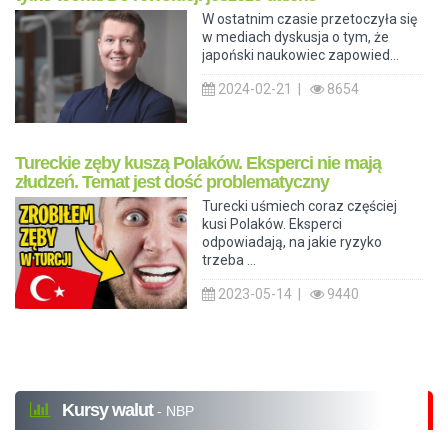
W ostatnim czasie przetoczyła się
w mediach dyskusja o tym, że
japoński naukowiec zapowied...
2024-02-21 |
8654
Tureckie zęby kuszą Polaków. Eksperci nie mają
złudzeń. Temat jest dość problematyczny
Turecki uśmiech coraz częściej
kusi Polaków. Eksperci
odpowiadają, na jakie ryzyko
trzeba ...
2023-05-14 |
9440
Kursy walut
- NBP