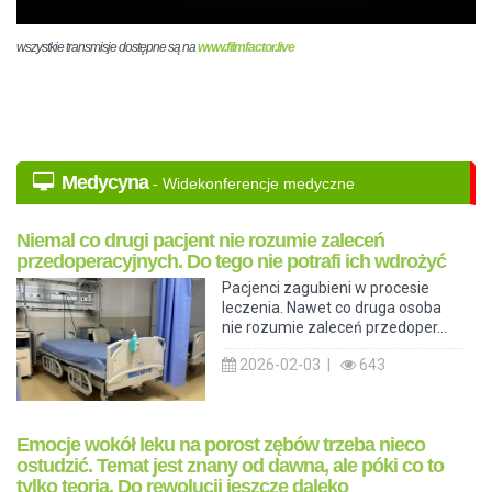
wszystkie transmisje dostępne są na
www.filmfactor.live
Medycyna
- Widekonferencje medyczne
Niemal co drugi pacjent nie rozumie zaleceń
przedoperacyjnych. Do tego nie potrafi ich wdrożyć
Pacjenci zagubieni w procesie
leczenia. Nawet co druga osoba
nie rozumie zaleceń przedoper...
2026-02-03 |
643
Emocje wokół leku na porost zębów trzeba nieco
ostudzić. Temat jest znany od dawna, ale póki co to
tylko teoria. Do rewolucji jeszcze daleko