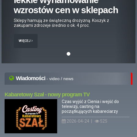
wzrostów cen w sklepach
Sklepy hamują ze świąteczną drożyzną. Koszyk z
zakupami zdrożeje średnio o ok. 4 proc.
WIĘCEJ
Wiadomości
- video / news
Kabaretowy Szał - nowy program TV
Czas wyjść z Cienia i wejść do
telewizji, casting na
początkujących kabareciarzy
2026-04-24 |
525