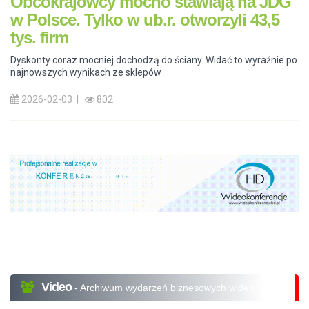
Obcokrajowcy mocno stawiają na JDG
w Polsce. Tylko w ub.r. otworzyli 43,5
tys. firm
Dyskonty coraz mocniej dochodzą do ściany. Widać to wyraźnie po
najnowszych wynikach ze sklepów
2026-02-03 |
802
Video
- Archiwum wydarzeń biznesowych wideo