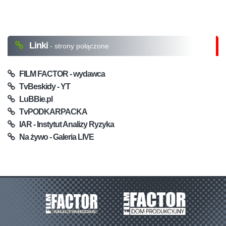
Linki
- strony połączone
FILM FACTOR - wydawca
TvBeskidy - YT
LuBBie.pl
TvPODKARPACKA
IAR - Instytut Analizy Ryzyka
Na żywo - Galeria LIVE