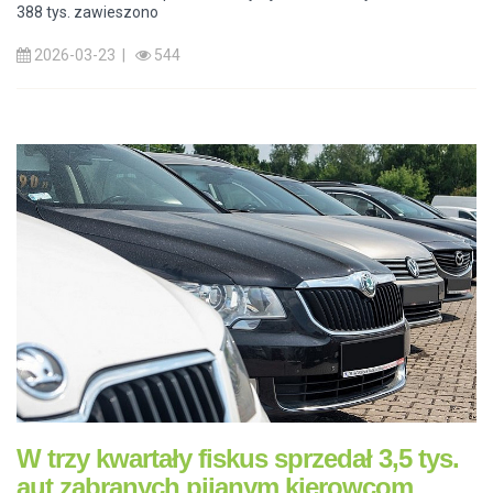
388 tys. zawieszono
2026-03-23 |
544
W trzy kwartały fiskus sprzedał 3,5 tys.
aut zabranych pijanym kierowcom