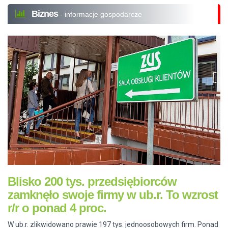
Biznes
- informacje gospodarcze
Blisko 200 tys. przedsiębiorców
zamknęło swoje firmy w ub.r. To wzrost
r/r o ponad 4 proc.
W ub.r. zlikwidowano prawie 197 tys. jednoosobowych firm. Ponad