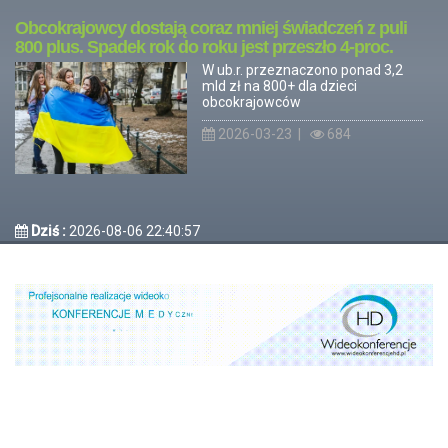
Obcokrajowcy dostają coraz mniej świadczeń z puli
800 plus. Spadek rok do roku jest przeszło 4-proc.
W ub.r. przeznaczono ponad 3,2
mld zł na 800+ dla dzieci
obcokrajowców
2026-03-23 |
684
Dziś :
2026-08-06 22:40:57