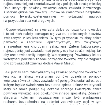
najbezpieczniej jest skontaktować się z policją lub strażą miejską.
Obie instytucje powinny wskazać adres zakładu leczniczego,
z którym gmina ma zawartą umowę na świadczenie bezpłatnej
pomocy lekarsko-weterynaryjnej, w sytuacjach nagłych,
i w przypadku zdarzeń drogowych.
- Odpowiedzialność za zwierzęta dzikie ponoszą koła łowieckie
i to od nich należy domagać się zwrotu poniesionych kosztów
związanych z ich leczeniem. W tym przypadku musimy także
pamiętać o zagrożeniu epizootycznym, tzn. związanym
z ewentualnymi chorobami zakaźnymi. Zatem każdorazowo
najrozsądniej jest zawiadamiać policję, czy też straż miejską, tak
aby one powiadomiły Inspekcję Weterynaryjną. Powiatowy lekarz
weterynarii powinien zbadać potrącone zwierzę, czy nie zagraża
ono zdrowiu publicznemu, dodaje Paweł Mazur.
Jeśli jednak sami zdecydujemy się zawieźć potrącone zwierzę do
lecznicy, a lekarz weterynarii odmówi udzielenia pomocy,
wówczas również należy zawiadomić policję. Ona ustali adres, pod
którym będzie świadczona bezpłatna opieka. Lekarz weterynarii,
który nie może podjąć się leczenia chorego zwierzęcia, także
powinien wskazać jego opiekunowi innego specjalistę. Zdaniem
eksperta, kolejnym rozwiązaniem może być wystawienie
rachunku bezpośrednio na podmiot zobowiązany, czyli w tym