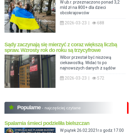
W ub.r. przeznaczono ponad 3,2
mld zł na 800+ dla dzieci
obcokrajowców
2026-03-23 |
688
Sądy zaczynają się mierzyć z coraz większą liczbą
spraw. Wzrosty rok do roku są trzycyfrowe
Wibor przestał być niszową
ciekawostką. Widać to po
najnowszych danych z sądów
2026-03-23 |
572
Popularne
- najczęściej czytane
Spalarnia śmieci podzieliła bielszczan
W piątek 26.02.2021r.o godz.17.00