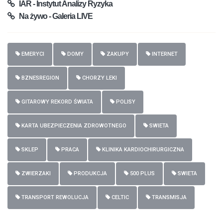
IAR - Instytut Analizy Ryzyka
Na żywo - Galeria LIVE
EMERYCI
DOMY
ZAKUPY
INTERNET
BZNESREGION
CHORZY LEKI
GITAROWY REKORD ŚWIATA
POLISY
KARTA UBEZPIECZENIA ZDROWOTNEGO
SWIETA
SKLEP
PRACA
KLINIKA KARDIOCHIRURGICZNA
ZWIERZAKI
PRODUKCJA
500 PLUS
SWIETA
TRANSPORT REWOLUCJA
CELTIC
TRANSMISJA