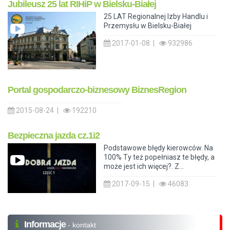
Jubileusz 25 lat RIHiP w Bielsku-Białej
25 LAT Regionalnej Izby Handlu i
Przemysłu w Bielsku-Białej
2017-01-08 |
932986
Portal gospodarczo-biznesowy BiznesRegion
2015-08-24 |
192210
Bezpieczna jazda cz.1i2
Podstawowe błędy kierowców. Na
100% Ty też popełniasz te błędy, a
może jest ich więcej?. Z...
2017-09-15 |
46083
Informacje
- kontakt