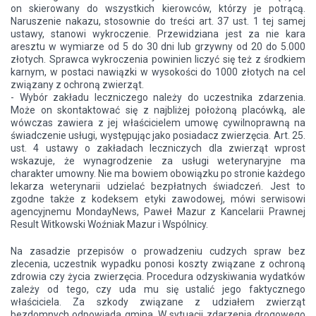
on skierowany do wszystkich kierowców, którzy je potrącą.
Naruszenie nakazu, stosownie do treści art. 37 ust. 1 tej samej
ustawy, stanowi wykroczenie. Przewidziana jest za nie kara
aresztu w wymiarze od 5 do 30 dni lub grzywny od 20 do 5.000
złotych. Sprawca wykroczenia powinien liczyć się też z środkiem
karnym, w postaci nawiązki w wysokości do 1000 złotych na cel
związany z ochroną zwierząt.
- Wybór zakładu leczniczego należy do uczestnika zdarzenia.
Może on skontaktować się z najbliżej położoną placówką, ale
wówczas zawiera z jej właścicielem umowę cywilnoprawną na
świadczenie usługi, występując jako posiadacz zwierzęcia. Art. 25.
ust. 4 ustawy o zakładach leczniczych dla zwierząt wprost
wskazuje, że wynagrodzenie za usługi weterynaryjne ma
charakter umowny. Nie ma bowiem obowiązku po stronie każdego
lekarza weterynarii udzielać bezpłatnych świadczeń. Jest to
zgodne także z kodeksem etyki zawodowej, mówi serwisowi
agencyjnemu MondayNews, Paweł Mazur z Kancelarii Prawnej
Result Witkowski Woźniak Mazur i Wspólnicy.
Na zasadzie przepisów o prowadzeniu cudzych spraw bez
zlecenia, uczestnik wypadku ponosi koszty związane z ochroną
zdrowia czy życia zwierzęcia. Procedura odzyskiwania wydatków
zależy od tego, czy uda mu się ustalić jego faktycznego
właściciela. Za szkody związane z udziałem zwierząt
bezdomnych odpowiada gmina. W sytuacji zdarzenia drogowego