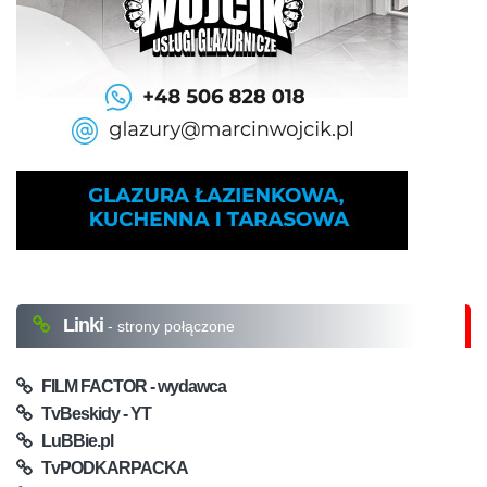
Linki
- strony połączone
FILM FACTOR - wydawca
TvBeskidy - YT
LuBBie.pl
TvPODKARPACKA