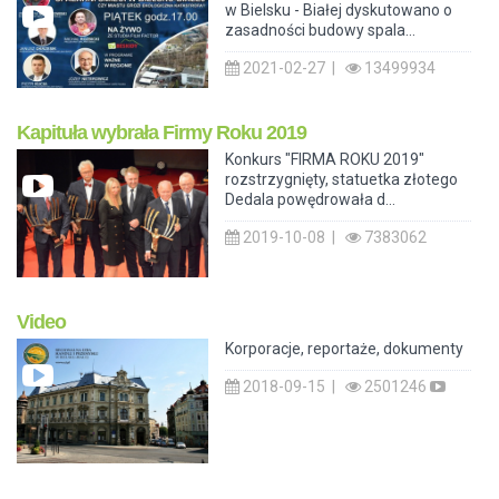
w Bielsku - Białej dyskutowano o
zasadności budowy spala...
2021-02-27 |
13499934
Kapituła wybrała Firmy Roku 2019
Konkurs "FIRMA ROKU 2019"
rozstrzygnięty, statuetka złotego
Dedala powędrowała d...
2019-10-08 |
7383062
Video
Korporacje, reportaże, dokumenty
2018-09-15 |
2501246