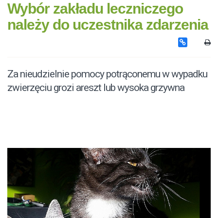
Wybór zakładu leczniczego
należy do uczestnika zdarzenia
Za nieudzielnie pomocy potrąconemu w wypadku
zwierzęciu grozi areszt lub wysoka grzywna