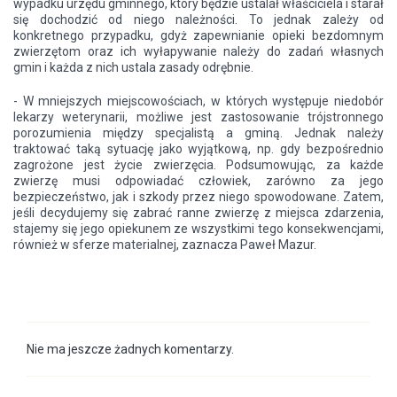
wypadku urzędu gminnego, który będzie ustalał właściciela i starał
się dochodzić od niego należności. To jednak zależy od
konkretnego przypadku, gdyż zapewnianie opieki bezdomnym
zwierzętom oraz ich wyłapywanie należy do zadań własnych
gmin i każda z nich ustala zasady odrębnie.
- W mniejszych miejscowościach, w których występuje niedobór
lekarzy weterynarii, możliwe jest zastosowanie trójstronnego
porozumienia między specjalistą a gminą. Jednak należy
traktować taką sytuację jako wyjątkową, np. gdy bezpośrednio
zagrożone jest życie zwierzęcia. Podsumowując, za każde
zwierzę musi odpowiadać człowiek, zarówno za jego
bezpieczeństwo, jak i szkody przez niego spowodowane. Zatem,
jeśli decydujemy się zabrać ranne zwierzę z miejsca zdarzenia,
stajemy się jego opiekunem ze wszystkimi tego konsekwencjami,
również w sferze materialnej, zaznacza Paweł Mazur.
Nie ma jeszcze żadnych komentarzy.