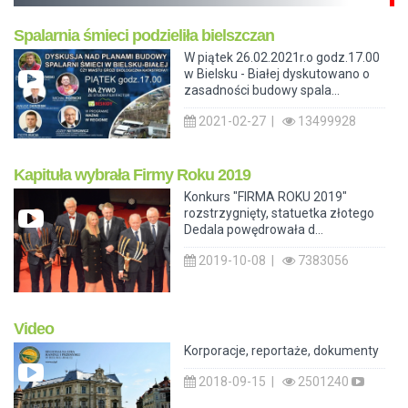
Spalarnia śmieci podzieliła bielszczan
W piątek 26.02.2021r.o godz.17.00
w Bielsku - Białej dyskutowano o
zasadności budowy spala...
2021-02-27 |
13499928
Kapituła wybrała Firmy Roku 2019
Konkurs "FIRMA ROKU 2019"
rozstrzygnięty, statuetka złotego
Dedala powędrowała d...
2019-10-08 |
7383056
Video
Korporacje, reportaże, dokumenty
2018-09-15 |
2501240