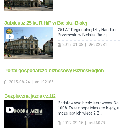
Jubileusz 25 lat RIHiP w Bielsku-Białej
25 LAT Regionalnej Izby Handlu i
Przemysłu w Bielsku-Białej
2017-01-08 |
932981
Portal gospodarczo-biznesowy BiznesRegion
2015-08-24 |
192185
Bezpieczna jazda cz.1i2
Podstawowe błędy kierowców. Na
100% Ty też popełniasz te błędy, a
może jest ich więcej?. Z...
2017-09-15 |
46078