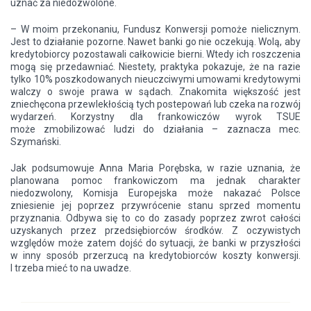
uznać za niedozwolone.
– W moim przekonaniu, Fundusz Konwersji pomoże nielicznym.
Jest to działanie pozorne. Nawet banki go nie oczekują. Wolą, aby
kredytobiorcy pozostawali całkowicie bierni. Wtedy ich roszczenia
mogą się przedawniać. Niestety, praktyka pokazuje, że na razie
tylko 10% poszkodowanych nieuczciwymi umowami kredytowymi
walczy o swoje prawa w sądach. Znakomita większość jest
zniechęcona przewlekłością tych postepowań lub czeka na rozwój
wydarzeń. Korzystny dla frankowiczów wyrok TSUE
może zmobilizować ludzi do działania – zaznacza mec.
Szymański.
Jak podsumowuje Anna Maria Porębska, w razie uznania, że
planowana pomoc frankowiczom ma jednak charakter
niedozwolony, Komisja Europejska może nakazać Polsce
zniesienie jej poprzez przywrócenie stanu sprzed momentu
przyznania. Odbywa się to co do zasady poprzez zwrot całości
uzyskanych przez przedsiębiorców środków. Z oczywistych
względów może zatem dojść do sytuacji, że banki w przyszłości
w inny sposób przerzucą na kredytobiorców koszty konwersji.
I trzeba mieć to na uwadze.