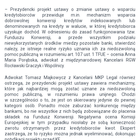
– Prezydencki projekt ustawy o zmianie ustawy o wsparciu
kredytobiorców przewiduje m.in. mechanizm wsparcia
dobrowolnej konwersji kredytów indeksowanych lub
denominowanych na kredyty w walucie, w której kredytobiorca
uzyskuje dochód. W odniesieniu do zasad funkcjonowania tzw.
Funduszu Konwersji, a przede wszystkim podziału
niewykorzystanych środków miedzy pozostałe banki, stwierdzić
należy, że istnieje realne ryzyko uznania ich za niedozwoloną
pomoc publiczną w rozumieniu art. 107 ust. 1 TFUE – ocenia Anna
Maria Porębska, adwokat z międzynarodowej Kancelarii RGW
Rocławski Graczyk i Wspólnicy.
Adwokat Tomasz Majkowycz z Kancelarii MKP Legal również
ostrzega, że prezydencki projekt ustawy zawiera mechanizmy,
które jak najbardziej mogą zostać uznane za niedozwoloną
pomoc publiczną, w rozumieniu prawa unijnego. Chodzi
w szczególności o to, że jest on skierowany jedynie do pewnej
kategorii osób. Ponadto może zaburzać konkurencję między
bankami, bo nie wszystkie z nich będą zobowiązane do płacenia
składek na Fundusz Konwersji. Negatywna ocena Komisji
Europejskiej w tym przypadku niosłaby ze sobą konieczność
zwrotu otrzymanych przez kredytobiorców kwot. Ekspert
zastrzega, że to ryzyko można jednak wyeliminować, dokonując
notyfikacji projektu przed KE.