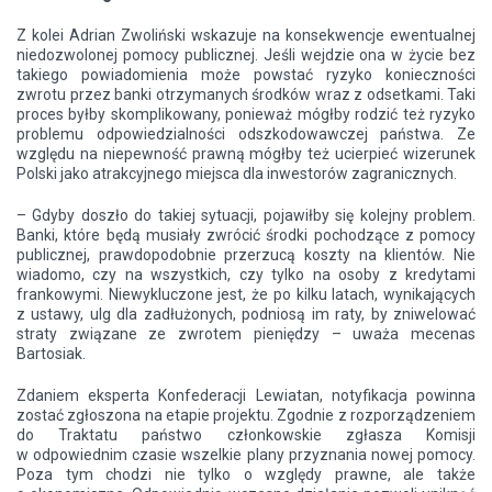
Z kolei Adrian Zwoliński wskazuje na konsekwencje ewentualnej
niedozwolonej pomocy publicznej. Jeśli wejdzie ona w życie bez
takiego powiadomienia może powstać ryzyko konieczności
zwrotu przez banki otrzymanych środków wraz z odsetkami. Taki
proces byłby skomplikowany, ponieważ mógłby rodzić też ryzyko
problemu odpowiedzialności odszkodowawczej państwa. Ze
względu na niepewność prawną mógłby też ucierpieć wizerunek
Polski jako atrakcyjnego miejsca dla inwestorów zagranicznych.
– Gdyby doszło do takiej sytuacji, pojawiłby się kolejny problem.
Banki, które będą musiały zwrócić środki pochodzące z pomocy
publicznej, prawdopodobnie przerzucą koszty na klientów. Nie
wiadomo, czy na wszystkich, czy tylko na osoby z kredytami
frankowymi. Niewykluczone jest, że po kilku latach, wynikających
z ustawy, ulg dla zadłużonych, podniosą im raty, by zniwelować
straty związane ze zwrotem pieniędzy – uważa mecenas
Bartosiak.
Zdaniem eksperta Konfederacji Lewiatan, notyfikacja powinna
zostać zgłoszona na etapie projektu. Zgodnie z rozporządzeniem
do Traktatu państwo członkowskie zgłasza Komisji
w odpowiednim czasie wszelkie plany przyznania nowej pomocy.
Poza tym chodzi nie tylko o względy prawne, ale także