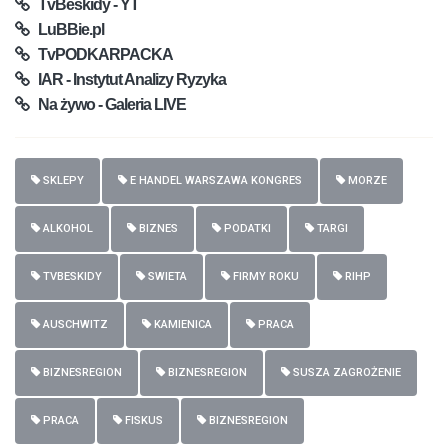
TvBeskidy - YT
LuBBie.pl
TvPODKARPACKA
IAR - Instytut Analizy Ryzyka
Na żywo - Galeria LIVE
SKLEPY
E HANDEL WARSZAWA KONGRES
MORZE
ALKOHOL
BIZNES
PODATKI
TARGI
TVBESKIDY
SWIETA
FIRMY ROKU
RIHP
AUSCHWITZ
KAMIENICA
PRACA
BIZNESREGION
BIZNESREGION
SUSZA ZAGROŻENIE
PRACA
FISKUS
BIZNESREGION