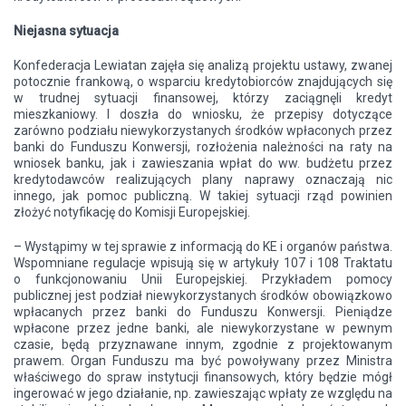
Niejasna sytuacja
Konfederacja Lewiatan zajęła się analizą projektu ustawy, zwanej
potocznie frankową, o wsparciu kredytobiorców znajdujących się
w trudnej sytuacji finansowej, którzy zaciągnęli kredyt
mieszkaniowy. I doszła do wniosku, że przepisy dotyczące
zarówno podziału niewykorzystanych środków wpłaconych przez
banki do Funduszu Konwersji, rozłożenia należności na raty na
wniosek banku, jak i zawieszania wpłat do ww. budżetu przez
kredytodawców realizujących plany naprawy oznaczają nic
innego, jak pomoc publiczną. W takiej sytuacji rząd powinien
złożyć notyfikację do Komisji Europejskiej.
– Wystąpimy w tej sprawie z informacją do KE i organów państwa.
Wspomniane regulacje wpisują się w artykuły 107 i 108 Traktatu
o funkcjonowaniu Unii Europejskiej. Przykładem pomocy
publicznej jest podział niewykorzystanych środków obowiązkowo
wpłacanych przez banki do Funduszu Konwersji. Pieniądze
wpłacone przez jedne banki, ale niewykorzystane w pewnym
czasie, będą przyznawane innym, zgodnie z projektowanym
prawem. Organ Funduszu ma być powoływany przez Ministra
właściwego do spraw instytucji finansowych, który będzie mógł
ingerować w jego działanie, np. zawieszając wpłaty ze względu na