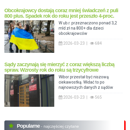
Obcokrajowcy dostają coraz mniej świadczeń z puli
800 plus. Spadek rok do roku jest przeszło 4-proc.
W ub.r. przeznaczono ponad 3,2
mld zł na 800+ dla dzieci
obcokrajowców
2026-03-23 |
684
Sądy zaczynają się mierzyć z coraz większą liczbą
spraw. Wzrosty rok do roku są trzycyfrowe
Wibor przestał być niszową
ciekawostką. Widać to po
najnowszych danych z sądów
2026-03-23 |
565
Popularne
- najczęściej czytane