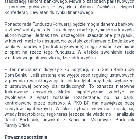
stabilizację sektora bankowego. Mowa o zasobach państwowych
i pomocy publicznej – wyjaśnia Adrian Zwoliński, ekspert
Konfederacji Lewiatan ds. rynku finansowego.
Ponadto rada Funduszu Konwersji będzie mogła danemu bankowi
rozłożyć wpłaty na raty. Taka decyzja może przynieść mu korzyści
ekonomiczne. Jednak tzw. szczególnie uzasadnione przypadki,
w których może to nastąpić, nie zostały zdefiniowane. Dodatkowo
banki w naprawie (restrukturyzowane) mogą zostać zwolnione
z opłat na rzecz tego funduszu. W efekcie zwolnienie takie
z ustawowego obowiązku będzie ich korzyścią.
– Ten mechanizm dotyczy kilku instytucji, m.in. Getin Banku czy
Dom Banku. Jeśli zostaną one wyjęte spod regulacji ustawowych
z powodu restrukturyzacji, to ich kredytobiorcy będą wyłączeni
z ustawowej pomocy dla zadłużonych. To oznacza nierówne
traktowanie obywateli. Można hipotetycznie założyć, że
zwolnienie z wpłat zostanie rozszerzone, np. na banki
kontrolowane przez państwo. A PKO BP ma największą bazę
kredytów hipotecznych. W jakiej sytuacji wówczas znajdą się
wtedy kredytobiorcy, tego teraz jeszcze nie wiadomo – analizuje
Jakub Bartosiak, adwokat z Kancelarii Michrowski Bartosiak
Family Office.
Poważne zagrożenia