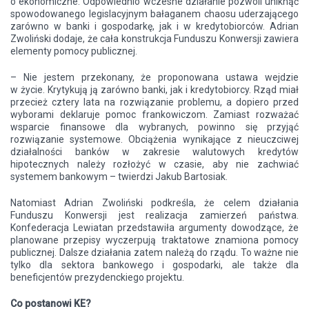
o ekonomiczne. Odpowiednio wczesne działanie pozwoli uniknąć
spowodowanego legislacyjnym bałaganem chaosu uderzającego
zarówno w banki i gospodarkę, jak i w kredytobiorców. Adrian
Zwoliński dodaje, że cała konstrukcja Funduszu Konwersji zawiera
elementy pomocy publicznej.
– Nie jestem przekonany, że proponowana ustawa wejdzie
w życie. Krytykują ją zarówno banki, jak i kredytobiorcy. Rząd miał
przecież cztery lata na rozwiązanie problemu, a dopiero przed
wyborami deklaruje pomoc frankowiczom. Zamiast rozważać
wsparcie finansowe dla wybranych, powinno się przyjąć
rozwiązanie systemowe. Obciążenia wynikające z nieuczciwej
działalności banków w zakresie walutowych kredytów
hipotecznych należy rozłożyć w czasie, aby nie zachwiać
systemem bankowym – twierdzi Jakub Bartosiak.
Natomiast Adrian Zwoliński podkreśla, że celem działania
Funduszu Konwersji jest realizacja zamierzeń państwa.
Konfederacja Lewiatan przedstawiła argumenty dowodzące, że
planowane przepisy wyczerpują traktatowe znamiona pomocy
publicznej. Dalsze działania zatem należą do rządu. To ważne nie
tylko dla sektora bankowego i gospodarki, ale także dla
beneficjentów prezydenckiego projektu.
Co postanowi KE?