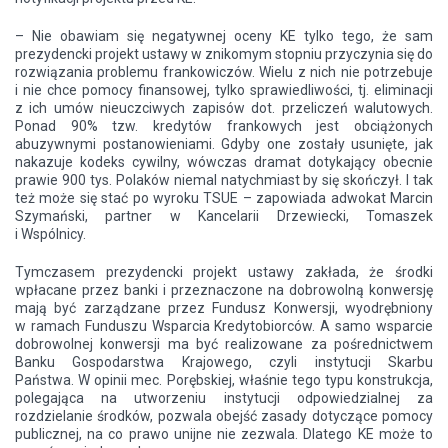
– Nie obawiam się negatywnej oceny KE tylko tego, że sam
prezydencki projekt ustawy w znikomym stopniu przyczynia się do
rozwiązania problemu frankowiczów. Wielu z nich nie potrzebuje
i nie chce pomocy finansowej, tylko sprawiedliwości, tj. eliminacji
z ich umów nieuczciwych zapisów dot. przeliczeń walutowych.
Ponad 90% tzw. kredytów frankowych jest obciążonych
abuzywnymi postanowieniami. Gdyby one zostały usunięte, jak
nakazuje kodeks cywilny, wówczas dramat dotykający obecnie
prawie 900 tys. Polaków niemal natychmiast by się skończył. I tak
też może się stać po wyroku TSUE – zapowiada adwokat Marcin
Szymański, partner w Kancelarii Drzewiecki, Tomaszek
i Wspólnicy.
Tymczasem prezydencki projekt ustawy zakłada, że środki
wpłacane przez banki i przeznaczone na dobrowolną konwersję
mają być zarządzane przez Fundusz Konwersji, wyodrębniony
w ramach Funduszu Wsparcia Kredytobiorców. A samo wsparcie
dobrowolnej konwersji ma być realizowane za pośrednictwem
Banku Gospodarstwa Krajowego, czyli instytucji Skarbu
Państwa. W opinii mec. Porębskiej, właśnie tego typu konstrukcja,
polegająca na utworzeniu instytucji odpowiedzialnej za
rozdzielanie środków, pozwala obejść zasady dotyczące pomocy
publicznej, na co prawo unijne nie zezwala. Dlatego KE może to