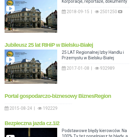
Korporacje, reportaże, dokumenty
2018-09-15 |
2501250
Jubileusz 25 lat RIHiP w Bielsku-Białej
25 LAT Regionalnej Izby Handlu i
Przemysłu w Bielsku-Białej
2017-01-08 |
932989
Portal gospodarczo-biznesowy BiznesRegion
2015-08-24 |
192229
Bezpieczna jazda cz.1i2
Podstawowe błędy kierowców. Na
100% Ty też popełniasz te błędy, a