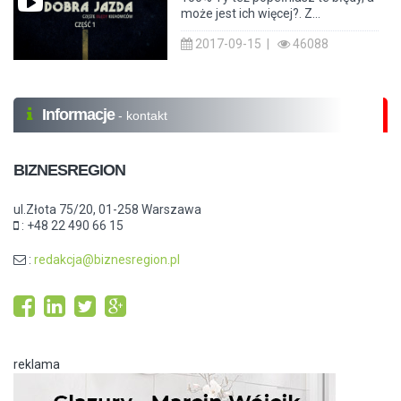
może jest ich więcej?. Z...
2017-09-15 |
46088
Informacje
- kontakt
BIZNESREGION
ul.Złota 75/20, 01-258 Warszawa
: +48 22 490 66 15
:
redakcja@biznesregion.pl
reklama