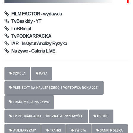
FILM FACTOR - wydawca
TvBeskidy - YT
LuBBie.pl
TvPODKARPACKA
IAR - Instytut Analizy Ryzyka
Na żywo - Galeria LIVE
SZKOLA
KASA
PLEBISCYT NA NAJLEPSZEGO SPORTOWCA ROKU 2021
TRANSMISJA NA ŻYWO
TV PODKARPACKA - ODDZIAŁ W PRZEMYŚLU
DROGO
WULGARYZMY
FRANKI
SWIETA
BANKI POLSKA