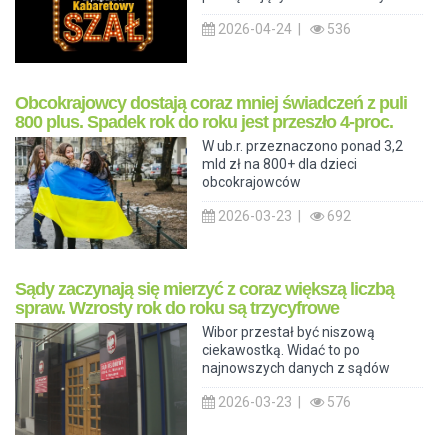
2026-04-24 |
536
Obcokrajowcy dostają coraz mniej świadczeń z puli
800 plus. Spadek rok do roku jest przeszło 4-proc.
W ub.r. przeznaczono ponad 3,2
mld zł na 800+ dla dzieci
obcokrajowców
2026-03-23 |
692
Sądy zaczynają się mierzyć z coraz większą liczbą
spraw. Wzrosty rok do roku są trzycyfrowe
Wibor przestał być niszową
ciekawostką. Widać to po
najnowszych danych z sądów
2026-03-23 |
576