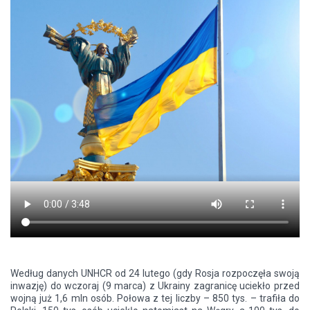
Według danych UNHCR od 24 lutego (gdy Rosja rozpoczęła swoją
inwazję) do wczoraj (9 marca) z Ukrainy zagranicę uciekło przed
wojną już 1,6 mln osób. Połowa z tej liczby – 850 tys. – trafiła do