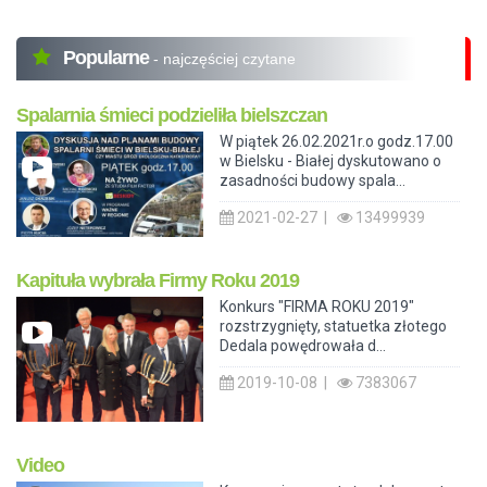
Popularne
- najczęściej czytane
Spalarnia śmieci podzieliła bielszczan
W piątek 26.02.2021r.o godz.17.00
w Bielsku - Białej dyskutowano o
zasadności budowy spala...
2021-02-27 |
13499939
Kapituła wybrała Firmy Roku 2019
Konkurs "FIRMA ROKU 2019"
rozstrzygnięty, statuetka złotego
Dedala powędrowała d...
2019-10-08 |
7383067
Video