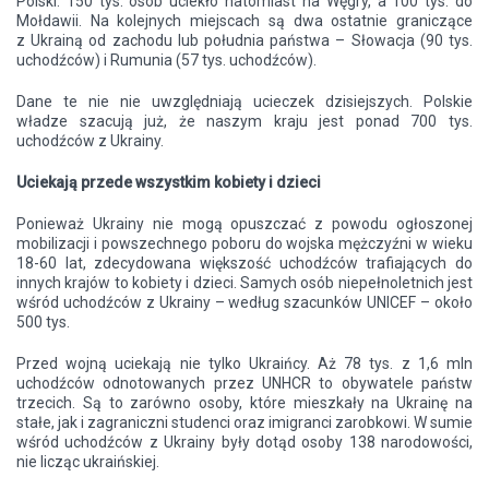
Polski. 150 tys. osób uciekło natomiast na Węgry, a 100 tys. do
Mołdawii. Na kolejnych miejscach są dwa ostatnie graniczące
z Ukrainą od zachodu lub południa państwa – Słowacja (90 tys.
uchodźców) i Rumunia (57 tys. uchodźców).
Dane te nie nie uwzględniają ucieczek dzisiejszych. Polskie
władze szacują już, że naszym kraju jest ponad 700 tys.
uchodźców z Ukrainy.
Uciekają przede wszystkim kobiety i dzieci
Ponieważ Ukrainy nie mogą opuszczać z powodu ogłoszonej
mobilizacji i powszechnego poboru do wojska mężczyźni w wieku
18-60 lat, zdecydowana większość uchodźców trafiających do
innych krajów to kobiety i dzieci. Samych osób niepełnoletnich jest
wśród uchodźców z Ukrainy – według szacunków UNICEF – około
500 tys.
Przed wojną uciekają nie tylko Ukraińcy. Aż 78 tys. z 1,6 mln
uchodźców odnotowanych przez UNHCR to obywatele państw
trzecich. Są to zarówno osoby, które mieszkały na Ukrainę na
stałe, jak i zagraniczni studenci oraz imigranci zarobkowi. W sumie
wśród uchodźców z Ukrainy były dotąd osoby 138 narodowości,
nie licząc ukraińskiej.