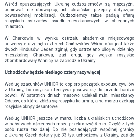
Wśród opuszczających Ukrainę cudzoziemców są mężczyźni,
ponieważ nie obowiązują ich ukraińskie przepisy dotyczące
powszechnej mobilizacji. Cudzoziemcy także padają ofiarą
rosyjskich ostrzałów osiedli mieszkaniowych w obleganych
miastach.
W Charkowie w wyniku ostrzału akademika miejscowego
uniwersytetu zginęło czterech Chińczyków. Wśród ofiar jest także
dwóch Hindusów. Jeden zginął, gdy ostrzelano ulicę w dzielnicy
mieszkalnej Charkowa, zaś drugi, gdy wojska rosyjskie
zbombardowały Winnicę na zachodzie Ukrainy.
Uchodźców będzie niedługo cztery razy więcej
Według szacunków UNHCR to dopiero początek exodusu cywilów
z Ukrainy, bo rosyjska ofensywa posuwa się do przodu bardzo
powoli. W ostatnich dniach masowo uciekali m.in. mieszkańcy
Odessy, do której zbliża się rosyjska kolumna, a na morzu czekają
rosyjskie okręty desantowe.
Według UNHCR jeszcze w marcu liczba ukraińskich uchodźców
w państwach ościennych może przekroczyć 4 mln. Część z tych
osób rusza też dalej. Do nie posiadających wspólnej granicy
z Ukrainą Czech dotarły już 33 tys. uchodźców z Ukrainy, zaś do