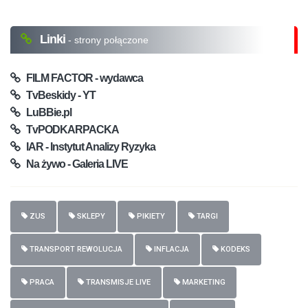
Linki
- strony połączone
FILM FACTOR - wydawca
TvBeskidy - YT
LuBBie.pl
TvPODKARPACKA
IAR - Instytut Analizy Ryzyka
Na żywo - Galeria LIVE
ZUS
SKLEPY
PIKIETY
TARGI
TRANSPORT REWOLUCJA
INFLACJA
KODEKS
PRACA
TRANSMISJE LIVE
MARKETING