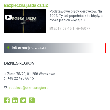
Bezpieczna jazda cz.1i2
Podstawowe błędy kierowców. Na
100% Ty też popełniasz te błędy, a
może jest ich więcej?. Z...
2017-09-15 |
46077
Informacje
- kontakt
BIZNESREGION
ul.Złota 75/20, 01-258 Warszawa
: +48 22 490 66 15
:
redakcja@biznesregion.pl