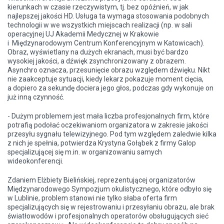
kierunkach w czasie rzeczywistym, tj. bez opóźnień, w jak
najlepszej jakości HD. Usługa ta wymaga stosowania podobnych
technologii w we wszystkich miejscach realizacji (np. w sali
operacyjnej UJ Akademii Medycznej w Krakowie
i Międzynarodowym Centrum Konferencyjnym w Katowicach).
Obraz, wyświetlany na dużych ekranach, musi być bardzo
wysokiej jakości, a dźwięk zsynchronizowany z obrazem.
Asynchro oznacza, przesunięcie obrazu względem dźwięku. Nikt
nie zaakceptuje sytuacji, kiedy lekarz pokazuje moment cięcia,
a dopiero za sekundę dociera jego głos, podczas gdy wykonuje on
już inną czynność.
- Dużym problemem jest mała liczba profesjonalnych firm, które
potrafią podołać oczekiwaniom organizatora w zakresie jakości
przesyłu sygnału telewizyjnego. Pod tym względem zaledwie kilka
z nich je spełnia, potwierdza Krystyna Gołąbek z firmy Galop
specjalizującej się m.in. w organizowaniu samych
wideokonferencji.
Zdaniem Elżbiety Bielińskiej, reprezentującej organizatorów
Międzynarodowego Sympozjum okulistycznego, które odbyło się
w Lublinie, problem stanowi nie tylko słaba oferta firm
specjalizujących się w rejestrowaniu i przesyłaniu obrazu, ale brak
światłowodów i profesjonalnych operatorów obsługujących sieć