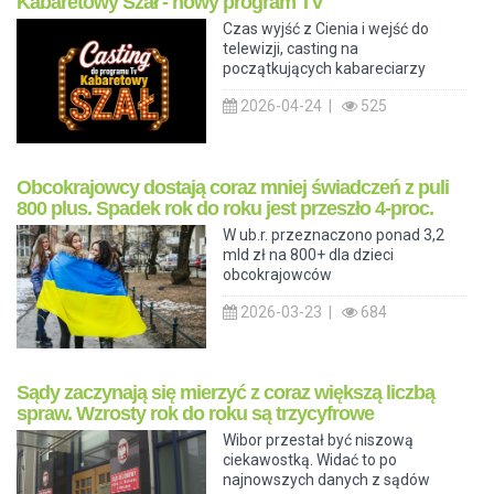
Kabaretowy Szał - nowy program TV
Czas wyjść z Cienia i wejść do
telewizji, casting na
początkujących kabareciarzy
2026-04-24 |
525
Obcokrajowcy dostają coraz mniej świadczeń z puli
800 plus. Spadek rok do roku jest przeszło 4-proc.
W ub.r. przeznaczono ponad 3,2
mld zł na 800+ dla dzieci
obcokrajowców
2026-03-23 |
684
Sądy zaczynają się mierzyć z coraz większą liczbą
spraw. Wzrosty rok do roku są trzycyfrowe
Wibor przestał być niszową
ciekawostką. Widać to po
najnowszych danych z sądów