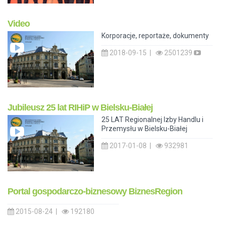
Video
Korporacje, reportaże, dokumenty
2018-09-15 |
2501239
Jubileusz 25 lat RIHiP w Bielsku-Białej
25 LAT Regionalnej Izby Handlu i
Przemysłu w Bielsku-Białej
2017-01-08 |
932981
Portal gospodarczo-biznesowy BiznesRegion
2015-08-24 |
192180