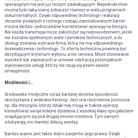
operacyjnym nie jest już niczym zaskakującym. Niejednokrotnie
można było taką scenę zobaczyć również w wielu programach
dokumentalnych. Dzięki odpowiedniej technologii i realizacji
obrazów podanych z różnego rodzaju zainstalowanych kamer
można śledzić i jednocześnie komentować operację na bieżąco.
Ale każda transmisja może zakończyć się niepowodzeniem, jeżeli
nie zostanie spełnionych wiele czynników technicznych, a do
obsługi zostanie wybrana firma, która nie ma odpowiedniego
doświadczenia i technologii. To oferta techniczna powinna być
decydującym kryterium wyboru, a nie cenowa. Może stosowanie
wysokich kar zapisanych w umowie odstręczą potencjalnych
wykonawców usługi, którzy nie czuję się pewni swoich
umiejętności.
Możliwości i…
Środowisko medyczne coraz bardziej docenia sposobność
skorzystania z wideokonferencji. Jest ona niezmiernie pomocna
np. dla chirurgów, którzy dzięki niej mogą w trakcie operacji
konsultować swoje kolejne działania z wysokiej klasy specjalistami
znajdującymi się pod drugiej stronie monitora. Tym samym
zdobywają oni również dalszą wiedzę.
Bardzo ważne jest także dobro pacjenta i jego prawa. Dzięki