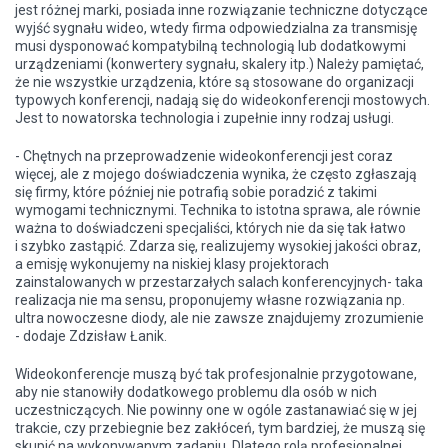
jest różnej marki, posiada inne rozwiązanie techniczne dotyczące
wyjść sygnału wideo, wtedy firma odpowiedzialna za transmisję
musi dysponować kompatybilną technologią lub dodatkowymi
urządzeniami (konwertery sygnału, skalery itp.) Należy pamiętać,
że nie wszystkie urządzenia, które są stosowane do organizacji
typowych konferencji, nadają się do wideokonferencji mostowych.
Jest to nowatorska technologia i zupełnie inny rodzaj usługi.
- Chętnych na przeprowadzenie wideokonferencji jest coraz
więcej, ale z mojego doświadczenia wynika, że często zgłaszają
się firmy, które później nie potrafią sobie poradzić z takimi
wymogami technicznymi. Technika to istotna sprawa, ale równie
ważna to doświadczeni specjaliści, których nie da się tak łatwo
i szybko zastąpić. Zdarza się, realizujemy wysokiej jakości obraz,
a emisję wykonujemy na niskiej klasy projektorach
zainstalowanych w przestarzałych salach konferencyjnych- taka
realizacja nie ma sensu, proponujemy własne rozwiązania np.
ultra nowoczesne diody, ale nie zawsze znajdujemy zrozumienie
- dodaje Zdzisław Łanik.
Wideokonferencje muszą być tak profesjonalnie przygotowane,
aby nie stanowiły dodatkowego problemu dla osób w nich
uczestniczących. Nie powinny one w ogóle zastanawiać się w jej
trakcie, czy przebiegnie bez zakłóceń, tym bardziej, że muszą się
skupić na wykonywanym zadaniu. Dlatego rolą profesjonalnej