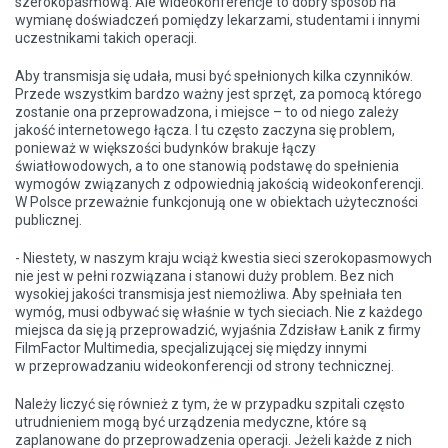
szerokopasmową. Ale wideokonferencje to dobry sposób na
wymianę doświadczeń pomiędzy lekarzami, studentami i innymi
uczestnikami takich operacji.
Aby transmisja się udała, musi być spełnionych kilka czynników.
Przede wszystkim bardzo ważny jest sprzęt, za pomocą którego
zostanie ona przeprowadzona, i miejsce – to od niego zależy
jakość internetowego łącza. I tu często zaczyna się problem,
ponieważ w większości budynków brakuje łączy
światłowodowych, a to one stanowią podstawę do spełnienia
wymogów związanych z odpowiednią jakością wideokonferencji.
W Polsce przeważnie funkcjonują one w obiektach użyteczności
publicznej.
- Niestety, w naszym kraju wciąż kwestia sieci szerokopasmowych
nie jest w pełni rozwiązana i stanowi duży problem. Bez nich
wysokiej jakości transmisja jest niemożliwa. Aby spełniała ten
wymóg, musi odbywać się właśnie w tych sieciach. Nie z każdego
miejsca da się ją przeprowadzić, wyjaśnia Zdzisław Łanik z firmy
FilmFactor Multimedia, specjalizującej się między innymi
w przeprowadzaniu wideokonferencji od strony technicznej.
Należy liczyć się również z tym, że w przypadku szpitali często
utrudnieniem mogą być urządzenia medyczne, które są
zaplanowane do przeprowadzenia operacji. Jeżeli każde z nich