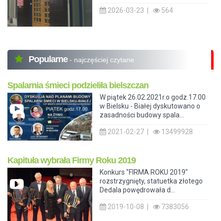
2026-03-23 |
564
Popularne
- najczęściej czytane
Spalarnia śmieci podzieliła bielszczan
W piątek 26.02.2021r.o godz.17.00
w Bielsku - Białej dyskutowano o
zasadności budowy spala...
2021-02-27 |
13499928
Kapituła wybrała Firmy Roku 2019
Konkurs "FIRMA ROKU 2019"
rozstrzygnięty, statuetka złotego
Dedala powędrowała d...
2019-10-08 |
7383056