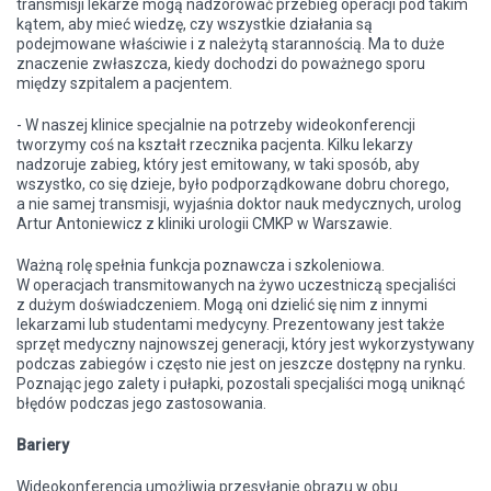
transmisji lekarze mogą nadzorować przebieg operacji pod takim
kątem, aby mieć wiedzę, czy wszystkie działania są
podejmowane właściwie i z należytą starannością. Ma to duże
znaczenie zwłaszcza, kiedy dochodzi do poważnego sporu
między szpitalem a pacjentem.
- W naszej klinice specjalnie na potrzeby wideokonferencji
tworzymy coś na kształt rzecznika pacjenta. Kilku lekarzy
nadzoruje zabieg, który jest emitowany, w taki sposób, aby
wszystko, co się dzieje, było podporządkowane dobru chorego,
a nie samej transmisji, wyjaśnia doktor nauk medycznych, urolog
Artur Antoniewicz z kliniki urologii CMKP w Warszawie.
Ważną rolę spełnia funkcja poznawcza i szkoleniowa.
W operacjach transmitowanych na żywo uczestniczą specjaliści
z dużym doświadczeniem. Mogą oni dzielić się nim z innymi
lekarzami lub studentami medycyny. Prezentowany jest także
sprzęt medyczny najnowszej generacji, który jest wykorzystywany
podczas zabiegów i często nie jest on jeszcze dostępny na rynku.
Poznając jego zalety i pułapki, pozostali specjaliści mogą uniknąć
błędów podczas jego zastosowania.
Bariery
Wideokonferencja umożliwia przesyłanie obrazu w obu