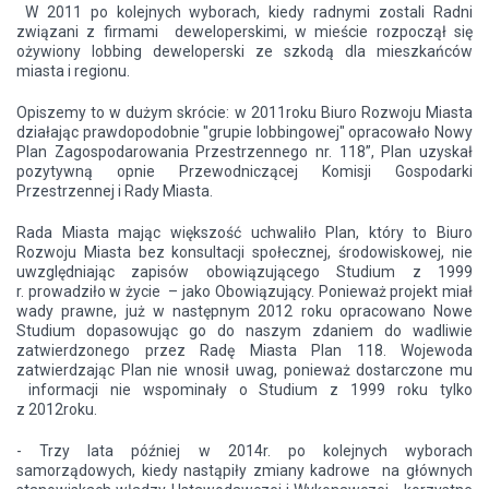
W 2011 po kolejnych wyborach, kiedy radnymi zostali Radni
związani z firmami deweloperskimi, w mieście rozpoczął się
ożywiony lobbing deweloperski ze szkodą dla mieszkańców
miasta i regionu.
Opiszemy to w dużym skrócie: w 2011roku Biuro Rozwoju Miasta
działając prawdopodobnie "grupie lobbingowej" opracowało Nowy
Plan Zagospodarowania Przestrzennego nr. 118”, Plan uzyskał
pozytywną opnie Przewodniczącej Komisji Gospodarki
Przestrzennej i Rady Miasta.
Rada Miasta mając większość uchwaliło Plan, który to Biuro
Rozwoju Miasta bez konsultacji społecznej, środowiskowej, nie
uwzględniając zapisów obowiązującego Studium z 1999
r. prowadziło w życie – jako Obowiązujący. Ponieważ projekt miał
wady prawne, już w następnym 2012 roku opracowano Nowe
Studium dopasowując go do naszym zdaniem do wadliwie
zatwierdzonego przez Radę Miasta Plan 118. Wojewoda
zatwierdzając Plan nie wnosił uwag, ponieważ dostarczone mu
informacji nie wspominały o Studium z 1999 roku tylko
z 2012roku.
- Trzy lata później w 2014r. po kolejnych wyborach
samorządowych, kiedy nastąpiły zmiany kadrowe na głównych