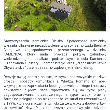
Stowarzyszenia Kamienica Bielsko, Społeczność Kamienicy
wyraziła olbrzymie niezadowolenie z pracy Samorządu Bielska-
Białej ws. zagospodarowania przestrzennego w dzielnicy
KAMIENICA, który nadal prowadzi politykę zabudowy
wielorodzinnej na działkach podstokowych osiedla Kamienica
i zapowiadają pikiety i demonstracje oraz „Nieposłuszeństwo
Obywatelskie” dla władzy samorządowej w Bielsku-Białęj.
Decyzję swoją operają na tym, iż wyczerpali wszystkie możliwe
prośby i sposoby komunikacji z Władzą. Pomimo ich apeli
wzywające do zaprzestania lobbingu deweloperskiego i naprawy
powstałych błędów. Nadal wprowadza się do życie plany
zagospodarowania przestrzennego mające wady prawne,
formalne polegające na niezgodności ze studium uwarunkowań
z 1999r. który ograniczał na tym obszarze wysoką zabudowę, tzw.
„blokowiska”. Nowe Plany dopuszczają zabudowy wielorodzinne