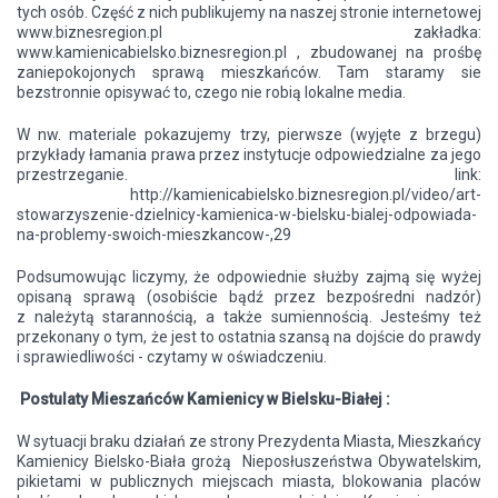
tych osób. Część z nich publikujemy na naszej stronie internetowej
www.biznesregion.pl zakładka:
www.kamienicabielsko.biznesregion.pl , zbudowanej na prośbę
zaniepokojonych sprawą mieszkańców. Tam staramy sie
bezstronnie opisywać to, czego nie robią lokalne media.
W nw. materiale pokazujemy trzy, pierwsze (wyjęte z brzegu)
przykłady łamania prawa przez instytucje odpowiedzialne za jego
przestrzeganie. link:
http://kamienicabielsko.biznesregion.pl/video/art-
stowarzyszenie-dzielnicy-kamienica-w-bielsku-bialej-odpowiada-
na-problemy-swoich-mieszkancow-,29
Podsumowując liczymy, że odpowiednie służby zajmą się wyżej
opisaną sprawą (osobiście bądź przez bezpośredni nadzór)
z należytą starannością, a także sumiennością. Jesteśmy też
przekonany o tym, że jest to ostatnia szansą na dojście do prawdy
i sprawiedliwości - czytamy w oświadczeniu.
Postulaty Mieszańców Kamienicy w Bielsku-Białej :
W sytuacji braku działań ze strony Prezydenta Miasta, Mieszkańcy
Kamienicy Bielsko-Biała grożą Nieposłuszeństwa Obywatelskim,
pikietami w publicznych miejscach miasta, blokowania placów