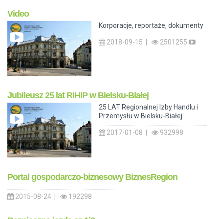
Video
Korporacje, reportaże, dokumenty
2018-09-15 |
2501255
Jubileusz 25 lat RIHiP w Bielsku-Białej
25 LAT Regionalnej Izby Handlu i
Przemysłu w Bielsku-Białej
2017-01-08 |
932998
Portal gospodarczo-biznesowy BiznesRegion
2015-08-24 |
192298