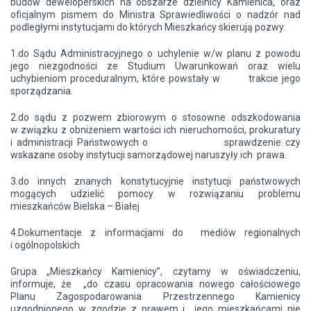
budów deweloperskich na obszarze dzielnicy Kamienica, oraz
oficjalnym pismem do Ministra Sprawiedliwości o nadzór nad
podległymi instytucjami do których Mieszkańcy skierują pozwy:
1.do Sądu Administracyjnego o uchylenie w/w planu z powodu
jego niezgodności ze Studium Uwarunkowań oraz wielu
uchybieniom proceduralnym, które powstały w trakcie jego
sporządzania.
2.do sądu z pozwem zbiorowym o stosowne odszkodowania
w związku z obniżeniem wartości ich nieruchomości, prokuratury
i administracji Państwowych o sprawdzenie czy
wskazane osoby instytucji samorządowej naruszyły ich prawa.
3.do innych znanych konstytucyjnie instytucji państwowych
mogących udzielić pomocy w rozwiązaniu problemu
mieszkańców Bielska – Białej
4.Dokumentacje z informacjami do mediów regionalnych
i ogólnopolskich
Grupa „Mieszkańcy Kamienicy”, czytamy w oświadczeniu,
informuje, że „do czasu opracowania nowego całościowego
Planu Zagospodarowania Przestrzennego Kamienicy
uzgodnionego w zgodzie z prawem i jego mieszkańcami nie