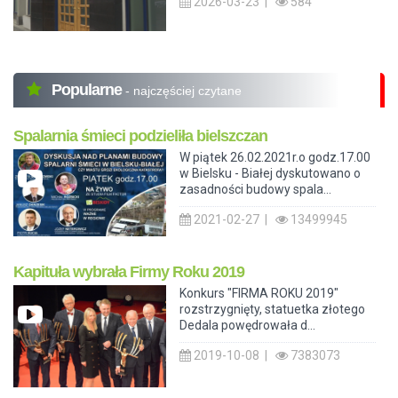
2026-03-23 |
584
Popularne
- najczęściej czytane
Spalarnia śmieci podzieliła bielszczan
W piątek 26.02.2021r.o godz.17.00
w Bielsku - Białej dyskutowano o
zasadności budowy spala...
2021-02-27 |
13499945
Kapituła wybrała Firmy Roku 2019
Konkurs "FIRMA ROKU 2019"
rozstrzygnięty, statuetka złotego
Dedala powędrowała d...
2019-10-08 |
7383073