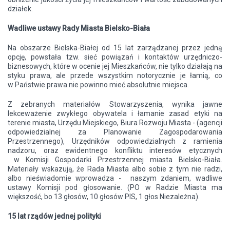
działek.
Wadliwe ustawy Rady Miasta Bielsko-Biała
Na obszarze Bielska-Białej od 15 lat zarządzanej przez jedną
opcję, powstała tzw. sieć powiązań i kontaktów urzędniczo-
biznesowych, które w ocenie jej Mieszkańców, nie tylko działają na
styku prawa, ale przede wszystkim notorycznie je łamią, co
w Państwie prawa nie powinno mieć absolutnie miejsca.
Z zebranych materiałów Stowarzyszenia, wynika jawne
lekceważenie zwykłego obywatela i łamanie zasad etyki na
terenie miasta, Urzędu Miejskiego, Biura Rozwoju Miasta - (agencji
odpowiedzialnej za Planowanie Zagospodarowania
Przestrzennego), Urzędników odpowiedzialnych z ramienia
nadzoru, oraz ewidentnego konfliktu interesów etycznych
w Komisji Gospodarki Przestrzennej miasta Bielsko-Biała.
Materiały wskazują, że Rada Miasta albo sobie z tym nie radzi,
albo nieświadomie wprowadza - naszym zdaniem, wadliwe
ustawy Komisji pod głosowanie. (PO w Radzie Miasta ma
większość, bo 13 głosów, 10 głosów PIS, 1 głos Niezależna).
15 lat rządów jednej polityki