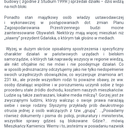
budowy ( zgodnie z Studium 1999r.) sprzedali działki – dziś widzą
na nich bloki.
Ponadto stan majątkowy osób władzy ustawodawczej
i wykonawczej w postępowaniach dot. zmian Planu
Zagospodarowania Przestrzennego budzi mocne
zainteresowanie Obywateli. Niektórzy mają więcej mieszkań niż
„sławny” prezydent Gdańska, o którym tak głośno w mediach.
Wyżej, w dużym skrócie opisaliśmy spostrzeżenia i specyficzny
charakter działań w państwowych urzędach i bielskim
samorządzie, o których tak naprawdę wszyscy w regionie wiedzą,
ale nikt oficjalnie nic nie mówi i nie poodejmuje działań. Co
w sposób jednoznaczny odczytujemy jako nie tylko niedopełnienie
swoich urzędniczych obowiązków, co wyczerpuje znamiona art.
231 kk., ale przede wszystkim rodzi to poważne obawy, że ww.
osoby działając wspólnie i w porozumieniu uczynili sobie z tego
procederu stałe źródło dochodu, kosztem naszych mieszkańców.
Ludzie są także zastraszani, lokalne media milczą?. Gorzej jest ze
zwyczajnymi ludźmi, którzy walcząc o swoje prawa narażają
siebie i swoje rodziny. Słyszymy przykłady prób dwukrotnego
otrucia jednej z osób walczących z tzw. „grupą”. …„Posiadamy
również dokumenty i pisma do policji, prokuratury i ministerstw,
wszystkie sprawy gdzieś są blokowane. Gdzie?... mówią
Mieszkańcy Kamienicy. Wiemy i to, jesteśmy w posiadaniu nazwisk