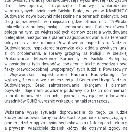
stanowiskach władzy Ustawodawczej i Wykonawczej - korzystne
dla deweloperów, rozpoczęto budowy wielorodzinne
w atrakcyjnych dzielnicach Bielska-Białej, w tym w KAMIENICY.
Budowano nowe budynki mieszkalne na terenach zielonych, bez
dróg dojazdowych w miejscach gdzie Stadium z 1999roku
określało zabudowę niską i jednorodzinną. Problem również
polega na tym, że większość tych domów została wybudowana
nielegalnie, niezgodnie z planem zagospodarowania, na terenach
rolnych oraz bez odbioru Powiatowego Inspektoratu Nadzoru
Budowlanego. Inspektorat przymyka oko, oddala zwykłych ludzi
z ich problemami, a sprawy grzęzną na Policji i w bielskiej
Prokuraturze. Mieszkańcy Kamienicy w Bielsku Białej są
w posiadaniu tych dowodów, codziennie także dochodzą nowe
fakty prawdopodobnej „współpracy” tych ludzi z Powiatowym
i Wojewódzkim Inspektoratem Nadzoru Budowlanego. Nie
wątpimy, że w sprawę zamieszany jest Generalny Urząd Nadzoru
Budowlanego. Brak zainteresowania skargami i pismami
obywateli daje nam poważne podstawy do takich domniemań,
a brak odpowiedzi na ich pisma i wymijające odpowiedzi
urzędników GUNB wyraźnie wskazuje na taki stan rzeczy.
Wskazana wyżej sytuacja doprowadziła do tego, że ludzie
którzy pobudowali domy na działkach zgodnie z obowiązującym
planem, dziś mają za sąsiadów blokowiska i fatalną architekturę,
a prywatni właściciele działek którzy nie otrzymali zgody na