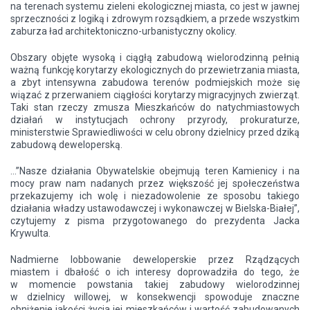
na terenach systemu zieleni ekologicznej miasta, co jest w jawnej
sprzeczności z logiką i zdrowym rozsądkiem, a przede wszystkim
zaburza ład architektoniczno-urbanistyczny okolicy.
Obszary objęte wysoką i ciągłą zabudową wielorodzinną pełnią
ważną funkcję korytarzy ekologicznych do przewietrzania miasta,
a zbyt intensywna zabudowa terenów podmiejskich może się
wiązać z przerwaniem ciągłości korytarzy migracyjnych zwierząt.
Taki stan rzeczy zmusza Mieszkańców do natychmiastowych
działań w instytucjach ochrony przyrody, prokuraturze,
ministerstwie Sprawiedliwości w celu obrony dzielnicy przed dziką
zabudową deweloperską.
...”Nasze działania Obywatelskie obejmują teren Kamienicy i na
mocy praw nam nadanych przez większość jej społeczeństwa
przekazujemy ich wolę i niezadowolenie ze sposobu takiego
działania władzy ustawodawczej i wykonawczej w Bielska-Białej”,
czytujemy z pisma przygotowanego do prezydenta Jacka
Krywulta.
Nadmierne lobbowanie deweloperskie przez Rządzących
miastem i dbałość o ich interesy doprowadziła do tego, że
w momencie powstania takiej zabudowy wielorodzinnej
w dzielnicy willowej, w konsekwencji spowoduje znaczne
obniżenie jakości życia jej mieszkańców i wartość zabudowanych