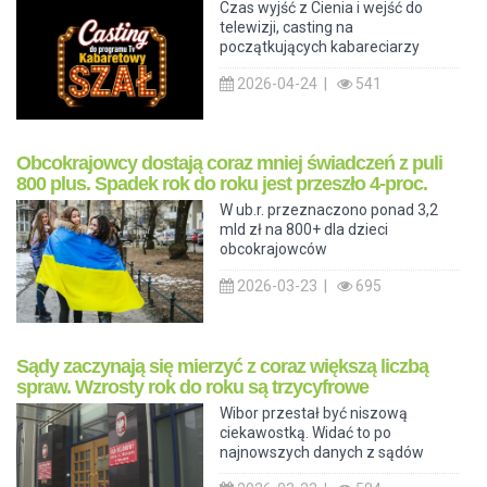
Czas wyjść z Cienia i wejść do
telewizji, casting na
początkujących kabareciarzy
2026-04-24 |
541
Obcokrajowcy dostają coraz mniej świadczeń z puli
800 plus. Spadek rok do roku jest przeszło 4-proc.
W ub.r. przeznaczono ponad 3,2
mld zł na 800+ dla dzieci
obcokrajowców
2026-03-23 |
695
Sądy zaczynają się mierzyć z coraz większą liczbą
spraw. Wzrosty rok do roku są trzycyfrowe
Wibor przestał być niszową
ciekawostką. Widać to po
najnowszych danych z sądów