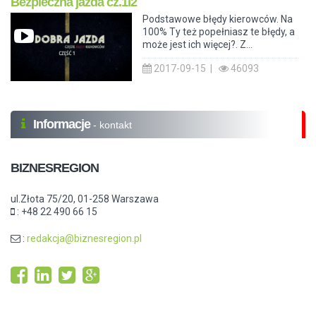
Bezpieczna jazda cz.1i2
Podstawowe błędy kierowców. Na
100% Ty też popełniasz te błędy, a
może jest ich więcej?. Z...
2017-09-15 |
46093
Informacje
- kontakt
BIZNESREGION
ul.Złota 75/20, 01-258 Warszawa
: +48 22 490 66 15
:
redakcja@biznesregion.pl