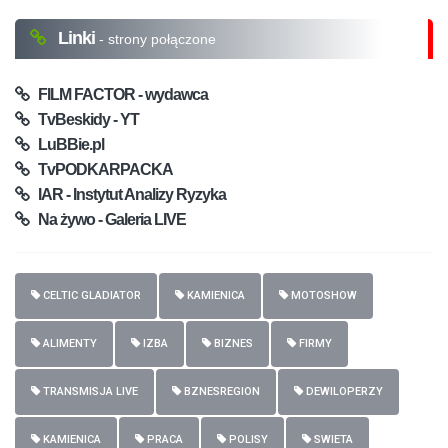
Linki
- strony połączone
FILM FACTOR - wydawca
TvBeskidy - YT
LuBBie.pl
TvPODKARPACKA
IAR - Instytut Analizy Ryzyka
Na żywo - Galeria LIVE
CELTIC GLADIATOR
KAMIENICA
MOTOSHOW
ALIMENTY
IZBA
BIZNES
FIRMY
TRANSMISJA LIVE
BZNESREGION
DEWILOPERZY
KAMIENICA
PRACA
POLISY
SWIETA