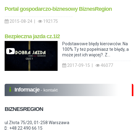
Portal gospodarczo-biznesowy BiznesRegion
2015-08-24 |
192175
Bezpieczna jazda cz.1i2
Podstawowe błędy kierowców. Na
100% Ty też popełniasz te błędy, a
może jest ich więcej?. Z...
2017-09-15 |
46077
Informacje
- kontakt
BIZNESREGION
ul.Złota 75/20, 01-258 Warszawa
: +48 22 490 66 15