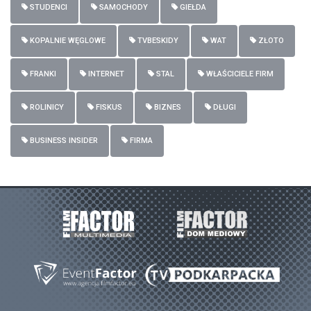
STUDENCI
SAMOCHODY
GIEŁDA
KOPALNIE WĘGLOWE
TVBESKIDY
WAT
ZŁOTO
FRANKI
INTERNET
STAL
WŁAŚCICIELE FIRM
ROLINICY
FISKUS
BIZNES
DŁUGI
BUSINESS INSIDER
FIRMA