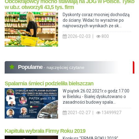
Obcokrajowcy mocno stawiają na JDG w Polsce. Tylko
w ub.r. otworzyli 43,5 tys. firm
Dyskonty coraz mocniej dochodzą
do ściany. Widać to wyraźnie po
najnowszych wynikach ze sk...
2026-02-03 |
800
Popularne
- najczęściej czytane
Spalarnia śmieci podzieliła bielszczan
W piątek 26.02.2021r.o godz.17.00
w Bielsku - Białej dyskutowano o
zasadności budowy spala...
2021-02-27 |
13499927
Kapituła wybrała Firmy Roku 2019
Konkurs "FIRMA ROKU 2019"