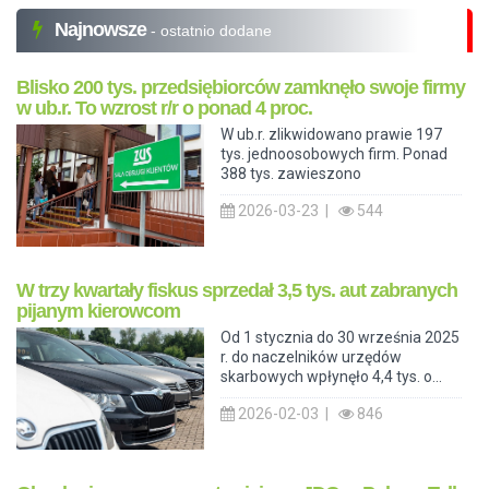
Najnowsze
- ostatnio dodane
Blisko 200 tys. przedsiębiorców zamknęło swoje firmy
w ub.r. To wzrost r/r o ponad 4 proc.
W ub.r. zlikwidowano prawie 197
tys. jednoosobowych firm. Ponad
388 tys. zawieszono
2026-03-23 |
544
W trzy kwartały fiskus sprzedał 3,5 tys. aut zabranych
pijanym kierowcom
Od 1 stycznia do 30 września 2025
r. do naczelników urzędów
skarbowych wpłynęło 4,4 tys. o...
2026-02-03 |
846