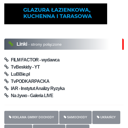
Linki
- strony połączone
FILM FACTOR - wydawca
TvBeskidy - YT
LuBBie.pl
TvPODKARPACKA
IAR - Instytut Analizy Ryzyka
Na żywo - Galeria LIVE
REKLAMA GMINY DOCHODY
SAMOCHODY
UKRAIŃCY