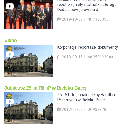
rozstrzygnięty, statuetka złotego
Dedala powędrowała d...
2019-10-08 |
7383055
Video
Korporacje, reportaże, dokumenty
2018-09-15 |
2501239
Jubileusz 25 lat RIHiP w Bielsku-Białej
25 LAT Regionalnej Izby Handlu i
Przemysłu w Bielsku-Białej
2017-01-08 |
932978