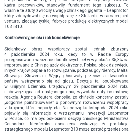
kadra pracowników, stanowiły fundament tego sukcesu. To
właśnie te atuty zwróciły uwagę chińskiego giganta – Leapmotor,
który zdecydował się na współpracę ze Stellantis w ramach joint
venture, zlecając tyskiej fabryce produkcję elektrycznych modeli
T03 i B10.
Kontrowersyjne cła i ich konsekwencje
Sielankowy obraz współpracy został jednak zburzony
4 października 2024 roku, kiedy to w Radzie Europy
przegłosowano nałożenie dodatkowych ceł w wysokości 35,3% na
importowane z Chin pojazdy elektryczne. Polska, obok dziewięciu
innych krajów, poparła to rozwiązanie, podczas gdy Niemcy, Malta,
Słowacja, Słowenia i Węgry głosowały przeciw, a dwanaście
państw wstrzymało się od głosu. Decyzja ta, opublikowana
w unijnym Dzienniku Urzędowym 29 października 2024 roku
i obowiązująca od następnego dnia, wywołała natychmiastową
reakcję. Agencja Reutera donosiła, że chińskie koncerny zostały
„odgórnie poinstruowane” o ponownym rozważeniu współpracy
z krajami, które poparły cła. Na początku listopada 2024 roku
pojawiły się informacje o wstrzymaniu inwestycji Leapmotor
w Polsce, co ma być pokłosiem decyzji chińskiego Ministerstwa
Gospodarki. Nieoficjalne doniesienia wskazują, że produkcja
strategicznego modelu Leapmotor B10 może zostać przeniesiona