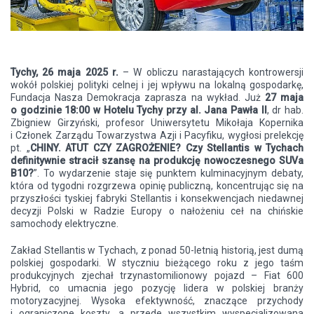
Tychy, 26 maja 2025 r.
– W obliczu narastających kontrowersji
wokół polskiej polityki celnej i jej wpływu na lokalną gospodarkę,
Fundacja Nasza Demokracja zaprasza na wykład. Już
27 maja
o godzinie 18:00 w Hotelu Tychy przy al. Jana Pawła II
, dr hab.
Zbigniew Girzyński, profesor Uniwersytetu Mikołaja Kopernika
i Członek Zarządu Towarzystwa Azji i Pacyfiku, wygłosi prelekcję
pt. „
CHINY. ATUT CZY ZAGROŻENIE? Czy Stellantis w Tychach
definitywnie stracił szansę na produkcję nowoczesnego SUVa
B10?
”. To wydarzenie staje się punktem kulminacyjnym debaty,
która od tygodni rozgrzewa opinię publiczną, koncentrując się na
przyszłości tyskiej fabryki Stellantis i konsekwencjach niedawnej
decyzji Polski w Radzie Europy o nałożeniu ceł na chińskie
samochody elektryczne.
Zakład Stellantis w Tychach, z ponad 50-letnią historią, jest dumą
polskiej gospodarki. W styczniu bieżącego roku z jego taśm
produkcyjnych zjechał trzynastomilionowy pojazd – Fiat 600
Hybrid, co umacnia jego pozycję lidera w polskiej branży
motoryzacyjnej. Wysoka efektywność, znaczące przychody
i ograniczone koszty, a przede wszystkim wyspecjalizowana