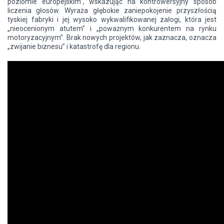
poziomie europejskim”, wskazując na kontrowersyjny sposób
liczenia głosów. Wyraża głębokie zaniepokojenie przyszłością
tyskiej fabryki i jej wysoko wykwalifikowanej załogi, która jest
„nieocenionym atutem” i „poważnym konkurentem na rynku
motoryzacyjnym”. Brak nowych projektów, jak zaznacza, oznacza
„zwijanie biznesu” i katastrofę dla regionu.