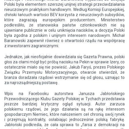
Polski była elementem szerszej unijnej strategii przeciwdziałania
nieuczciwym praktykom handlowym. Według Komisji Europejskiej,
chiński łańcuch wartości BEV korzysta z nieuczciwych subsydiów,
które zagrażają europejskim producentom. Ministerstwo
podkreśliło, że stanowiska państw członkowskich nie są
ujawniane publicznie w celu uniknięcia nacisków, a decyzja Polski
była zgodna z polskim i unijnym interesem narodowym. Michał
Baranowski zapewnił również o otwartości rządu na współpracę
z inwestorami zagranicznymi.
Jednakże, jak nieoficjalnie dowiedziała się Gazeta Prawna, polski
głos za cłami mógł być próbą nacisku na Pekin w sprawie Izery, co
ostatecznie miało się nie powieść. Jakub Faryś, prezes Polskiego
Związku Przemysłu Motoryzacyjnego, otwarcie stwierdził, że
branża doradzała rządowi wstrzymanie się od głosu, uznając to
za najrozsądniejszą postawę.
Wpis na Facebooku autorstwa Janusza Jabłońskiego
Przewodniczącego Klubu Gazety Polskiej w Tychach przedstawia
jeszcze bardziej krytyczny ogląd sytuacji. Autor zarzuca
polskiemu rządowi, że jego działania są na rękę interesom
gospodarczym Niemiec, które nałożeniem ceł chronią swój rynek
i przejmują kontrakty, osłabiając jednocześnie polską fabrykę.
Jabłoński podkreśla, że cała sprawa to „farsa z demokracji na