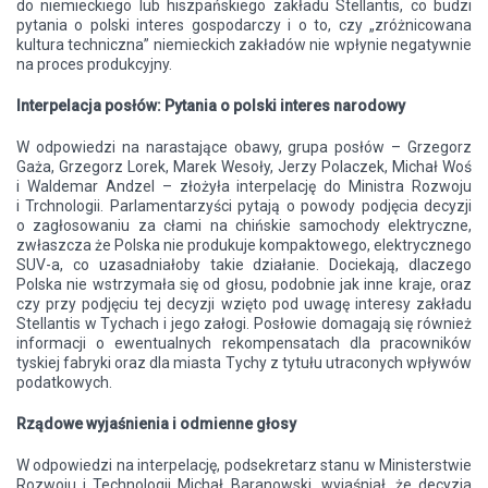
do niemieckiego lub hiszpańskiego zakładu Stellantis, co budzi
pytania o polski interes gospodarczy i o to, czy „zróżnicowana
kultura techniczna” niemieckich zakładów nie wpłynie negatywnie
na proces produkcyjny.
Interpelacja posłów: Pytania o polski interes narodowy
W odpowiedzi na narastające obawy, grupa posłów – Grzegorz
Gaża, Grzegorz Lorek, Marek Wesoły, Jerzy Polaczek, Michał Woś
i Waldemar Andzel – złożyła interpelację do Ministra Rozwoju
i Trchnologii. Parlamentarzyści pytają o powody podjęcia decyzji
o zagłosowaniu za cłami na chińskie samochody elektryczne,
zwłaszcza że Polska nie produkuje kompaktowego, elektrycznego
SUV-a, co uzasadniałoby takie działanie. Dociekają, dlaczego
Polska nie wstrzymała się od głosu, podobnie jak inne kraje, oraz
czy przy podjęciu tej decyzji wzięto pod uwagę interesy zakładu
Stellantis w Tychach i jego załogi. Posłowie domagają się również
informacji o ewentualnych rekompensatach dla pracowników
tyskiej fabryki oraz dla miasta Tychy z tytułu utraconych wpływów
podatkowych.
Rządowe wyjaśnienia i odmienne głosy
W odpowiedzi na interpelację, podsekretarz stanu w Ministerstwie
Rozwoju i Technologii Michał Baranowski, wyjaśniał, że decyzja