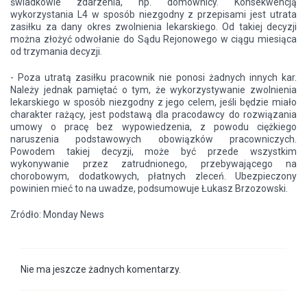
świadkowie zdarzenia, np. domownicy. Konsekwencją
wykorzystania L4 w sposób niezgodny z przepisami jest utrata
zasiłku za dany okres zwolnienia lekarskiego. Od takiej decyzji
można złożyć odwołanie do Sądu Rejonowego w ciągu miesiąca
od trzymania decyzji.
- Poza utratą zasiłku pracownik nie ponosi żadnych innych kar.
Należy jednak pamiętać o tym, że wykorzystywanie zwolnienia
lekarskiego w sposób niezgodny z jego celem, jeśli będzie miało
charakter rażący, jest podstawą dla pracodawcy do rozwiązania
umowy o pracę bez wypowiedzenia, z powodu ciężkiego
naruszenia podstawowych obowiązków pracowniczych.
Powodem takiej decyzji, może być przede wszystkim
wykonywanie przez zatrudnionego, przebywającego na
chorobowym, dodatkowych, płatnych zleceń. Ubezpieczony
powinien mieć to na uwadze, podsumowuje Łukasz Brzozowski.
Zródło: Monday News
Nie ma jeszcze żadnych komentarzy.