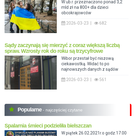
W ub.r. przeznaczono ponad 3,2
mld zł na 800+ dla dzieci
obcokrajowców
2026-03-23 |
682
Sądy zaczynają się mierzyć z coraz większą liczbą
spraw. Wzrosty rok do roku są trzycyfrowe
Wibor przestał być niszową
ciekawostką. Widać to po
najnowszych danych z sądów
2026-03-23 |
561
Popularne
- najczęściej czytane
Spalarnia śmieci podzieliła bielszczan
W piątek 26.02.2021r.o godz.17.00