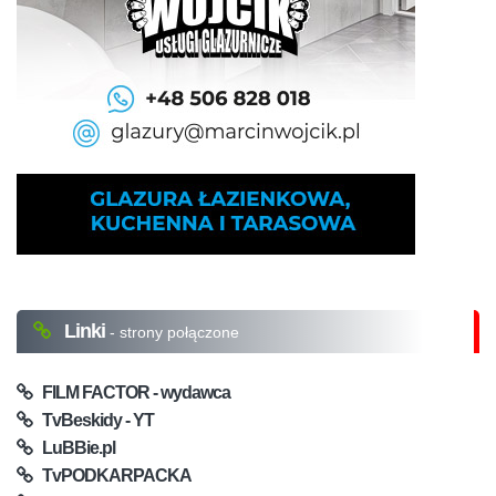
Linki
- strony połączone
FILM FACTOR - wydawca
TvBeskidy - YT
LuBBie.pl
TvPODKARPACKA