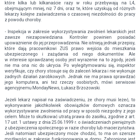
które kilka lub kilkanaście razy w roku przebywają na L4,
obejmującym mniej, niż 7 dni, oraz te, które uzyskują od różnych
lekarzy kolejne zaświadczenia o czasowej niezdolności do pracy
z powodu choroby.
- Inspekcja w zakresie wykorzystywania zwolnień lekarskich jest
zawsze niezapowiedziana. Kontroler powinien posiadać
upoważnienie do jej przeprowadzenia. Nie istnieją jednak przepisy,
które dają pracownikowi ZUS prawo wejścia do mieszkania
ubezpieczonego i zażądania od niego dokumentów. Ale
w interesie sprawdzanej osoby jest wyrażenie na to zgody, jeżeli
nie ma ona nic do ukrycia. Po wylegitymowaniu się, inspektor
weryfikuje, czy chory stosuje się do zaleceń lekarza i nie wykonuje
żadnych działań zarobkowych. Jednak nie ma prawa sprawdzać
jego komputera, ani też rzeczy osobistych, mówi serwisowi
agencyjnemu MondayNews, Łukasz Brzozowski.
Jeżeli lekarz napisał na zaświadczeniu, że chory musi leżeć, to
wykonywanie jakichkolwiek obowiązków domowych oznacza
wykorzystywanie zwolnienia od pracy w sposób niezgodny z jego
celem. Może to skutkować utratą prawa do zasiłku, zgodnie z art.
17 ust. 1 ustawy z dnia 25.06.1999 r. o świadczeniach pieniężnych
z ubezpieczenia społecznego w razie choroby lub macierzyństwa.
Jeśli natomiast ubezpieczony może chodzić, to ma on szersze
możliwości w zakresie funkcjonowania w domu. Zabronione jest