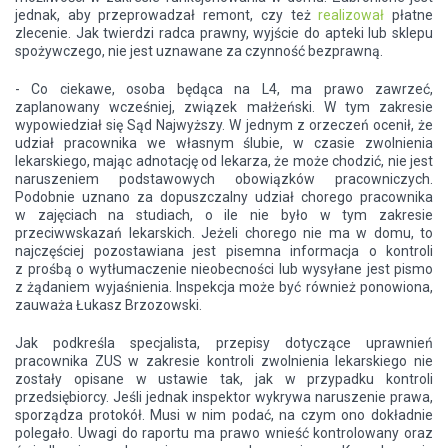
jednak, aby przeprowadzał remont, czy też
realizował
płatne
zlecenie. Jak twierdzi radca prawny, wyjście do apteki lub sklepu
spożywczego, nie jest uznawane za czynność bezprawną.
- Co ciekawe, osoba będąca na L4, ma prawo zawrzeć,
zaplanowany wcześniej, związek małżeński. W tym zakresie
wypowiedział się Sąd Najwyższy. W jednym z orzeczeń ocenił, że
udział pracownika we własnym ślubie, w czasie zwolnienia
lekarskiego, mając adnotację od lekarza, że może chodzić, nie jest
naruszeniem podstawowych obowiązków pracowniczych.
Podobnie uznano za dopuszczalny udział chorego pracownika
w zajęciach na studiach, o ile nie było w tym zakresie
przeciwwskazań lekarskich. Jeżeli chorego nie ma w domu, to
najczęściej pozostawiana jest pisemna informacja o kontroli
z prośbą o wytłumaczenie nieobecności lub wysyłane jest pismo
z żądaniem wyjaśnienia. Inspekcja może być również ponowiona,
zauważa Łukasz Brzozowski.
Jak podkreśla specjalista, przepisy dotyczące uprawnień
pracownika ZUS w zakresie kontroli zwolnienia lekarskiego nie
zostały opisane w ustawie tak, jak w przypadku kontroli
przedsiębiorcy. Jeśli jednak inspektor wykrywa naruszenie prawa,
sporządza protokół. Musi w nim podać, na czym ono dokładnie
polegało. Uwagi do raportu ma prawo wnieść kontrolowany oraz