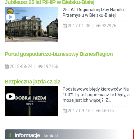
Jubileusz 25 lat RIHiP w Bielsku-Białej
25 LAT Regionalnej Izby Handlu i
Przemysłu w Bielsku-Białej
2017-01-08 |
932976
Portal gospodarczo-biznesowy BiznesRegion
2015-08-24 |
192166
Bezpieczna jazda cz.1i2
Podstawowe błędy kierowców. Na
100% Ty też popełniasz te błędy, a
może jest ich więcej?. Z...
2017-09-15 |
46075
Informacje
- kontakt