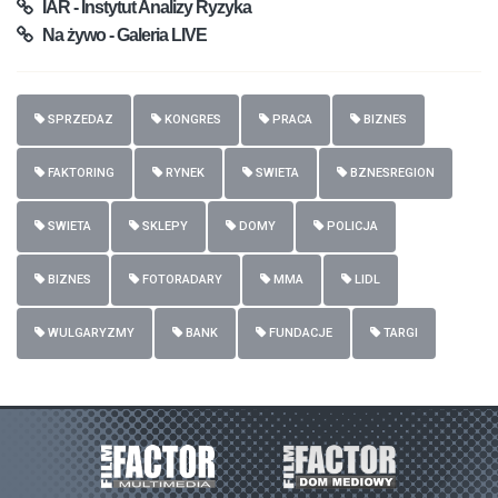
IAR - Instytut Analizy Ryzyka
Na żywo - Galeria LIVE
SPRZEDAZ
KONGRES
PRACA
BIZNES
FAKTORING
RYNEK
SWIETA
BZNESREGION
SWIETA
SKLEPY
DOMY
POLICJA
BIZNES
FOTORADARY
MMA
LIDL
WULGARYZMY
BANK
FUNDACJE
TARGI