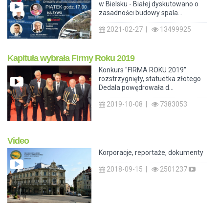
w Bielsku - Białej dyskutowano o
zasadności budowy spala...
2021-02-27 |
13499925
Kapituła wybrała Firmy Roku 2019
Konkurs "FIRMA ROKU 2019"
rozstrzygnięty, statuetka złotego
Dedala powędrowała d...
2019-10-08 |
7383053
Video
Korporacje, reportaże, dokumenty
2018-09-15 |
2501237