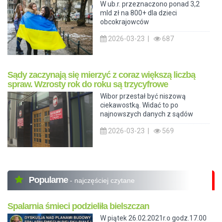
W ub.r. przeznaczono ponad 3,2
mld zł na 800+ dla dzieci
obcokrajowców
2026-03-23 |
687
Sądy zaczynają się mierzyć z coraz większą liczbą
spraw. Wzrosty rok do roku są trzycyfrowe
Wibor przestał być niszową
ciekawostką. Widać to po
najnowszych danych z sądów
2026-03-23 |
569
Popularne
- najczęściej czytane
Spalarnia śmieci podzieliła bielszczan
W piątek 26.02.2021r.o godz.17.00