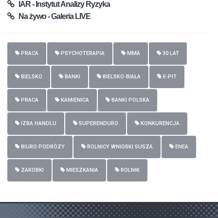
IAR - Instytut Analizy Ryzyka
Na żywo - Galeria LIVE
PRACA
PSYCHOTERAPIA
MMA
30 LAT
BIELSKO
BANKI
BIELSKO-BIAŁA
E-PIT
PRACA
KAMIENICA
BANKI POLSKA
IZBA HANDLU
SUPERENDURO
KONKURENCJA
BIURO PODRÓZY
ROLNICY WNIOSKI SUSZA
ENEA
ZAROBKI
MIESZKANIA
ROLNIK