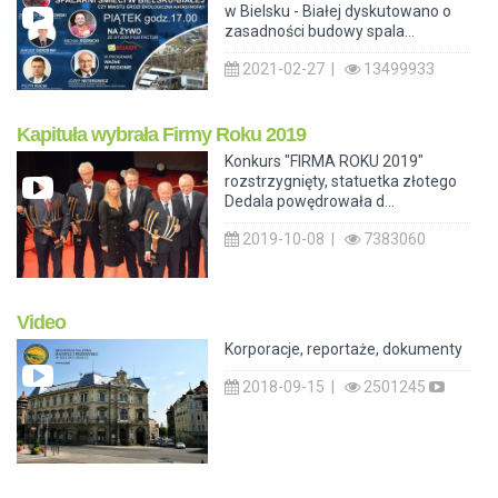
w Bielsku - Białej dyskutowano o
zasadności budowy spala...
2021-02-27 |
13499933
Kapituła wybrała Firmy Roku 2019
Konkurs "FIRMA ROKU 2019"
rozstrzygnięty, statuetka złotego
Dedala powędrowała d...
2019-10-08 |
7383060
Video
Korporacje, reportaże, dokumenty
2018-09-15 |
2501245