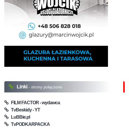
Linki
- strony połączone
FILM FACTOR - wydawca
TvBeskidy - YT
LuBBie.pl
TvPODKARPACKA