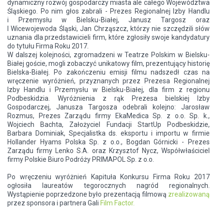
dynamiczny rozwój gospodarczy miasta ale całego Województwa
Śląskiego. Po nim głos zabrali - Prezes Regionalnej Izby Handlu
i Przemysłu w Bielsku-Białej, Janusz Targosz oraz
I Wicewojewoda Śląski, Jan Chrząszcz, którzy nie szczędzili słów
uznania dla przedstawicieli firm, które zgłosiły swoje kandydatury
do tytułu Firma Roku 2017.
W dalszej kolejności, zgromadzeni w Teatrze Polskim w Bielsku-
Białej goście, mogli zobaczyć unikatowy film, prezentujący historię
Bielska-Białej. Po zakończeniu emisji filmu nadszedł czas na
wręczenie wyróżnień, przyznanych przez Prezesa Regionalnej
Izby Handlu i Przemysłu w Bielsku-Białej, dla firm z regionu
Podbeskidzia. Wyróżnienia z rąk Prezesa bielskiej Izby
Gospodarczej, Janusza Targosza odebrali kolejno: Jarosław
Rozmus, Prezes Zarządu firmy EkaMedica Sp. z o.o. Sp. k.,
Wojciech Bachta, Założyciel Fundacji StartUp Podbeskidzie,
Barbara Dominiak, Specjalistka ds. eksportu i importu w firmie
Hollander Hyams Polska Sp. z o.o., Bogdan Górnicki - Prezes
Zarządu firmy Lenko S.A. oraz Krzysztof Nycz, Współwłaściciel
firmy Polskie Biuro Podróży PRIMAPOL Sp. z o.o.
Po wręczeniu wyróżnień Kapituła Konkursu Firma Roku 2017
ogłosiła laureatów tegorocznych nagród regionalnych.
Wystąpienie poprzedzone było prezentacją filmową
zrealizowaną
przez sponsora i partnera Gali
Film Factor.