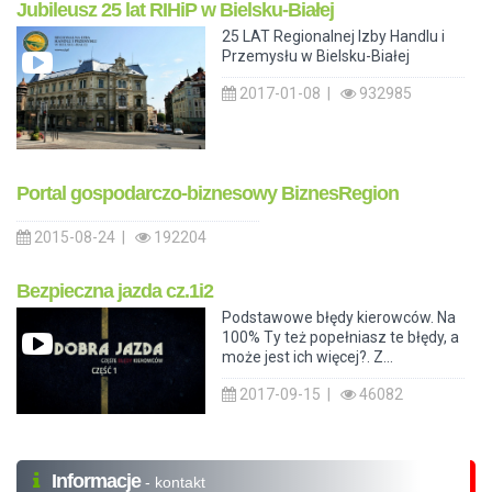
Jubileusz 25 lat RIHiP w Bielsku-Białej
25 LAT Regionalnej Izby Handlu i
Przemysłu w Bielsku-Białej
2017-01-08 |
932985
Portal gospodarczo-biznesowy BiznesRegion
2015-08-24 |
192204
Bezpieczna jazda cz.1i2
Podstawowe błędy kierowców. Na
100% Ty też popełniasz te błędy, a
może jest ich więcej?. Z...
2017-09-15 |
46082
Informacje
- kontakt