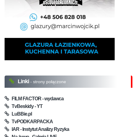
Linki
- strony połączone
FILM FACTOR - wydawca
TvBeskidy - YT
LuBBie.pl
TvPODKARPACKA
IAR - Instytut Analizy Ryzyka
Na żywo - Galeria LIVE