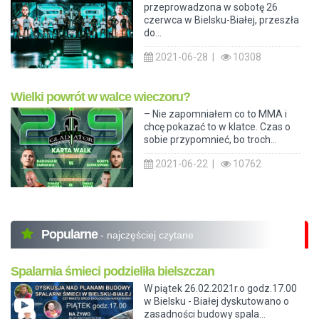
przeprowadzona w sobotę 26
czerwca w Bielsku-Białej, przeszła
do...
2021-06-28 |
10308
Wielki powrót w walce wieczoru?
– Nie zapomniałem co to MMA i
chcę pokazać to w klatce. Czas o
sobie przypomnieć, bo troch...
2021-06-22 |
10762
Popularne
- najczęściej czytane
Spalarnia śmieci podzieliła bielszczan
W piątek 26.02.2021r.o godz.17.00
w Bielsku - Białej dyskutowano o
zasadności budowy spala...