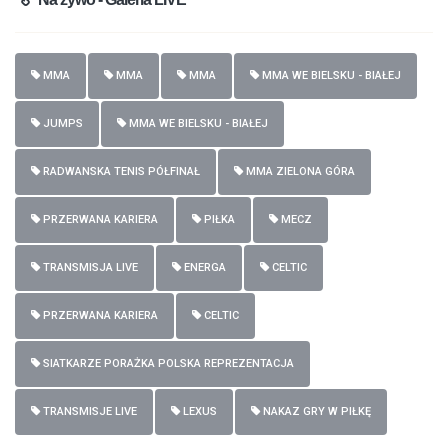
MMA
MMA
MMA
MMA WE BIELSKU - BIAŁEJ
JUMPS
MMA WE BIELSKU - BIAŁEJ
RADWANSKA TENIS PÓŁFINAŁ
MMA ZIELONA GÓRA
PRZERWANA KARIERA
PIŁKA
MECZ
TRANSMISJA LIVE
ENERGA
CELTIC
PRZERWANA KARIERA
CELTIC
SIATKARZE PORAŻKA POLSKA REPREZENTACJA
TRANSMISJE LIVE
LEXUS
NAKAZ GRY W PIŁKĘ