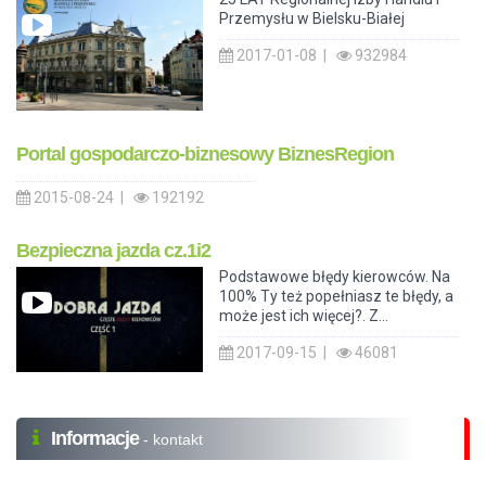
Przemysłu w Bielsku-Białej
2017-01-08 |
932984
Portal gospodarczo-biznesowy BiznesRegion
2015-08-24 |
192192
Bezpieczna jazda cz.1i2
Podstawowe błędy kierowców. Na
100% Ty też popełniasz te błędy, a
może jest ich więcej?. Z...
2017-09-15 |
46081
Informacje
- kontakt