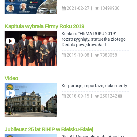
2021-02-27 |
13499930
Kapituła wybrała Firmy Roku 2019
Konkurs "FIRMA ROKU 2019"
rozstrzygnięty, statuetka złotego
Dedala powędrowała d...
2019-10-08 |
7383058
Video
Korporacje, reportaże, dokumenty
2018-09-15 |
2501242
Jubileusz 25 lat RIHiP w Bielsku-Białej
25 LAT Regionalnej Izby Handlu i