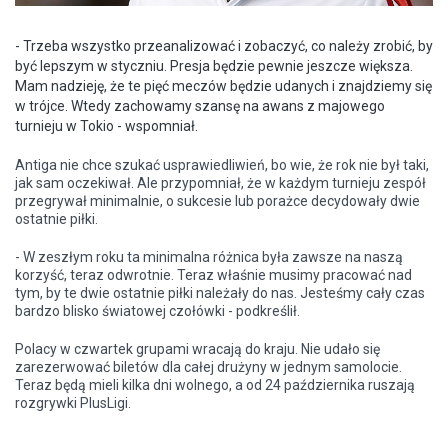
- Trzeba wszystko przeanalizować i zobaczyć, co należy zrobić, by
być lepszym w styczniu. Presja będzie pewnie jeszcze większa.
Mam nadzieję, że te pięć meczów będzie udanych i znajdziemy się
w trójce. Wtedy zachowamy szansę na awans z majowego
turnieju w Tokio - wspomniał.
Antiga nie chce szukać usprawiedliwień, bo wie, że rok nie był taki,
jak sam oczekiwał. Ale przypomniał, że w każdym turnieju zespół
przegrywał minimalnie, o sukcesie lub porażce decydowały dwie
ostatnie piłki.
- W zeszłym roku ta minimalna różnica była zawsze na naszą
korzyść, teraz odwrotnie. Teraz właśnie musimy pracować nad
tym, by te dwie ostatnie piłki należały do nas. Jesteśmy cały czas
bardzo blisko światowej czołówki - podkreślił.
Polacy w czwartek grupami wracają do kraju. Nie udało się
zarezerwować biletów dla całej drużyny w jednym samolocie.
Teraz będą mieli kilka dni wolnego, a od 24 października ruszają
rozgrywki PlusLigi.