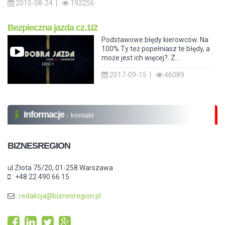
2015-08-24 |
192256
Bezpieczna jazda cz.1i2
Podstawowe błędy kierowców. Na
100% Ty też popełniasz te błędy, a
może jest ich więcej?. Z...
2017-09-15 |
46089
Informacje
- kontakt
BIZNESREGION
ul.Złota 75/20, 01-258 Warszawa
: +48 22 490 66 15
:
redakcja@biznesregion.pl