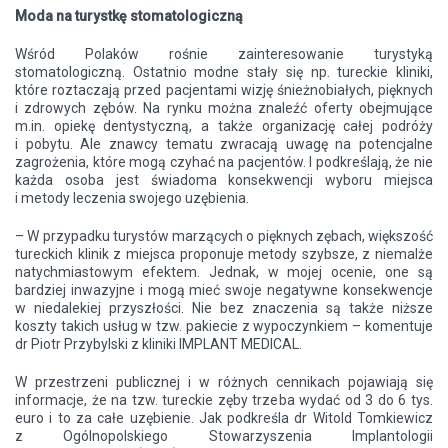
Moda na turystkę stomatologiczną
Wśród Polaków rośnie zainteresowanie turystyką
stomatologiczną. Ostatnio modne stały się np. tureckie kliniki,
które roztaczają przed pacjentami wizję śnieżnobiałych, pięknych
i zdrowych zębów. Na rynku można znaleźć oferty obejmujące
m.in. opiekę dentystyczną, a także organizację całej podróży
i pobytu. Ale znawcy tematu zwracają uwagę na potencjalne
zagrożenia, które mogą czyhać na pacjentów. I podkreślają, że nie
każda osoba jest świadoma konsekwencji wyboru miejsca
i metody leczenia swojego uzębienia.
– W przypadku turystów marzących o pięknych zębach, większość
tureckich klinik z miejsca proponuje metody szybsze, z niemalże
natychmiastowym efektem. Jednak, w mojej ocenie, one są
bardziej inwazyjne i mogą mieć swoje negatywne konsekwencje
w niedalekiej przyszłości. Nie bez znaczenia są także niższe
koszty takich usług w tzw. pakiecie z wypoczynkiem – komentuje
dr Piotr Przybylski z kliniki IMPLANT MEDICAL.
W przestrzeni publicznej i w różnych cennikach pojawiają się
informacje, że na tzw. tureckie zęby trzeba wydać od 3 do 6 tys.
euro i to za całe uzębienie. Jak podkreśla dr Witold Tomkiewicz
z Ogólnopolskiego Stowarzyszenia Implantologii