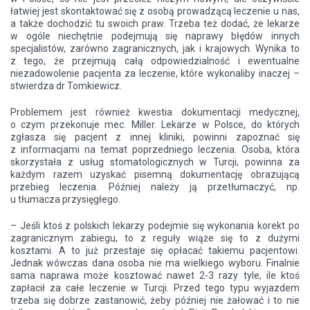
łatwiej jest skontaktować się z osobą prowadzącą leczenie u nas,
a także dochodzić tu swoich praw. Trzeba też dodać, że lekarze
w ogóle niechętnie podejmują się naprawy błędów innych
specjalistów, zarówno zagranicznych, jak i krajowych. Wynika to
z tego, że przejmują całą odpowiedzialność i ewentualne
niezadowolenie pacjenta za leczenie, które wykonaliby inaczej –
stwierdza dr Tomkiewicz.
Problemem jest również kwestia dokumentacji medycznej,
o czym przekonuje mec. Miller. Lekarze w Polsce, do których
zgłasza się pacjent z innej kliniki, powinni zapoznać się
z informacjami na temat poprzedniego leczenia. Osoba, która
skorzystała z usług stomatologicznych w Turcji, powinna za
każdym razem uzyskać pisemną dokumentację obrazującą
przebieg leczenia. Później należy ją przetłumaczyć, np.
u tłumacza przysięgłego.
– Jeśli ktoś z polskich lekarzy podejmie się wykonania korekt po
zagranicznym zabiegu, to z reguły wiąże się to z dużymi
kosztami. A to już przestaje się opłacać takiemu pacjentowi.
Jednak wówczas dana osoba nie ma wielkiego wyboru. Finalnie
sama naprawa może kosztować nawet 2-3 razy tyle, ile ktoś
zapłacił za całe leczenie w Turcji. Przed tego typu wyjazdem
trzeba się dobrze zastanowić, żeby później nie żałować i to nie