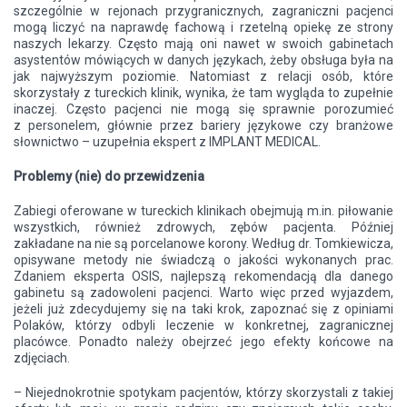
szczególnie w rejonach przygranicznych, zagraniczni pacjenci
mogą liczyć na naprawdę fachową i rzetelną opiekę ze strony
naszych lekarzy. Często mają oni nawet w swoich gabinetach
asystentów mówiących w danych językach, żeby obsługa była na
jak najwyższym poziomie. Natomiast z relacji osób, które
skorzystały z tureckich klinik, wynika, że tam wygląda to zupełnie
inaczej. Często pacjenci nie mogą się sprawnie porozumieć
z personelem, głównie przez bariery językowe czy branżowe
słownictwo – uzupełnia ekspert z IMPLANT MEDICAL.
Problemy (nie) do przewidzenia
Zabiegi oferowane w tureckich klinikach obejmują m.in. piłowanie
wszystkich, również zdrowych, zębów pacjenta. Później
zakładane na nie są porcelanowe korony. Według dr. Tomkiewicza,
opisywane metody nie świadczą o jakości wykonanych prac.
Zdaniem eksperta OSIS, najlepszą rekomendacją dla danego
gabinetu są zadowoleni pacjenci. Warto więc przed wyjazdem,
jeżeli już zdecydujemy się na taki krok, zapoznać się z opiniami
Polaków, którzy odbyli leczenie w konkretnej, zagranicznej
placówce. Ponadto należy obejrzeć jego efekty końcowe na
zdjęciach.
– Niejednokrotnie spotykam pacjentów, którzy skorzystali z takiej