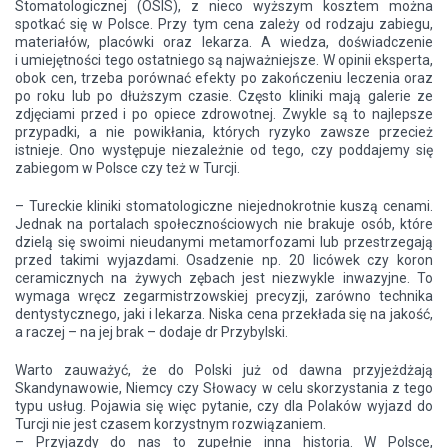
Stomatologicznej (OSIS), z nieco wyższym kosztem można
spotkać się w Polsce. Przy tym cena zależy od rodzaju zabiegu,
materiałów, placówki oraz lekarza. A wiedza, doświadczenie
i umiejętności tego ostatniego są najważniejsze. W opinii eksperta,
obok cen, trzeba porównać efekty po zakończeniu leczenia oraz
po roku lub po dłuższym czasie. Często kliniki mają galerie ze
zdjęciami przed i po opiece zdrowotnej. Zwykle są to najlepsze
przypadki, a nie powikłania, których ryzyko zawsze przecież
istnieje. Ono występuje niezależnie od tego, czy poddajemy się
zabiegom w Polsce czy też w Turcji.
– Tureckie kliniki stomatologiczne niejednokrotnie kuszą cenami.
Jednak na portalach społecznościowych nie brakuje osób, które
dzielą się swoimi nieudanymi metamorfozami lub przestrzegają
przed takimi wyjazdami. Osadzenie np. 20 licówek czy koron
ceramicznych na żywych zębach jest niezwykle inwazyjne. To
wymaga wręcz zegarmistrzowskiej precyzji, zarówno technika
dentystycznego, jaki i lekarza. Niska cena przekłada się na jakość,
a raczej – na jej brak – dodaje dr Przybylski.
Warto zauważyć, że do Polski już od dawna przyjeżdżają
Skandynawowie, Niemcy czy Słowacy w celu skorzystania z tego
typu usług. Pojawia się więc pytanie, czy dla Polaków wyjazd do
Turcji nie jest czasem korzystnym rozwiązaniem.
– Przyjazdy do nas to zupełnie inna historia. W Polsce,