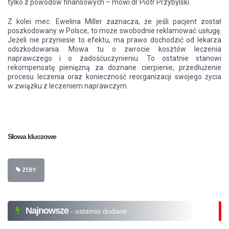
tylko z powodów finansowych – mówi dr Piotr Przybylski.
Z kolei mec. Ewelina Miller zaznacza, że jeśli pacjent został
poszkodowany w Polsce, to może swobodnie reklamować usługę.
Jeżeli nie przyniesie to efektu, ma prawo dochodzić od lekarza
odszkodowania. Mowa tu o zwrocie kosztów leczenia
naprawczego i o zadośćuczynieniu. To ostatnie stanowi
rekompensatę pieniężną za doznane cierpienie, przedłużenie
procesu leczenia oraz konieczność reorganizacji swojego życia
w związku z leczeniem naprawczym.
Słowa kluczowe
ZEBY
Najnowsze
- ostatnio dodane