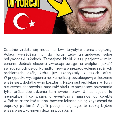
Ostatnio zrobiła się moda na tzw. turystykę stomatologiczną.
Polacy wyjeżdżają np. do Turcji, żeby zafundować sobie
hollywoodzki uśmiech. Tamtejsze kliniki kuszą pacjentów m.in.
cenami. Jednak eksperci zwracają uwagę na wątpliwą jakość
świadczonych usług. Ponadto mówią o niezadowoleniu i różnych
problemach osób, które już skorzystały z takich ofert.
W przypadku wystąpienia np. komplikacji pozabiegowych leczenie
wiąże się z dodatkowymi kosztami. Natomiast jeśli lekarz w Turcji
nie zechce dobrowolnie naprawić błędu, to pacjentowi pozostanie
tylko próba dochodzenia tam swoich praw. U nas będzie to
niemożliwe. I co ważne, o ewentualną naprawę lub korektę
w Polsce może być trudno, bowiem lekarze nie są zbyt chętni do
poprawy po kimś. A jeśli podejmą się tego, to raczej będzie
wiązało się z kolejnymi dużymi wydatkami.