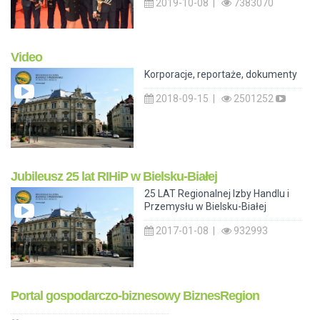
2019-10-08 |
7383070
Video
Korporacje, reportaże, dokumenty
2018-09-15 |
2501252
Jubileusz 25 lat RIHiP w Bielsku-Białej
25 LAT Regionalnej Izby Handlu i
Przemysłu w Bielsku-Białej
2017-01-08 |
932993
Portal gospodarczo-biznesowy BiznesRegion