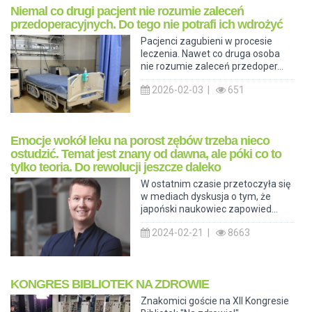
Niemal co drugi pacjent nie rozumie zaleceń
przedoperacyjnych. Do tego nie potrafi ich wdrożyć
Pacjenci zagubieni w procesie
leczenia. Nawet co druga osoba
nie rozumie zaleceń przedoper...
2026-02-03 |
651
Emocje wokół leku na porost zębów trzeba nieco
ostudzić. Temat jest znany od dawna, ale póki co to
tylko teoria. Do rewolucji jeszcze daleko
W ostatnim czasie przetoczyła się
w mediach dyskusja o tym, że
japoński naukowiec zapowied...
2024-02-21 |
8663
KONGRES BIBLIOTEK NA ZDROWIE
Znakomici goście na XII Kongresie