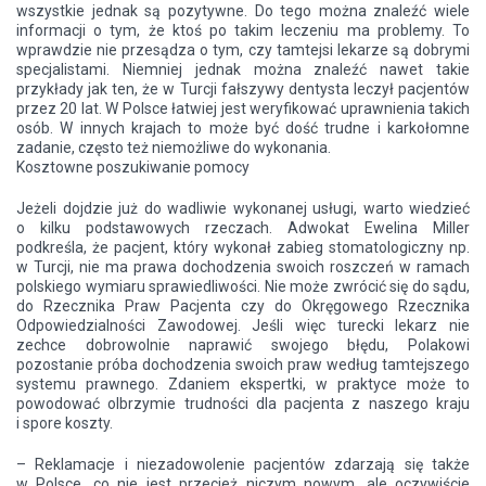
wszystkie jednak są pozytywne. Do tego można znaleźć wiele
informacji o tym, że ktoś po takim leczeniu ma problemy. To
wprawdzie nie przesądza o tym, czy tamtejsi lekarze są dobrymi
specjalistami. Niemniej jednak można znaleźć nawet takie
przykłady jak ten, że w Turcji fałszywy dentysta leczył pacjentów
przez 20 lat. W Polsce łatwiej jest weryfikować uprawnienia takich
osób. W innych krajach to może być dość trudne i karkołomne
zadanie, często też niemożliwe do wykonania.
Kosztowne poszukiwanie pomocy
Jeżeli dojdzie już do wadliwie wykonanej usługi, warto wiedzieć
o kilku podstawowych rzeczach. Adwokat Ewelina Miller
podkreśla, że pacjent, który wykonał zabieg stomatologiczny np.
w Turcji, nie ma prawa dochodzenia swoich roszczeń w ramach
polskiego wymiaru sprawiedliwości. Nie może zwrócić się do sądu,
do Rzecznika Praw Pacjenta czy do Okręgowego Rzecznika
Odpowiedzialności Zawodowej. Jeśli więc turecki lekarz nie
zechce dobrowolnie naprawić swojego błędu, Polakowi
pozostanie próba dochodzenia swoich praw według tamtejszego
systemu prawnego. Zdaniem ekspertki, w praktyce może to
powodować olbrzymie trudności dla pacjenta z naszego kraju
i spore koszty.
– Reklamacje i niezadowolenie pacjentów zdarzają się także
w Polsce, co nie jest przecież niczym nowym, ale oczywiście