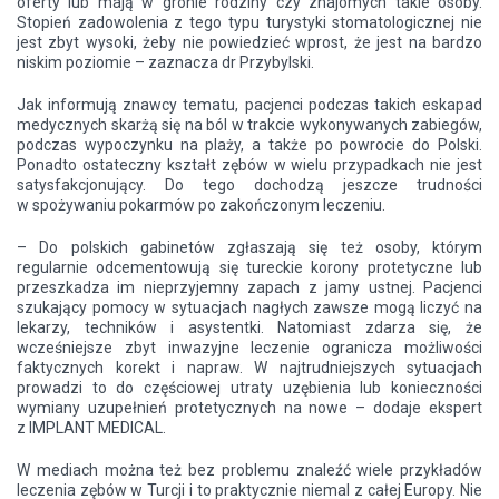
oferty lub mają w gronie rodziny czy znajomych takie osoby.
Stopień zadowolenia z tego typu turystyki stomatologicznej nie
jest zbyt wysoki, żeby nie powiedzieć wprost, że jest na bardzo
niskim poziomie – zaznacza dr Przybylski.
Jak informują znawcy tematu, pacjenci podczas takich eskapad
medycznych skarżą się na ból w trakcie wykonywanych zabiegów,
podczas wypoczynku na plaży, a także po powrocie do Polski.
Ponadto ostateczny kształt zębów w wielu przypadkach nie jest
satysfakcjonujący. Do tego dochodzą jeszcze trudności
w spożywaniu pokarmów po zakończonym leczeniu.
– Do polskich gabinetów zgłaszają się też osoby, którym
regularnie odcementowują się tureckie korony protetyczne lub
przeszkadza im nieprzyjemny zapach z jamy ustnej. Pacjenci
szukający pomocy w sytuacjach nagłych zawsze mogą liczyć na
lekarzy, techników i asystentki. Natomiast zdarza się, że
wcześniejsze zbyt inwazyjne leczenie ogranicza możliwości
faktycznych korekt i napraw. W najtrudniejszych sytuacjach
prowadzi to do częściowej utraty uzębienia lub konieczności
wymiany uzupełnień protetycznych na nowe – dodaje ekspert
z IMPLANT MEDICAL.
W mediach można też bez problemu znaleźć wiele przykładów
leczenia zębów w Turcji i to praktycznie niemal z całej Europy. Nie