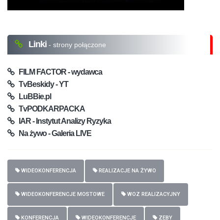
Linki
- strony połączone
FILM FACTOR - wydawca
TvBeskidy - YT
LuBBie.pl
TvPODKARPACKA
IAR - Instytut Analizy Ryzyka
Na żywo - Galeria LIVE
WIDEOKONFERENCJA
REALIZACJE NA ŻYWO
WIDEOKONFERENCJE MOSTOWE
WOZ REALIZACYJNY
KONFERENCJA
WIDEOKONFERENCJE
ZEBY