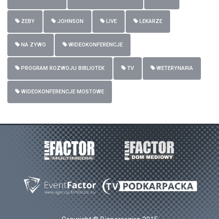
ZEBY
JOHNSON
LIVE
LEKARZE
NA ZYWO
WIDEOKONFERENCJE
PROGRAM ROZWOJU BIBLIOTEK
TV
WETERYNARIA
WIDEOKONFERENCJE MOSTOWE