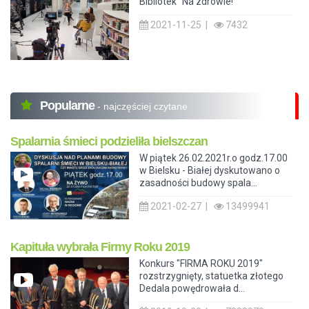
Bibliotek "Na zdrowie!"
2021-11-25 |
7432
Popularne
- najczęściej czytane
Spalarnia śmieci podzieliła bielszczan
W piątek 26.02.2021r.o godz.17.00
w Bielsku - Białej dyskutowano o
zasadności budowy spala...
2021-02-27 |
13499941
Kapituła wybrała Firmy Roku 2019
Konkurs "FIRMA ROKU 2019"
rozstrzygnięty, statuetka złotego
Dedala powędrowała d...