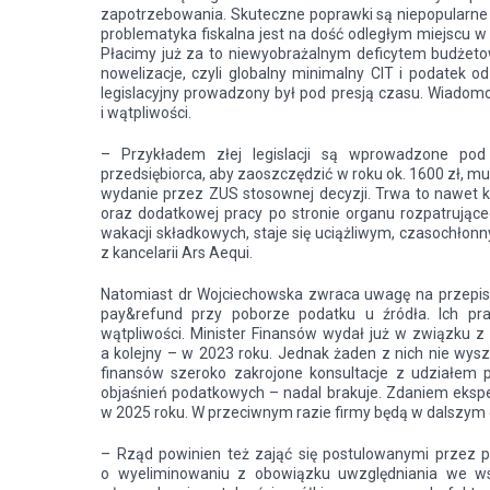
zapotrzebowania. Skuteczne poprawki są niepopularne
problematyka fiskalna jest na dość odległym miejscu w 
Płacimy już za to niewyobrażalnym deficytem budżet
nowelizacje, czyli globalny minimalny CIT i podatek 
legislacyjny prowadzony był pod presją czasu. Wiadomo 
i wątpliwości.
– Przykładem złej legislacji są wprowadzone pod 
przedsiębiorca, aby zaoszczędzić w roku ok. 1600 zł, mu
wydanie przez ZUS stosownej decyzji. Trwa to nawet ki
oraz dodatkowej pracy po stronie organu rozpatrująceg
wakacji składkowych, staje się uciążliwym, czasochł
z kancelarii Ars Aequi.
Natomiast dr Wojciechowska zwraca uwagę na przepis
pay&refund przy poborze podatku u źródła. Ich pra
wątpliwości. Minister Finansów wydał już w związku z
a kolejny – w 2023 roku. Jednak żaden z nich nie wysz
finansów szeroko zakrojone konsultacje z udziałem p
objaśnień podatkowych – nadal brakuje. Zdaniem eksper
w 2025 roku. W przeciwnym razie firmy będą w dalszym c
– Rząd powinien też zająć się postulowanymi przez pr
o wyeliminowaniu z obowiązku uwzględniania we w