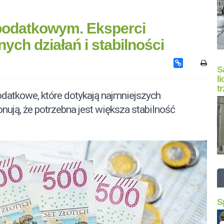
podatkowym. Eksperci
ych działań i stabilności
S
l
t
datkowe, które dotykają najmniejszych
nują, że potrzebna jest większa stabilność
S