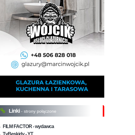
Linki
- strony połączone
FILM FACTOR - wydawca
TvBeskidy - YT