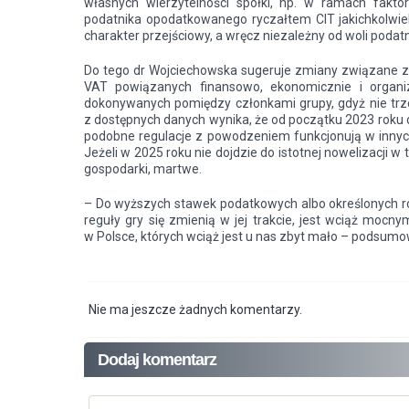
własnych wierzytelności spółki, np. w ramach fakt
podatnika opodatkowanego ryczałtem CIT jakichkolwiek
charakter przejściowy, a wręcz niezależny od woli podat
Do tego dr Wojciechowska sugeruje zmiany związane z
VAT powiązanych finansowo, ekonomicznie i organiz
dokonywanych pomiędzy członkami grupy, gdyż nie tr
z dostępnych danych wynika, że od początku 2023 roku 
podobne regulacje z powodzeniem funkcjonują w innych k
Jeżeli w 2025 roku nie dojdzie do istotnej nowelizacji w
gospodarki, martwe.
– Do wyższych stawek podatkowych albo określonych roz
reguły gry się zmienią w jej trakcie, jest wciąż moc
w Polsce, których wciąż jest u nas zbyt mało – podsumo
Nie ma jeszcze żadnych komentarzy.
Dodaj komentarz