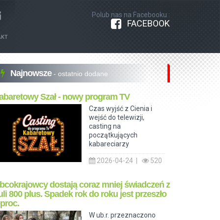
Polub nas na Facebooku :
FACEBOOK
AKT
Najnowsze
- ostatnio dodane
abaretowy Szał - nowy program TV
Czas wyjść z Cienia i
wejść do telewizji,
casting na
początkujących
kabareciarzy
2026-04-24 |
520
bcokrajowcy dostają coraz mniej świadczeń z
uli 800 plus. Spadek rok do roku jest przeszło
-proc.
W ub.r. przeznaczono