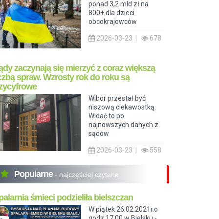
ponad 3,2 mld zł na
800+ dla dzieci
obcokrajowców
2026-03-23 |
678
ądy zaczynają się mierzyć z coraz większą
iczbą spraw. Wzrosty rok do roku są
rzycyfrowe
Wibor przestał być
niszową ciekawostką.
Widać to po
najnowszych danych z
sądów
2026-03-23 |
558
Popularne
- najczęściej czytane
palarnia śmieci podzieliła bielszczan
W piątek 26.02.2021r.o
godz.17.00 w Bielsku -