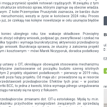
 i mogą przynieść spadek notowań rządzących. W związku z tym
strukturze istotności spraw, którymi zajmuje się obecnie władza.
owym. Z kolei Przemysław Pruszyński zaznacza, że bardzo duże
od nieruchomości, weszły w życie w końcówce 2024 roku. Proces
już, że czekają nas kolejne nowelizacje w celu usunięcia błędów
koniec ubiegłego roku tzw. wakacje składkowe. Przeciętny
B
si złożyć odrębny wniosek, podpisać go, zweryfikować i czekać na
lka tygodni i wymaga biurokratycznej aktywności przedsiębiorcy
ul
o wniosek. Biurokracja sprawia, że słuszny z założenia projekt
onnym i kosztownym – mówi Marek Niczyporuk, doradca podatkowy
y ustawy o CIT, określające obowiązek stosowania mechanizmu
ktyczne zastosowanie od początku budziło szereg istotnych
 tym 2 projekty objaśnień podatkowych – pierwszy w 2019 roku,
edł poza fazę projektu. Od maja ub.r. prowadzone są w resorcie
rzedstawicieli przedsiębiorców. Efektów tych prac – w postaci
tki BCC, to jedna z kwestii, która wymaga pilnego uregulowania
r
iągu narażały się na spory z fiskusem.
zedsiębiorców zmianami dot. CIT-u estońskiego. Myślę tu m.in.
skaźniku przychodów wynagrodzeń związanych ze sprzedażą