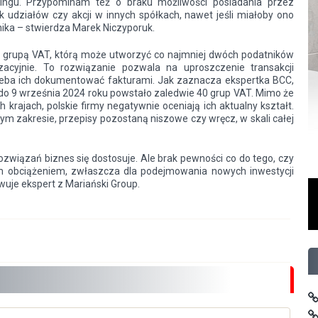
oringu. Przypominam też o braku możliwości posiadania przez
 udziałów czy akcji w innych spółkach, nawet jeśli miałoby ono
nika – stwierdza Marek Niczyporuk.
 grupą VAT, którą może utworzyć co najmniej dwóch podatników
acyjnie. To rozwiązanie pozwala na uproszczenie transakcji
zeba ich dokumentować fakturami. Jak zaznacza ekspertka BCC,
do 9 września 2024 roku powstało zaledwie 40 grup VAT. Mimo że
rajach, polskie firmy negatywnie oceniają ich aktualny kształt.
 tym zakresie, przepisy pozostaną niszowe czy wręcz, w skali całej
wiązań biznes się dostosuje. Ale brak pewności co do tego, czy
nym obciążeniem, zwłaszcza dla podejmowania nowych inwestycji
wuje ekspert z Mariański Group.