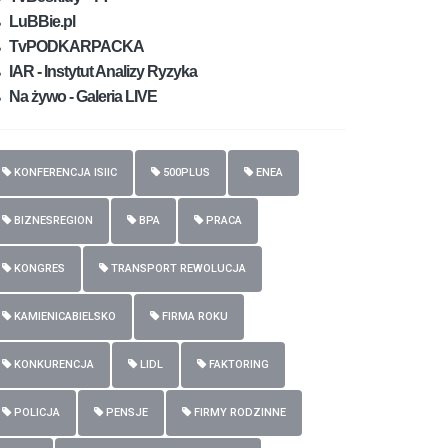
LuBBie.pl
TvPODKARPACKA
IAR - Instytut Analizy Ryzyka
Na żywo - Galeria LIVE
KONFERENCJA ISIIC
500PLUS
ENEA
BIZNESREGION
BPA
PRACA
KONGRES
TRANSPORT REWOLUCJA
KAMIENICABIELSKO
FIRMA ROKU
KONKURENCJA
LIDL
FAKTORING
POLICJA
PENSJE
FIRMY RODZINNE