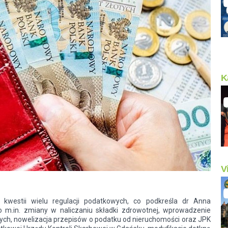
K
V
westii wielu regulacji podatkowych, co podkreśla dr Anna
o m.in. zmiany w naliczaniu składki zdrowotnej, wprowadzenie
ych, nowelizacja przepisów o podatku od nieruchomości oraz JPK