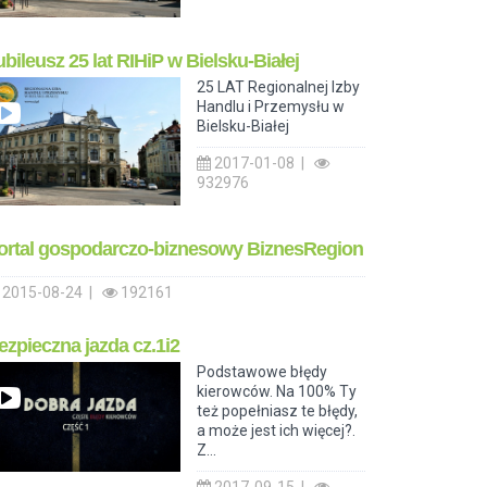
ubileusz 25 lat RIHiP w Bielsku-Białej
25 LAT Regionalnej Izby
Handlu i Przemysłu w
Bielsku-Białej
2017-01-08 |
932976
ortal gospodarczo-biznesowy BiznesRegion
2015-08-24 |
192161
ezpieczna jazda cz.1i2
Podstawowe błędy
kierowców. Na 100% Ty
też popełniasz te błędy,
a może jest ich więcej?.
Z...