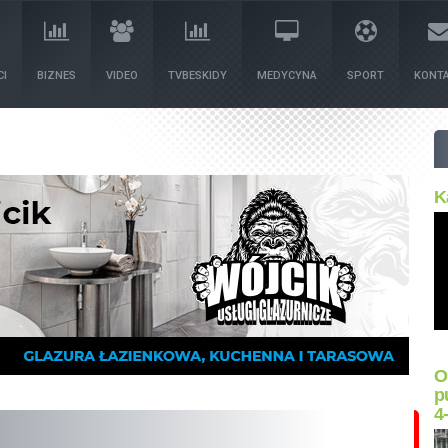
I
BIZNES
VIDEO
TVBESKIDY
MEDYCYNA
SPORT
KONT
K
O
p
4