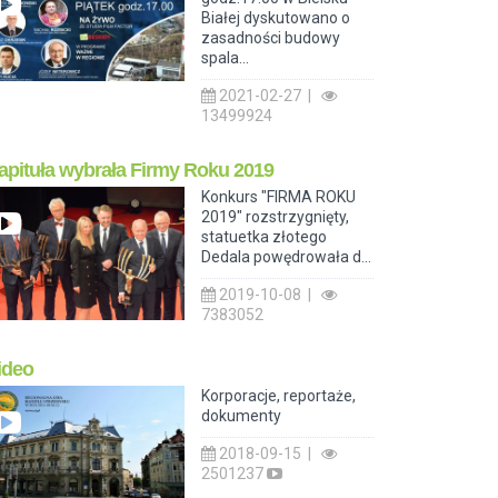
Białej dyskutowano o
zasadności budowy
spala...
2021-02-27 |
13499924
apituła wybrała Firmy Roku 2019
Konkurs "FIRMA ROKU
2019" rozstrzygnięty,
statuetka złotego
Dedala powędrowała d...
2019-10-08 |
7383052
ideo
Korporacje, reportaże,
dokumenty
2018-09-15 |
2501237