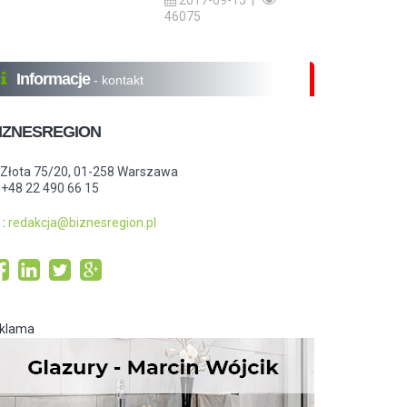
2017-09-15 |
46075
Informacje
- kontakt
IZNESREGION
.Złota 75/20, 01-258 Warszawa
: +48 22 490 66 15
:
redakcja@biznesregion.pl
eklama