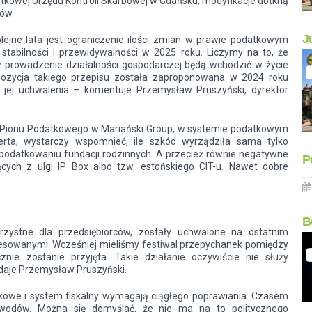
datkowej Urzędu Kontroli Skarbowej w Gdańsku, modyfikacje dotkną
ków.
J
jne lata jest ograniczenie ilości zmian w prawie podatkowym
stabilności i przewidywalności w 2025 roku. Liczymy na to, że
 prowadzenie działalności gospodarczej będą wchodzić w życie
opozycja takiego przepisu została zaproponowana w 2024 roku
ę jej uchwalenia – komentuje Przemysław Pruszyński, dyrektor
or Pionu Podatkowego w Mariański Group, w systemie podatkowym
perta, wystarczy wspomnieć, ile szkód wyrządziła sama tylko
podatkowaniu fundacji rodzinnych. A przecież równie negatywne
P
cych z ulgi IP Box albo tzw. estońskiego CIT-u. Nawet dobre
B
zystne dla przedsiębiorców, zostały uchwalone na ostatnim
eresowanymi. Wcześniej mieliśmy festiwal przepychanek pomiędzy
znie zostanie przyjęta. Takie działanie oczywiście nie służy
odaje Przemysław Pruszyński.
tkowe i system fiskalny wymagają ciągłego poprawiania. Czasem
owodów. Można się domyślać, że nie ma na to politycznego