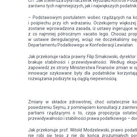
CIT. Jak stwierdza była naczelnik Wydziału Kontroli Po
zarówno tych najmniejszych, jak i największych podatni
– Podstawowym postulatem wobec rządzących na kole
i pośpiechu przy ich wdrażaniu. Oczekujemy większej 
zostanie wprowadzona zasada, iż ustawy ingerujące w
z co najmniej półrocznym vacatio legis. Chociaż pr
w ustawie deregulacyjnej, wciąż nie doczekaliśmy si
Departamentu Podatkowego w Konfederacji Lewiatan.
Jak przekonuje radca prawny Filip Smakowski, dyrekt
brakuje stabilności i przewidywalności. Według eks
zapowiedź ze strony Ministerstwa Finansów zmian w o
innowacje szykowane były dla podatników korzystają
rozwiązania podszyte są ciągłą niepewnością.
Zmiany w składce zdrowotnej, choć ostatecznie kor
posiedzeniu Sejmu, z pominięciem konsultacji z zaint
partiami rządzącymi o to, czyja propozycja ostatec
przewidywalności i stabilności prawa podatkowego – d
Jak przekonuje prof. Witold Modzelewski, prawo poda
nie robi się tego z nie do końca zrozumiałych p