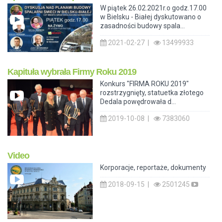
W piątek 26.02.2021r.o godz.17.00
w Bielsku - Białej dyskutowano o
zasadności budowy spala...
2021-02-27 |
13499933
Kapituła wybrała Firmy Roku 2019
Konkurs "FIRMA ROKU 2019"
rozstrzygnięty, statuetka złotego
Dedala powędrowała d...
2019-10-08 |
7383060
Video
Korporacje, reportaże, dokumenty
2018-09-15 |
2501245