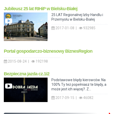
Jubileusz 25 lat RIHiP w Bielsku-Białej
25 LAT Regionalnej Izby Handlu i
Przemysłu w Bielsku-Białej
2017-01-08 |
932985
Portal gospodarczo-biznesowy BiznesRegion
2015-08-24 |
192198
Bezpieczna jazda cz.1i2
Podstawowe błędy kierowców. Na
100% Ty też popełniasz te błędy, a
może jest ich więcej?. Z...
2017-09-15 |
46082