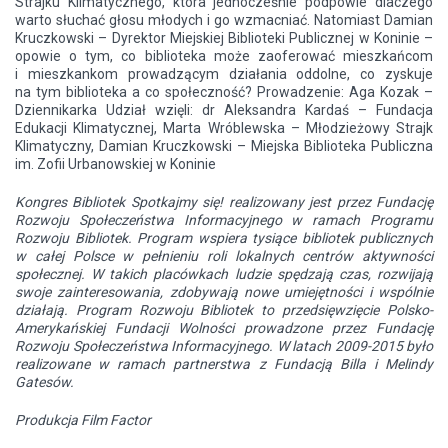
Strajku Klimatycznego, która jednocześnie podpowie dlaczego
warto słuchać głosu młodych i go wzmacniać. Natomiast Damian
Kruczkowski – Dyrektor Miejskiej Biblioteki Publicznej w Koninie –
opowie o tym, co biblioteka może zaoferować mieszkańcom
i mieszkankom prowadzącym działania oddolne, co zyskuje
na tym biblioteka a co społeczność? Prowadzenie: Aga Kozak –
Dziennikarka Udział wzięli: dr Aleksandra Kardaś – Fundacja
Edukacji Klimatycznej, Marta Wróblewska – Młodzieżowy Strajk
Klimatyczny, Damian Kruczkowski – Miejska Biblioteka Publiczna
im. Zofii Urbanowskiej w Koninie
Kongres Bibliotek Spotkajmy się! realizowany jest przez Fundację
Rozwoju Społeczeństwa Informacyjnego w ramach Programu
Rozwoju Bibliotek. Program wspiera tysiące bibliotek publicznych
w całej Polsce w pełnieniu roli lokalnych centrów aktywności
społecznej. W takich placówkach ludzie spędzają czas, rozwijają
swoje zainteresowania, zdobywają nowe umiejętności i wspólnie
działają. Program Rozwoju Bibliotek to przedsięwzięcie Polsko-
Amerykańskiej Fundacji Wolności prowadzone przez Fundację
Rozwoju Społeczeństwa Informacyjnego. W latach 2009-2015 było
realizowane w ramach partnerstwa z Fundacją Billa i Melindy
Gatesów.
Produkcja Film Factor