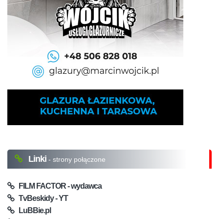
Linki
- strony połączone
FILM FACTOR - wydawca
TvBeskidy - YT
LuBBie.pl