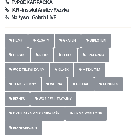
TvPODKARPACKA
IAR - Instytut Analizy Ryzyka
Na żywo - Galeria LIVE
FILMY
REGATY
GRAFEN
BIBLOTEKI
LEKSUS
RIHIP
LEXUS
SPALARNIA
WÓZ TELEWIZYJNY
SLASK
METAL TIM
TENIS ZIEMNY
WOJNA
GLOBAL
KONGRES
BIZNES
WÓZ REALIZACYJNY
DZIESIATKA RZECZNIKA MŚP
FIRMA ROKU 2018
BIZNESREGION