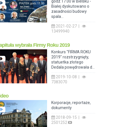
godz.17.00 w Bielsku -
Białej dyskutowano o
zasadności budowy
spala...
2021-02-27 |
13499940
apituła wybrała Firmy Roku 2019
Konkurs "FIRMA ROKU
2019" rozstrzygnięty,
statuetka złotego
Dedala powędrowała d...
2019-10-08 |
7383070
ideo
Korporacje, reportaże,
dokumenty
2018-09-15 |
2501252