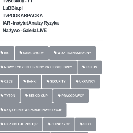
TvBeskidy - YT
LuBBie.pl
TvPODKARPACKA
IAR - Instytut Analizy Ryzyka
Na żywo - Galeria LIVE
BIG
SAMOCHODY
WOZ TRANSMISYJNY
NOWY TYDZIEN TERMINY PRZEDSIĘBIORCY
FISKUS
CZESI
BANKI
SECURITY
UKRAINCY
TYTON
BESKID CUP
PRACODAWCY
RZĄD FIRMY WSPARCIE INWESTYCJE
PKP KOLEJE POSTĘP
CHINCZYCY
SIECI