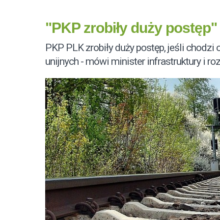
"PKP zrobiły duży postęp"
PKP PLK zrobiły duży postęp, jeśli chodzi 
unijnych - mówi minister infrastruktury i r