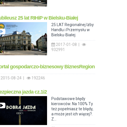
ubileusz 25 lat RIHiP w Bielsku-Białej
25 LAT Regionalnej Izby
Handlu i Przemysłu w
Bielsku-Białej
2017-01-08 |
932991
ortal gospodarczo-biznesowy BiznesRegion
2015-08-24 |
192246
ezpieczna jazda cz.1i2
Podstawowe błędy
kierowców. Na 100% Ty
też popełniasz te błędy,
a może jest ich więcej?.
Z...