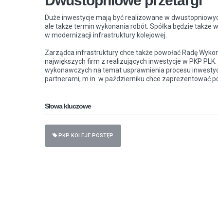
Dwustopniowe przetargi
Duże inwestycje mają być realizowane w dwustopniowych
ale także termin wykonania robót. Spółka będzie także
w modernizacji infrastruktury kolejowej.
Zarządca infrastruktury chce także powołać Radę Wykon
największych firm z realizujących inwestycje w PKP PLK
wykonawczych na temat usprawnienia procesu inwestycy
partnerami, m.in. w październiku chce zaprezentować po
Słowa kluczowe
PKP KOLEJE POSTĘP