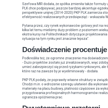
Szefowa MIR dodała, że spółka zmieniła także formuły
PLK chce podpisywać, jeszcze bardziej akcentuje egzek
perspektywie unijnej (2014-2020) PKP PLK zamierza 
efektywność realizowanych przedsięwzięć - wskazała W
Pytana przez, czy rynek wykonawców gotowy jest na real
kilka lat temu mieliśmy duży problem z poziomem wieku
ekstra kursy na Politechnikach dotyczące projektowania 
sytuacja na tym rynku jest znacznie lepsza".
Doświadczenie procentuje
Podkreśliła też, że ogromne znaczenie ma doświadczenie 
- Dużo projektów zostało już zrealizowanych, więc zdob
umieć zabezpieczyć się przed ryzykami rynkowymi, ale t
które raz na zawsze by je wyeliminowały - dodała.
PKP PLK podały, że poprawiły własne struktury w związk
Chodzi m.in. o wdrożenie szeregu ułatwień dla wykonawcó
materiały na placu budowy, płatności częściowe za wyk
przygotowania profesjonalnych harmonogramów realizacj
ogranicza opóźnienia prac.