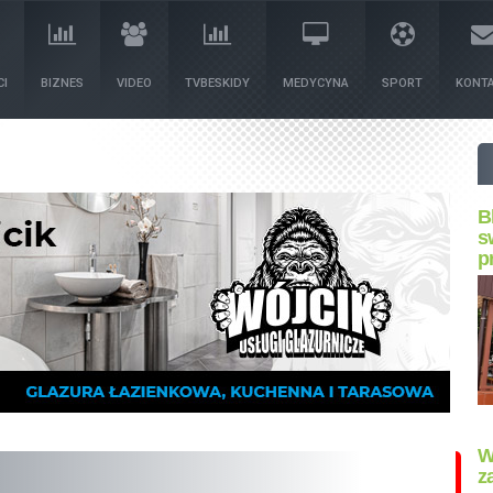
I
BIZNES
VIDEO
TVBESKIDY
MEDYCYNA
SPORT
KONT
B
s
p
W
z