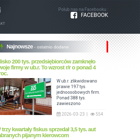
Polub nas na Facebooku :
FACEBOOK
AKT
Najnowsze
- ostatnio dodane
lisko 200 tys. przedsiębiorców zamknęło
woje firmy w ub.r. To wzrost r/r o ponad 4
roc.
W ub.r. zlikwidowano
prawie 197 tys.
jednoosobowych firm.
Ponad 388 tys.
zawieszono
2026-03-23 |
554
 trzy kwartały fiskus sprzedał 3,5 tys. aut
abranych pijanym kierowcom