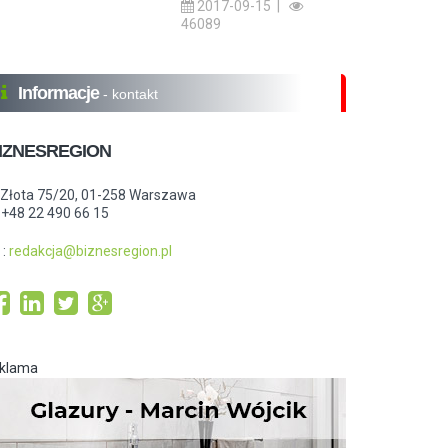
2017-09-15 |
46089
Informacje
- kontakt
IZNESREGION
.Złota 75/20, 01-258 Warszawa
: +48 22 490 66 15
:
redakcja@biznesregion.pl
eklama