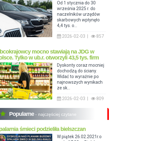
Od 1 stycznia do 30
września 2025 r. do
naczelników urzędów
skarbowych wpłynęło
4,4 tys. o...
2026-02-03 |
857
bcokrajowcy mocno stawiają na JDG w
olsce. Tylko w ub.r. otworzyli 43,5 tys. firm
Dyskonty coraz mocniej
dochodzą do ściany.
Widać to wyraźnie po
najnowszych wynikach
ze sk...
2026-02-03 |
809
Popularne
- najczęściej czytane
palarnia śmieci podzieliła bielszczan
W piątek 26.02.2021r.o