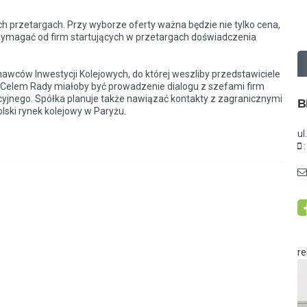
 przetargach. Przy wyborze oferty ważna będzie nie tylko cena,
 wymagać od firm startujących w przetargach doświadczenia
awców Inwestycji Kolejowych, do której weszliby przedstawiciele
. Celem Rady miałoby być prowadzenie dialogu z szefami firm
jnego. Spółka planuje także nawiązać kontakty z zagranicznymi
B
lski rynek kolejowy w Paryżu.
ul
r