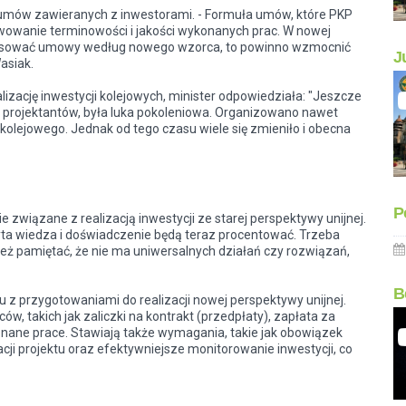
 umów zawieranych z inwestorami. - Formuła umów, które PKP
wowanie terminowości i jakości wykonanych prac. W nowej
stosować umowy według nowego wzorca, to powinno wzmocnić
J
asiak.
izację inwestycji kolejowych, minister odpowiedziała: "Jeszcze
 projektantów, była luka pokoleniowa. Organizowano nawet
kolejowego. Jednak od tego czasu wiele się zmieniło i obecna
P
związane z realizacją inwestycji ze starej perspektywy unijnej.
yta wiedza i doświadczenie będą teraz procentować. Trzeba
eż pamiętać, że nie ma uniwersalnych działań czy rozwiązań,
B
u z przygotowaniami do realizacji nowej perspektywy unijnej.
w, takich jak zaliczki na kontrakt (przedpłaty), zapłata za
onane prace. Stawiają także wymagania, takie jak obowiązek
i projektu oraz efektywniejsze monitorowanie inwestycji, co