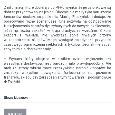
Z informacji, które docierają do PIH-u wynika, że jej członkowie są
dobrze przygotowani na jesień. Obecnie nie ma ryzyka naruszenia
łańcuchów dostaw, co podkreśla Maciej Ptaszyński. I dodaje, że
opracowano różne scenariusze. One pozwolą na dostosowanie
funkcjonowania centrów dystrybucyjnych do nowych okoliczności,
jeżeli np. liczba zakażeń w kraju drastycznie wzrośnie. Z kolei
ekspert z WARMIE nie wyobraża sobie trwałych przerw
w zaopatrzeniu sklepów. Mogą wystąpić pojedyncze przypadki
czasowego ograniczenia niektórych artykułów. Jednak nie sądzi,
żeby to miało charakter stały.
– Wybuch, który obejmie w krótkim czasie większość czy
wszystkich dostawców, jest bardzo mało prawdopodobny. Ale
atak ze strony wirusa może rzeczywiście narobić kłopotów, bo
zniszczy wszystkie powiązania funkcjonalne na poziomie
transferu, składu czy zarządzania tymi towarami – podsumowuje
dr Faliński.
Słowa kluczowe
BIELSKO