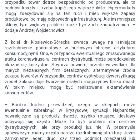
przypadku towar dotrze bezpośrednio od producenta, ale to
podnosi koszty i trzeba kupić jego większe ilości. Hipermarkety
mogą zdecydować się na ten ruch i mieć większe zapasy
produktowe, bo mają odpowiednią infrastrukturę. Ale im mniejsze
sklepy, tym większy problem może być z ich zaopatrzeniem –
dodaje Andrzej Wojciechowicz.
Z kolei dr Kłosiewicz-Górecka zwraca uwagę na istniejące
rozdrobnienie podmiotowe w hurtowym obrocie artykułami
konsumpcyjnymi. Ono, w przypadku ewentualnego zmasowanego
ataku koronawirusa w centrach dystrybucji, może paradoksalnie
okazać się korzystne. Stwarza bowiem, przede wszystkim dla
małych niezależnych firm detalicznych, alternatywne źródła
zakupu towarów. W przypadku centrów dystrybucji dywersyfikację
źródeł zakupu daje tworzenie małych magazynów blisko miast.
W takim miejscu mogą być realizowane e-zamówienia
konsumentów.
– Bardzo trudno przewidzieć, czego w sklepach może
ewentualnie zabraknąć w kryzysowej sytuacji. Najbardziej
newralgiczne są produkty świeże, szybko rotujące, dostawy
odbywają się często. Może to być problem dla centrów
dystrybucyjnych, ale przy produkcji już nie. W przemyśle
spożywczym mamy często bardzo rozdrobnioną strukturę. Jeżeli
zamkniemy jeden, drugi czy trzeci podmiot mleczarski lub