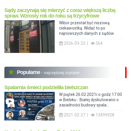
Sądy zaczynają się mierzyć z coraz większą liczbą
spraw. Wzrosty rok do roku są trzycyfrowe
Wibor przestał być niszową
ciekawostką. Widać to po
najnowszych danych z sądów
2026-03-23 |
564
Popularne
- najczęściej czytane
Spalarnia śmieci podzieliła bielszczan
W piątek 26.02.2021r.o godz.17.00
w Bielsku - Białej dyskutowano o
zasadności budowy spala...
2021-02-27 |
13499928