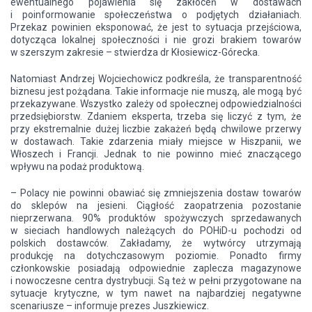
ewentualnego pojawienia się zakłóceń w dostawach
i poinformowanie społeczeństwa o podjętych działaniach.
Przekaz powinien eksponować, że jest to sytuacja przejściowa,
dotycząca lokalnej społeczności i nie grozi brakiem towarów
w szerszym zakresie – stwierdza dr Kłosiewicz-Górecka.
Natomiast Andrzej Wojciechowicz podkreśla, że transparentność
biznesu jest pożądana. Takie informacje nie muszą, ale mogą być
przekazywane. Wszystko zależy od społecznej odpowiedzialności
przedsiębiorstw. Zdaniem eksperta, trzeba się liczyć z tym, że
przy ekstremalnie dużej liczbie zakażeń będą chwilowe przerwy
w dostawach. Takie zdarzenia miały miejsce w Hiszpanii, we
Włoszech i Francji. Jednak to nie powinno mieć znaczącego
wpływu na podaż produktową.
– Polacy nie powinni obawiać się zmniejszenia dostaw towarów
do sklepów na jesieni. Ciągłość zaopatrzenia pozostanie
nieprzerwana. 90% produktów spożywczych sprzedawanych
w sieciach handlowych należących do POHiD-u pochodzi od
polskich dostawców. Zakładamy, że wytwórcy utrzymają
produkcję na dotychczasowym poziomie. Ponadto firmy
członkowskie posiadają odpowiednie zaplecza magazynowe
i nowoczesne centra dystrybucji. Są też w pełni przygotowane na
sytuacje krytyczne, w tym nawet na najbardziej negatywne
scenariusze – informuje prezes Juszkiewicz.