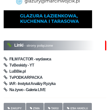
Linki
- strony połączone
FILM FACTOR - wydawca
TvBeskidy - YT
LuBBie.pl
TvPODKARPACKA
IAR - Instytut Analizy Ryzyka
Na żywo - Galeria LIVE
ZAKUPY
ZIMA
TARGI
IZBA HANDLU