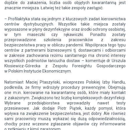
dojdzie do zakażenia, liczba osób objętych kwarantanną jest
znacznie mniejsza. Łatwiej też takie zespoły zastąpić.
– Profilaktyka stała się jednym z kluczowych zadań kierownictwa
centrów dystrybucyjnych. Wszystkie takie miejsca zostały
wyposażone w płyny dezynfekcyjne oraz środki ochrony osobistej,
w tym maseczki czy rękawiczki. Ponadto zostały
przeprowadzone szkolenia pracowników z zakresu
bezpieczeństwa pracy w obliczu pandemii. Współpraca tego typu
centrów z partnerami biznesowymi tj. dostawcami i odbiorcami
w zakresie zachowania reżimu sanitarnego ma chronić interesy
wszystkich podmiotów łańcucha dostaw – komentuje dr Urszula
Kłosiewicz-Górecka z Zespołu Foresightu Gospodarczego
w Polskim Instytucie Ekonomicznym.
Natomiast Maciej Ptaszyński, wiceprezes Polskiej Izby Handlu,
podkreśla, że firmy wdrożyły procedury prewencyjne. Obejmują
one m.in. kierowanie na kwarantannę osób, które miały kontakt
z zakażonym. Zwiększono też liczbę kompleksowych dezynfekcji.
Wybrane przedsiębiorstwa wprowadziły nawet testy
przesiewowe. Jak dodaje Piotr Piątek, każdy pomysł, która
wpływa na zwiększenie bezpieczeństwa, jest dobry. Ale również
sami pracownicy muszą wykazać się dużą odpowiedzialnością,
choćby przez wczesne zgłaszanie objawów czy informowanie
o zetknięciu z kimś zarażonym.