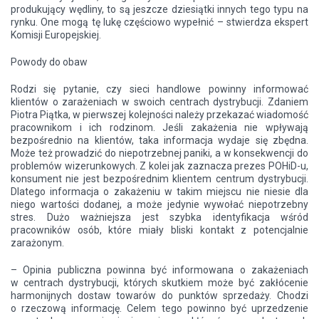
produkujący wędliny, to są jeszcze dziesiątki innych tego typu na
rynku. One mogą tę lukę częściowo wypełnić – stwierdza ekspert
Komisji Europejskiej.
Powody do obaw
Rodzi się pytanie, czy sieci handlowe powinny informować
klientów o zarażeniach w swoich centrach dystrybucji. Zdaniem
Piotra Piątka, w pierwszej kolejności należy przekazać wiadomość
pracownikom i ich rodzinom. Jeśli zakażenia nie wpływają
bezpośrednio na klientów, taka informacja wydaje się zbędna.
Może też prowadzić do niepotrzebnej paniki, a w konsekwencji do
problemów wizerunkowych. Z kolei jak zaznacza prezes POHiD-u,
konsument nie jest bezpośrednim klientem centrum dystrybucji.
Dlatego informacja o zakażeniu w takim miejscu nie niesie dla
niego wartości dodanej, a może jedynie wywołać niepotrzebny
stres. Dużo ważniejsza jest szybka identyfikacja wśród
pracowników osób, które miały bliski kontakt z potencjalnie
zarażonym.
– Opinia publiczna powinna być informowana o zakażeniach
w centrach dystrybucji, których skutkiem może być zakłócenie
harmonijnych dostaw towarów do punktów sprzedaży. Chodzi
o rzeczową informację. Celem tego powinno być uprzedzenie