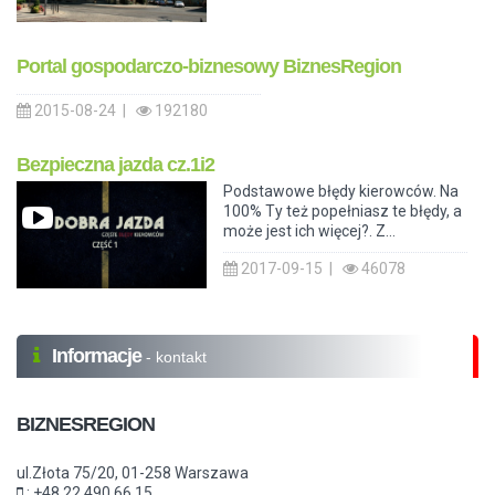
Portal gospodarczo-biznesowy BiznesRegion
2015-08-24 |
192180
Bezpieczna jazda cz.1i2
Podstawowe błędy kierowców. Na
100% Ty też popełniasz te błędy, a
może jest ich więcej?. Z...
2017-09-15 |
46078
Informacje
- kontakt
BIZNESREGION
ul.Złota 75/20, 01-258 Warszawa
: +48 22 490 66 15