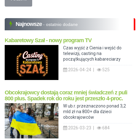
Najnowsze
- ostatnio dodane
Kabaretowy Szał - nowy program TV
Czas wyjść z Cienia i wejść do
telewizji, casting na
początkujących kabareciarzy
2026-04-24 |
525
Obcokrajowcy dostają coraz mniej świadczeń z puli
800 plus. Spadek rok do roku jest przeszło 4-proc.
W ub.r. przeznaczono ponad 3,2
mld zł na 800+ dla dzieci
obcokrajowców
2026-03-23 |
684