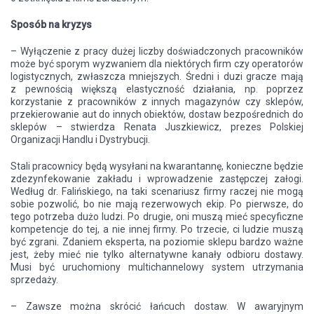
Sposób na kryzys
– Wyłączenie z pracy dużej liczby doświadczonych pracowników
może być sporym wyzwaniem dla niektórych firm czy operatorów
logistycznych, zwłaszcza mniejszych. Średni i duzi gracze mają
z pewnością większą elastyczność działania, np. poprzez
korzystanie z pracowników z innych magazynów czy sklepów,
przekierowanie aut do innych obiektów, dostaw bezpośrednich do
sklepów – stwierdza Renata Juszkiewicz, prezes Polskiej
Organizacji Handlu i Dystrybucji.
Stali pracownicy będą wysyłani na kwarantannę, konieczne będzie
zdezynfekowanie zakładu i wprowadzenie zastępczej załogi.
Według dr. Falińskiego, na taki scenariusz firmy raczej nie mogą
sobie pozwolić, bo nie mają rezerwowych ekip. Po pierwsze, do
tego potrzeba dużo ludzi. Po drugie, oni muszą mieć specyficzne
kompetencje do tej, a nie innej firmy. Po trzecie, ci ludzie muszą
być zgrani. Zdaniem eksperta, na poziomie sklepu bardzo ważne
jest, żeby mieć nie tylko alternatywne kanały odbioru dostawy.
Musi być uruchomiony multichannelowy system utrzymania
sprzedaży.
– Zawsze można skrócić łańcuch dostaw. W awaryjnym