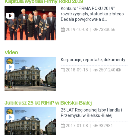
Kapituła wybrała Firmy Roku 2019
Konkurs "FIRMA ROKU 2019"
rozstrzygnięty, statuetka złotego
Dedala powędrowała d...
2019-10-08 |
7383056
Video
Korporacje, reportaże, dokumenty
2018-09-15 |
2501240
Jubileusz 25 lat RIHiP w Bielsku-Białej
25 LAT Regionalnej Izby Handlu i
Przemysłu w Bielsku-Białej
2017-01-08 |
932981