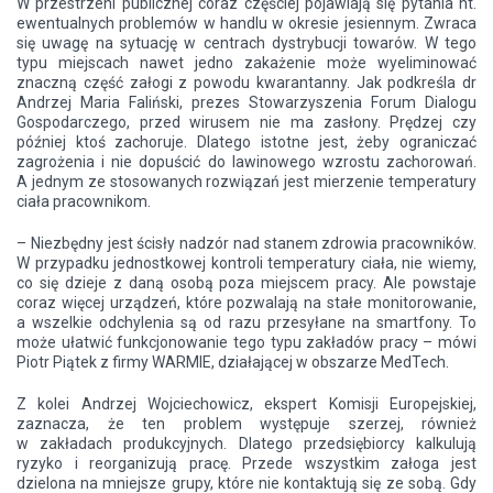
W przestrzeni publicznej coraz częściej pojawiają się pytania nt.
ewentualnych problemów w handlu w okresie jesiennym. Zwraca
się uwagę na sytuację w centrach dystrybucji towarów. W tego
typu miejscach nawet jedno zakażenie może wyeliminować
znaczną część załogi z powodu kwarantanny. Jak podkreśla dr
Andrzej Maria Faliński, prezes Stowarzyszenia Forum Dialogu
Gospodarczego, przed wirusem nie ma zasłony. Prędzej czy
później ktoś zachoruje. Dlatego istotne jest, żeby ograniczać
zagrożenia i nie dopuścić do lawinowego wzrostu zachorowań.
A jednym ze stosowanych rozwiązań jest mierzenie temperatury
ciała pracownikom.
– Niezbędny jest ścisły nadzór nad stanem zdrowia pracowników.
W przypadku jednostkowej kontroli temperatury ciała, nie wiemy,
co się dzieje z daną osobą poza miejscem pracy. Ale powstaje
coraz więcej urządzeń, które pozwalają na stałe monitorowanie,
a wszelkie odchylenia są od razu przesyłane na smartfony. To
może ułatwić funkcjonowanie tego typu zakładów pracy – mówi
Piotr Piątek z firmy WARMIE, działającej w obszarze MedTech.
Z kolei Andrzej Wojciechowicz, ekspert Komisji Europejskiej,
zaznacza, że ten problem występuje szerzej, również
w zakładach produkcyjnych. Dlatego przedsiębiorcy kalkulują
ryzyko i reorganizują pracę. Przede wszystkim załoga jest
dzielona na mniejsze grupy, które nie kontaktują się ze sobą. Gdy